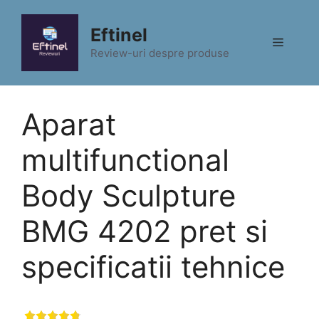
Sari
la
Eftinel
Meniu
conținut
Review-uri despre produse
Aparat
multifunctional
Body Sculpture
BMG 4202 pret si
specificatii tehnice