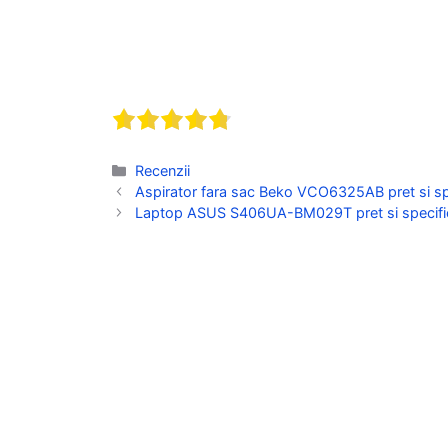
Categorii
Recenzii
Aspirator fara sac Beko VCO6325AB pret si spe
Laptop ASUS S406UA-BM029T pret si specifica