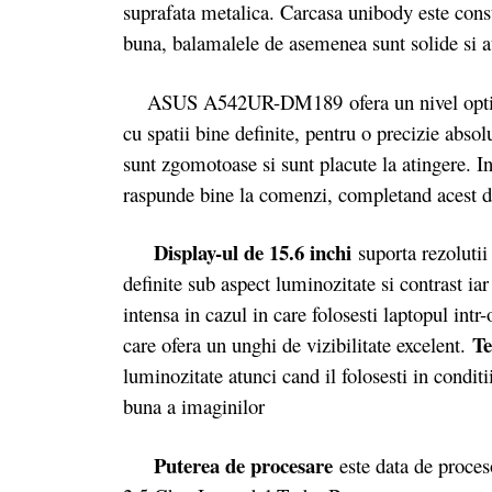
suprafata metalica. Carcasa unibody este constru
buna, balamalele de asemenea sunt solide si a
ASUS A542UR-DM189 ofera un nivel optim de c
cu spatii bine definite, pentru o precizie absol
sunt zgomotoase si sunt placute la atingere. I
raspunde bine la comenzi, completand acest de
Display-ul de 15.6 inchi
suporta rezoluti
definite sub aspect luminozitate si contrast iar
intensa in cazul in care folosesti laptopul int
Te
care ofera un unghi de vizibilitate excelent.
luminozitate atunci cand il folosesti in conditi
buna a imaginilor
Puterea de procesare
este data de proceso