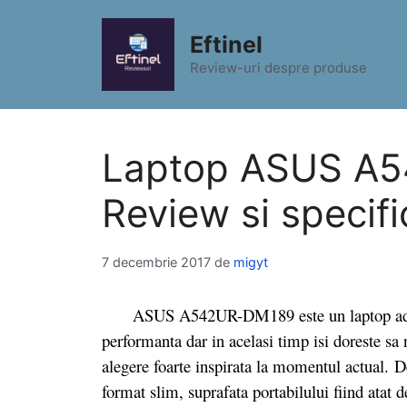
Sari
la
Eftinel
conținut
Review-uri despre produse
Laptop ASUS A
Review si specifi
7 decembrie 2017
de
migyt
ASUS A542UR-DM189 este un laptop adaptat c
performanta dar in acelasi timp isi doreste sa 
alegere foarte inspirata la momentul actual.
D
format slim, suprafata portabilului fiind atat d