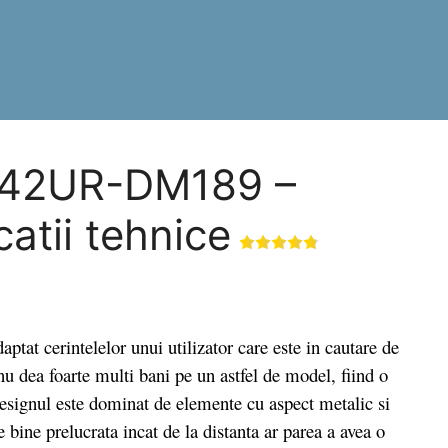
542UR-DM189 –
catii tehnice
erintelelor unui utilizator care este in cautare de
nu dea foarte multi bani pe un astfel de model, fiind o
esignul este dominat de elemente cu aspect metalic si
e bine prelucrata incat de la distanta ar parea a avea o