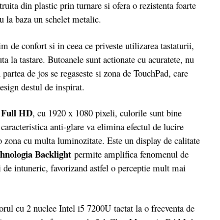
ita din plastic prin turnare si ofera o rezistenta foarte
u la baza un schelet metalic.
onfort si in ceea ce priveste utilizarea tastaturii,
uta la tastare. Butoanele sunt actionate cu acuratete, nu
n partea de jos se regaseste si zona de TouchPad, care
sign destul de inspirat.
Full HD
i
, cu 1920 x 1080 pixeli, culorile sunt bine
 caracteristica anti-glare va elimina efectul de lucire
r-o zona cu multa luminozitate. Este un display de calitate
hnologia Backlight
permite amplifica fenomenul de
i de intuneric, favorizand astfel o perceptie mult mai
rul cu 2 nuclee Intel i5 7200U tactat la o frecventa de