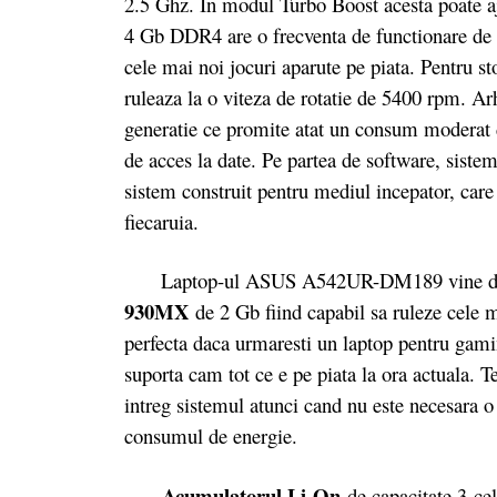
2.5 Ghz. In modul Turbo Boost acesta poate
4 Gb DDR4 are o frecventa de functionare de 
cele mai noi jocuri aparute pe piata. Pentru s
ruleaza la o viteza de rotatie de 5400 rpm. A
generatie ce promite atat un consum moderat 
de acces la date. Pe partea de software, siste
sistem construit pentru mediul incepator, care
fiecaruia.
Laptop-ul ASUS A542UR-DM189 vine do
930MX
de 2 Gb fiind capabil sa ruleze cele m
perfecta daca urmaresti un laptop pentru gamin
suporta cam tot ce e pe piata la ora actuala.
intreg sistemul atunci cand nu este necesara o 
consumul de energie.
Acumulatorul Li-On
de capacitate 3 cel