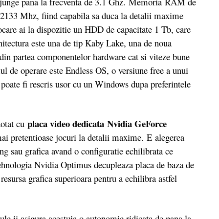
 ajunge pana la frecventa de 3.1 Ghz. Memoria RAM de
2133 Mhz, fiind capabila sa duca la detalii maxime
tocare ai la dispozitie un HDD de capacitate 1 Tb, care
rhitectura este una de tip Kaby Lake, una de noua
din partea componentelor hardware cat si viteze bune
mul de operare este Endless OS, o versiune free a unui
 poate fi rescris usor cu un Windows dupa preferintele
placa video dedicata Nvidia GeForce
tat cu
ai pretentioase jocuri la detalii maxime. E alegerea
g sau grafica avand o configuratie echilibrata ce
 Tehnologia Nvidia Optimus decupleaza placa de baza de
resursa grafica superioara pentru a echilibra astfel
ule ii asigura acestuia o autonomie ridicata de pana la