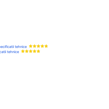
cificatii tehnice
tii tehnice