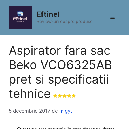
Sari
la
Eftinel
Meniu
conținut
Review-uri despre produse
Aspirator fara sac
Beko VCO6325AB
pret si specificatii
tehnice
5 decembrie 2017
de
migyt
Curatenia este esentiala la casa fiecaruia dintre