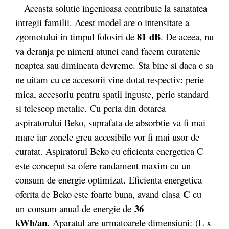
Aceasta solutie ingenioasa contribuie la sanatatea
intregii familii. Acest model are o intensitate a
81 dB
zgomotului in timpul folosiri de
. De aceea, nu
va deranja pe nimeni atunci cand facem curatenie
noaptea sau dimineata devreme. Sta bine si daca e sa
ne uitam cu ce accesorii vine dotat respectiv: perie
mica, accesoriu pentru spatii inguste, perie standard
si telescop metalic. Cu peria din dotarea
aspiratorului Beko, suprafata de absorbtie va fi mai
mare iar zonele greu accesibile vor fi mai usor de
curatat. Aspiratorul Beko cu eficienta energetica C
este conceput sa ofere randament maxim cu un
consum de energie optimizat. Eficienta energetica
C
oferita de Beko este foarte buna, avand clasa
cu
36
un
consum anual de energie de
kWh/an.
Aparatul are urmatoarele dimensiuni: (L x