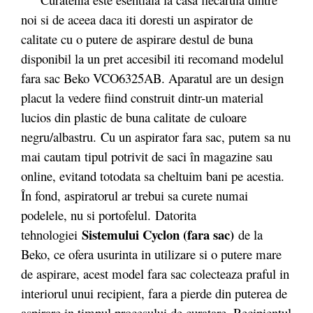
noi si de aceea daca iti doresti un aspirator de
calitate cu o putere de aspirare destul de buna
disponibil la un pret accesibil iti recomand modelul
fara sac Beko VCO6325AB. Aparatul are un design
placut la vedere fiind construit dintr-un material
lucios din plastic de buna calitate de culoare
negru/albastru. Cu un aspirator fara sac, putem sa nu
mai cautam tipul potrivit de saci în magazine sau
online, evitand totodata sa cheltuim bani pe acestia.
În fond, aspiratorul ar trebui sa curete numai
podelele, nu si portofelul. Datorita
Sistemului Cyclon (fara sac)
tehnologiei
de la
Beko, ce ofera usurinta in utilizare si o putere mare
de aspirare, acest model fara sac colecteaza praful in
interiorul unui recipient, fara a pierde din puterea de
aspirare in timpul procesului de curatare. Recipientul