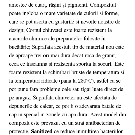
amestec de cuarț, rășini și pigmenți. Compozitul
poate ingloba o mare varietate de culorii si forme,
care se pot asorta cu gusturile si nevoile noastre de
design; Corpul chiuvetei este foarte rezistent la
atacurile chimice ale preparatelor folosite în
bucătărie; Suprafata acestuit tip de material nou este
de aproape trei ori mai dura decat roca de granit,
ceea ce inseamna si rezistenta sporita la socuri. Este
foarte rezistent la schimbari bruste de temperatura si
la temperaturi ridicate (pana la 280°C), astfel ca se
pot pune fara probleme oale sau tigai luate direct de
pe aragaz; Suprafata chiuvetei nu este afectata de
depunerile de calcar, ce pot fi o adevarata bataie de
cap in special in zonele cu apa dura; Acest model din
compozit este prevazut cu un strat antibacterian de
Sanitized
protectie,
ce reduce inmultirea bacteriilor