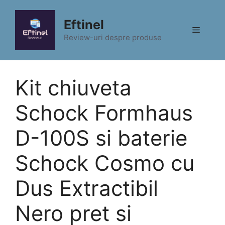
Sari
la
Eftinel
Meniu
conținut
Review-uri despre produse
Kit chiuveta
Schock Formhaus
D-100S si baterie
Schock Cosmo cu
Dus Extractibil
Nero pret si