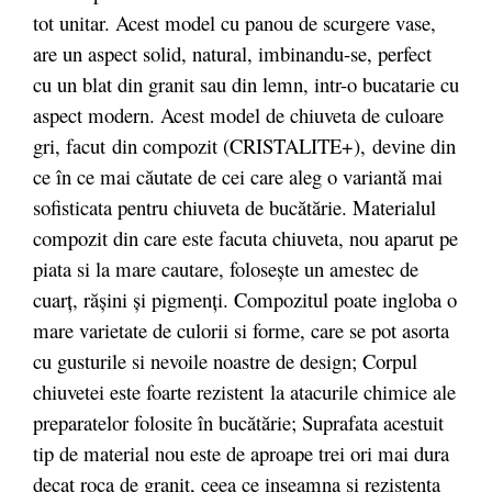
tot unitar. Acest model cu panou de scurgere vase,
are un aspect solid, natural, imbinandu-se, perfect
cu un blat din granit sau din lemn, intr-o bucatarie cu
aspect modern. Acest model de chiuveta de culoare
gri, facut
din compozit (CRISTALITE+),
devine din
ce în ce mai căutate de cei care aleg o variantă mai
sofisticata pentru chiuveta de bucătărie. Materialul
compozit din care este facuta chiuveta, nou aparut pe
piata si la mare cautare, folosește un amestec de
cuarț, rășini și pigmenți. Compozitul poate ingloba o
mare varietate de culorii si forme, care se pot asorta
cu gusturile si nevoile noastre de design; Corpul
chiuvetei este foarte rezistent la atacurile chimice ale
preparatelor folosite în bucătărie; Suprafata acestuit
tip de material nou este de aproape trei ori mai dura
decat roca de granit, ceea ce inseamna si rezistenta