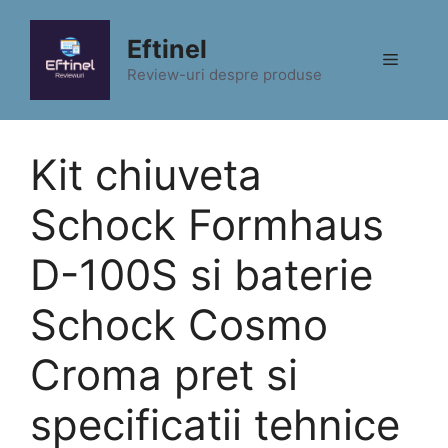
Sari
la
Eftinel
Meniu
conținut
Review-uri despre produse
Kit chiuveta
Schock Formhaus
D-100S si baterie
Schock Cosmo
Croma pret si
specificatii tehnice