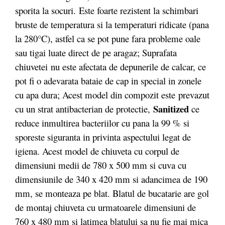
sporita la socuri. Este foarte rezistent la schimbari
bruste de temperatura si la temperaturi ridicate (pana
la 280°C), astfel ca se pot pune fara probleme oale
sau tigai luate direct de pe aragaz; Suprafata
chiuvetei nu este afectata de depunerile de calcar, ce
pot fi o adevarata bataie de cap in special in zonele
cu apa dura; Acest model din compozit este prevazut
Sanitized
cu un strat antibacterian de protectie,
ce
reduce inmultirea bacteriilor cu pana la 99 % si
sporeste siguranta in privinta aspectului legat de
igiena. Acest model de chiuveta cu corpul de
dimensiuni medii de 780 x 500 mm si cuva cu
dimensiunile de 340 x 420 mm si adancimea de 190
mm, se monteaza pe blat. Blatul de bucatarie are gol
de montaj chiuveta cu urmatoarele dimensiuni de
760 x 480 mm si latimea blatului sa nu fie mai mica