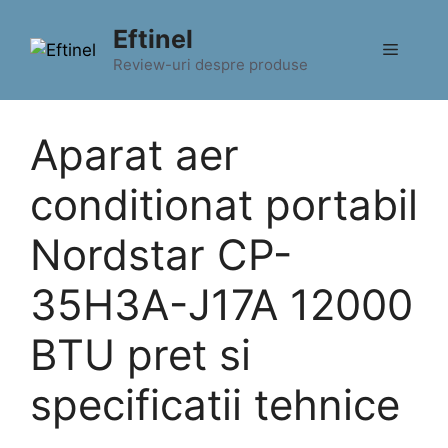
Sari
Eftinel
la
Meniu
conținut
Review-uri despre produse
Aparat aer
conditionat portabil
Nordstar CP-
35H3A-J17A 12000
BTU pret si
specificatii tehnice