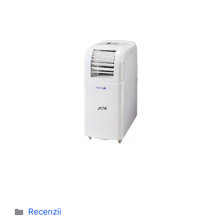
Categorii
Recenzii