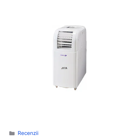
Categorii
Recenzii