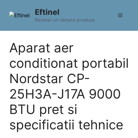
Sari
Eftinel
la
Meniu
conținut
Review-uri despre produse
Aparat aer
conditionat portabil
Nordstar CP-
25H3A-J17A 9000
BTU pret si
specificatii tehnice