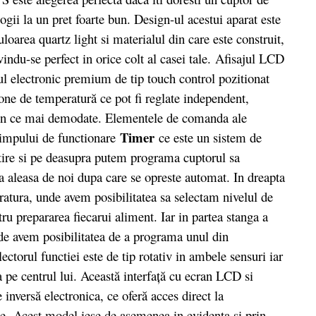
gii la un pret foarte bun. Design-ul acestui aparat este
uloarea quartz light si materialul din care este construit,
vindu-se perfect in orice colt al casei tale. Afisajul LCD
l electronic premium de tip touch control pozitionat
one de temperatură ce pot fi reglate independent,
e in ce mai demodate. Elementele de comanda ale
Timer
 timpului de functionare
ce este un sistem de
tire si pe deasupra putem programa cuptorul sa
a aleasa de noi dupa care se opreste automat. In dreapta
eratura, unde avem posibilitatea sa selectam nivelul de
ru prepararea fiecarui aliment. Iar in partea stanga a
nde avem posibilitatea de a programa unul din
ectorul functiei este de tip rotativ in ambele sensuri iar
a pe centrul lui. Această interfaţă cu ecran LCD si
inversă electronica, ce oferă acces direct la
ce. Acest model iese de asemenea in evidenta si prin