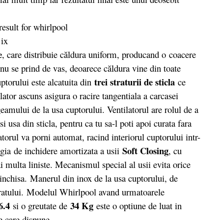
e
, care distribuie căldura uniform, producand o coacere
 nu se prind de vas, deoarece căldura vine din toate
trei straturii de sticla
uptorului este alcatuita din
ce
lator ascuns asigura o racire tangentiala a carcasei
geamului de la usa cuptorului. Ventilatorul are rolul de a
i usa din sticla, pentru ca tu sa-l poti apoi curata fara
latorul va porni automat, racind interiorul cuptorului intr-
Soft Closing
ogia de inchidere amortizata a usii
, cu
i multa liniste. Mecanismul special al usii evita orice
inchisa. Manerul din inox de la usa cuptorului, de
paratului. Modelul Whirlpool avand urmatoarele
6.4
34 Kg
si o greutate de
este o optiune de luat in
de care dispune.