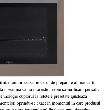
 simt
monitorizeaza procesul de preparare al mancarii,
ta inseamna ca nu mai este nevoie sa verificam periodic
ehnologie cuptorul la retetele presetate ajusteaza
imentelor, oprindu-se exact in momentul in care produsul
mai mult timp iar rezultatul final este unul deosebit