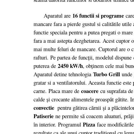
16 functii si programe
Aparatul are
care
mancare fara a pierde gustul si calitătile utile
functie speciala pentru a putea pregati o mare
fara a mai astepta dezghetarea. Acest cuptor o
mai multe feluri de mancare. Cuptorul are o cap
rafturi. Pe partea de funcții, modelul dispun
2450 kW/h
puterea de
, obţinem cele mai bune
Turbo Grill
Aparatul detine tehnologia
unde g
gratar si a ventilatorului. Aceasta functie este 
coacere
carne. Placa mare de
cu suprafata d
calde şi crocante alimentele proaspăt gătite. I
convectie
pentru gătirea cărnii şi a plăcintel
Patiserie
ne permite să coacem aluaturi, prăjit
Pizza
în interior. Programul
face modificările
rezultate ca ale unui cuptor tradiţional cu lemn