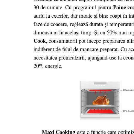
Paine co
30 de minute. Cu programul pentru
auriu la exterior, dar moale şi bine coapt în i
faze de coacere, reglează durata şi temperaturi
dimensiuni în acelaşi timp. Şi cu 50% mai rap
Cook
, consumatorii pot incepe prepararea alim
indiferent de felul de mancare preparat. Cu ac
necesitatea preincalzirii, ajungand-use la eco
20% energie.
Maxi Cooking
este o functie care optimi