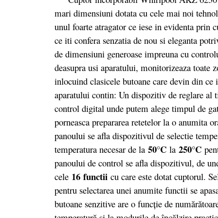
mari dimensiuni dotata cu cele mai noi tehnolo
unul foarte atragator ce iese in evidenta prin c
ce iti confera senzatia de nou si eleganta potri
de dimensiuni generoase impreuna cu controlu
deasupra usi aparatului, monitorizeaza toate z
inlocuind clasicele butoane care devin din c
aparatului contin: Un dispozitiv de reglare al
control digital unde putem alege timpul de ga
porneasca prepararea retetelor la o anumita or
panoului se afla dispozitivul de selectie temp
50°C
250°C
temperatura necesar de la
la
pent
panoului de control se afla dispozitivul, de u
16 functii
cele
cu care este dotat cuptorul. Sel
pentru selectarea unei anumite functii se apas
butoane senzitive are o funcţie de numărătoare 
temperatură şi la modurile de încălzire practi