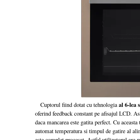
al 6-lea
Cuptorul fiind dotat cu tehnologia
oferind feedback constant pe afisajul LCD. As
daca mancarea este gatita perfect. Cu aceasta t
automat temperatura si timpul de gatire al al
este complet procesat. Astfel utilizatorul are 