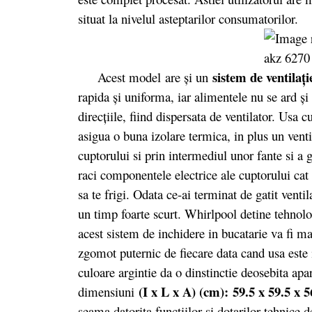
situat la nivelul asteptarilor consumatorilor.
sistem de ventilaţi
Acest model are şi un
rapida şi uniforma, iar alimentele nu se ard şi
direcţiile, fiind dispersata de ventilator. Usa c
asigua o buna izolare termica, in plus un venti
cuptorului si prin intermediul unor fante si a 
raci componentele electrice ale cuptorului cat s
sa te frigi. Odata ce-ai terminat de gatit venti
un timp foarte scurt. Whirlpool detine tehnol
acest sistem de inchidere in bucatarie va fi ma
zgomot puternic de fiecare data cand usa este 
culoare argintie da o dinstinctie deosebita a
(I x L x A) (cm): 59.5 x 59.5 x 5
dimensiuni
seama datorita functiilor si dotarilor tehnice 