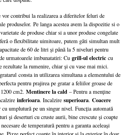
 vor contribui la realizarea a diferitelor feluri de
 ale produselor. Pe langa acestea avem la dispozitie si o
 varietate de produse chiar si a unor produse congelate
feră o flexibilitate uimitoare, putem găti simultan mult
acitate de 60 de litri şi până la 5 niveluri pentru
grill-ul electric
e de urmatoarele imbunatatiri: Cu
cu
 rezultate la rumenire, chiar şi cu vase mai mici.
ratarul consta in utilizarea simultana a elementului de
perfecta pentru prajirea pe gratar a feliilor groase de
Mentinere la cald
e 1200 cm2.
– Pentru a menţine
inferioara
superioara
Coacere
ncalzire
. Incalzire
.
or cu umplutură pe un singur nivel. Funcţia automată
uri şi deserturi cu cruste aurii, bine crescute şi coapte
 necesare de temperatură pentru a garanta aceleaşi
e. Pizze perfect coapte în interior şi la exterior în doar