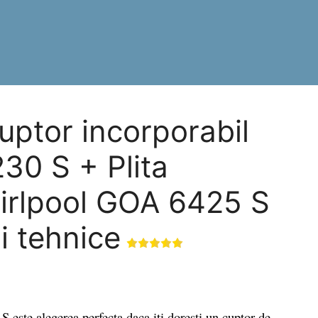
ptor incorporabil
30 S + Plita
hirlpool GOA 6425 S
ii tehnice
te alegerea perfecta daca iti doresti un cuptor de