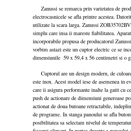
Zanussi se remarca prin varietatea de produse 
electrocasnicele se afla printre acestea. Datori
utilizate la scara larga. Zanussi ZOB35702BV 
simplu care insa ii mareste fiabilitatea. Apara
incorporabile propusa de producatorul Zanussi
vorbim astazi este un cuptor electric ce se in
dimensiunile 59 x 59,4 x 56 centimetri si o g
Cuptorul are un design modern, de culoare ne
este inox. Acest model iese de asemenea in evi
care ii asigura performante inalte la gatit c
push de actionare de dimensiuni generoase po
actionat de doua butoane retractabile, indeplin
de programe. In stanga panoului se afla buton
posibilitatea sa selectam nivelul de temperatu
fiecarui aliment. In partea dreapta a panoului