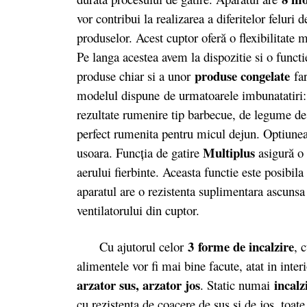
vor contribui la realizarea a diferitelor feluri 
produselor. Acest cuptor oferă o flexibilitate
Pe langa acestea avem la dispozitie si o functi
produse congelate
produse chiar si a unor
far
modelul dispune de urmatoarele imbunatatiri
rezultate rumenire tip barbecue, de legume de 
perfect rumenita pentru micul dejun. Optiunea g
Multiplus
usoara. Funcţia de gatire
asigură o 
aerului fierbinte. Aceasta functie este posibil
aparatul are o rezistenta suplimentara ascunsa
ventilatorului din cuptor.
3 forme de incalzire
Cu ajutorul celor
, 
alimentele vor fi mai bine facute, atat in inter
arzator sus, arzator jos
incalz
. Static numai
cu rezistenta de coacere de sus si de jos, toate 