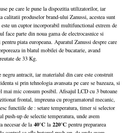
pe care le pune la dispozitia utilizatorilor, iar
ta calitatii produselor brand-ului Zanussi, acestea sunt
este un cuptor incorporabil multifunctional extrem de
tul face parte din noua gama de electrocasnice si
 pentru piata europeana. Aparatul Zanussi despre care
corporeaza in blatul mobilei de bucatarie, avand
reutate de 33 Kg.
gru antracit, iar materialul din care este construit
denta si prin tehnologia avansata pe care se bazeaza, si
u cel mai mic consum posibil. Afisajul LCD cu 3 butoane
zitionat frontal, impreuna cu programatorul mecanic,
esc functiile de : setare temperatura, timer si selector
ul push-up de selectie temperatura, unde avem
40°C
220°C
ra necesar de la
la
pentru prepararea
 de control se afla butonul push-up, de unde avem