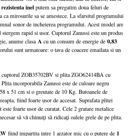
 rezistenta inel
putem sa pregatim doua feluri de
a ca mirosurile sa se amestece. La sfarsitul programului
semnal sonor de incheierea programului. Acest model are
il stergem rapid si usor. Cuptorul Zanussi este un produs
A
0,83
rgie, anume clasa
cu un consum de energie de
torului sunt urmatoare: o tava de coacere emailata si un
in cuptorul ZOB35702BV si plita ZGO62414BA cu
. Plita incorporabila Zanussi este de culoare negru
 58 x 51 cm si o greutate de 10 Kg. Butoanele de
dreapta, fiind foarte usor de accesat. Suprafata plitei
t este foarte usor de curatat. Cele 2 gratare metalice
cesar să vă chinuiţi să ridicaţi oalele grele de pe plita.
 kW
1
fiind impartita intre 1 arzator mic cu o putere de