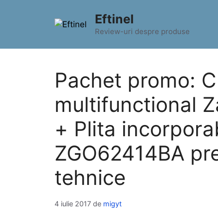
Sari
Eftinel
la
conținut
Review-uri despre produse
Pachet promo: Cu
multifunctional
+ Plita incorpora
ZGO62414BA pret 
tehnice
4 iulie 2017
de
migyt