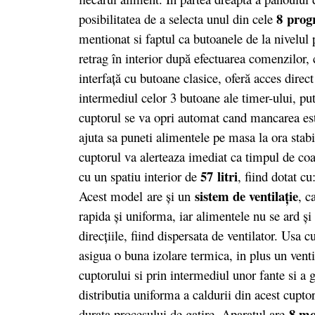
8 pro
posibilitatea de a selecta unul din cele
mentionat si faptul ca butoanele de la nivelul p
retrag în interior după efectuarea comenzilor, 
interfaţă cu butoane clasice, oferă acces direct
intermediul celor 3 butoane ale timer-ului, put
cuptorul se va opri automat cand mancarea est
ajuta sa puneti alimentele pe masa la ora stabi
cuptorul va alerteaza imediat ca timpul de coa
57 litri
cu un spatiu interior de
, fiind dotat c
sistem de ventilaţie
Acest model are şi un
, c
rapida şi uniforma, iar alimentele nu se ard şi
direcţiile, fiind dispersata de ventilator. Usa c
asigua o buna izolare termica, in plus un venti
cuptorului si prin intermediul unor fante si a 
distributia uniforma a caldurii din acest cuptor
8 mod
durata procesului de gatire. Aparatul are