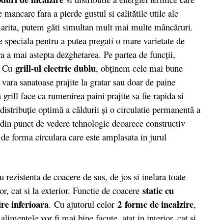
de mancare fara a pierde gustul si calitătile utile ale
 marita, putem găti simultan mult mai multe mâncăruri.
e speciala pentru a putea pregati o mare varietate de
a a mai astepta dezghetarea. Pe partea de funcții,
grill-ul electric dublu
: Cu
, obţinem cele mai bune
vara sanatoase prajite la gratar sau doar de paine
rill face ca rumenirea paini prajite sa fie rapida si
distribuţie optimă a căldurii şi o circulatie permanentă a
a din punct de vedere tehnologic deoarece constructiv
 de forma circulara care este amplasata in jurul
cu rezistenta de coacere de sus, de jos si inelara toate
static cu
ior, cat si la exterior. Functie de coacere
ire inferioara
2 forme de incalzire
. Cu ajutorul celor
,
alimentele vor fi mai bine facute, atat in interior, cat si