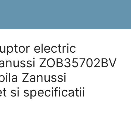
ptor electric
 Zanussi ZOB35702BV
bila Zanussi
si specificatii