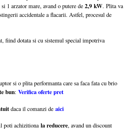
W
2,9 kW
si 1 arzator mare, avand o putere de
. Plita va
ingerii accidentale a flacarii. Astfel, procesul de
 fiind dotata si cu sistemul special impotriva
tor si o plita performanta care sa faca fata cu brio
rte bun
Verifica oferte pret
:
tuit
aici
daca il comanzi de
la reducere
 poti achizitiona
, avand un discount