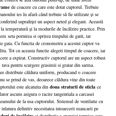
grame
de coacere cu care este dotat cuptorul. Trebuie
anoului ies în afară când trebuie să fie utilizate şi se
conferind suprafeţei un aspect neted şi elegant. Această
 la temperatură şi la modurile de încălzire practice. Prin
em seta pornirea si oprirea timpului de gatit, iar
e gata. Cu functia de cronometru a acestui cuptor va
lita. Tot cu aceasta functie alegeti timpul de coacere, iar
cere a expirat. Constructiv cuptorul are un aspect robust
u: tava pentru scurgere grasimii si gratar din sarma.
are distribuie căldura uniform, producand o coacere
 nu se prind de vas, deoarece căldura vine din toate
doua straturii de sticla
uptorului este alcatuita din
ce
lator ascuns asigura o racire tangentiala a carcasei
geamului de la usa cuptorului. Sistemul de ventilatie cu
 inlatura definitiv necesitatea intoarcerii mancarii pe
uri de încălzire
si distributie a energiei termice care