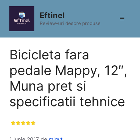
Sari
la
Eftinel
Meniu
conținut
Review-uri despre produse
Bicicleta fara
pedale Mappy, 12″,
Muna pret si
specificatii tehnice
1 iunie 2017
de
migyt