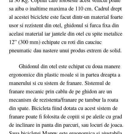
sa aiba o inaltime maxima de 110 cm. Cadrul drept
al acestei biciclete este facut dintr-un material foarte
usor si rezistent din otel, ghidonul si furca fixa din
acelasi material iar jantele din otel cu spite metalice
12” (300 mm) echipate cu roti din cauciuc
pneumatic dau nastere unui produs extrem de solid.
Ghidonul din otel este echipat cu doua manere
ergonomice din plastic moale si in partea dreapta a
manerului si cu sistem de franare. Sistemul de
franare mecanic prin cablu de pe ghidon are un
mecanism de rezistenta/franare pe tambur la roata
din spate. Bicicleta fiind dotata cu acest sistem de
franare poate fi folosita de copiii si pe aleile cu grad
de inclinare in panta din parcuri, sau locuri de joaca.
Saua bicicletei Mappy este ergonomica si ajustabila