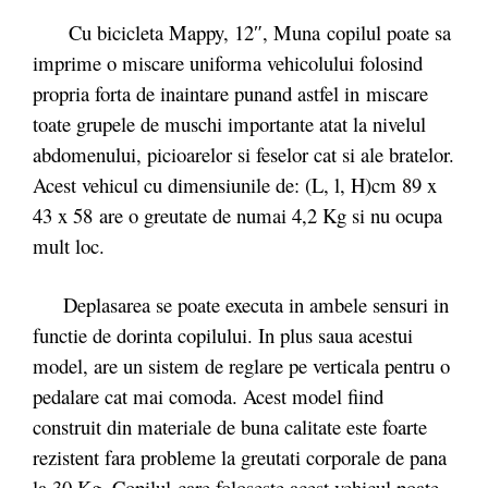
Cu bicicleta Mappy, 12″, Muna copilul poate sa
imprime o miscare uniforma vehicolului folosind
propria forta de inaintare punand astfel in miscare
toate grupele de muschi importante atat la nivelul
abdomenului, picioarelor si feselor cat si ale bratelor.
Acest vehicul cu dimensiunile de: (L, l, H)cm 89 x
43 x 58 are o greutate de numai 4,2 Kg si nu ocupa
mult loc.
Deplasarea se poate executa in ambele sensuri in
functie de dorinta copilului. In plus saua acestui
model, are un sistem de reglare pe verticala pentru o
pedalare cat mai comoda. Acest model fiind
construit din materiale de buna calitate este foarte
rezistent fara probleme la greutati corporale de pana
la 30 Kg. Copilul care foloseste acest vehicul poate