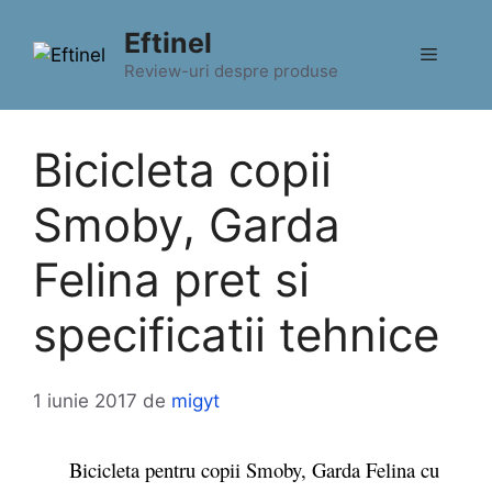
Sari
Eftinel
la
Meniu
conținut
Review-uri despre produse
Bicicleta copii
Smoby, Garda
Felina pret si
specificatii tehnice
1 iunie 2017
de
migyt
Bicicleta pentru copii Smoby, Garda Felina cu