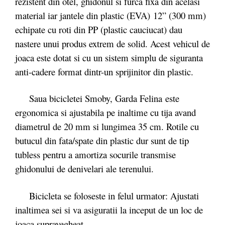
rezistent din otel, ghidonul si furca fixa din acelasi
material iar jantele din plastic (EVA) 12” (300 mm)
echipate cu roti din PP (plastic cauciucat) dau
nastere unui produs extrem de solid. Acest vehicul de
joaca este dotat si cu un sistem simplu de siguranta
anti-cadere format dintr-un sprijinitor din plastic.
Saua bicicletei Smoby, Garda Felina este
ergonomica si ajustabila pe inaltime cu tija avand
diametrul de 20 mm si lungimea 35 cm. Rotile cu
butucul din fata/spate din plastic dur sunt de tip
tubless pentru a amortiza socurile transmise
ghidonului de denivelari ale terenului.
Bicicleta se foloseste in felul urmator: Ajustati
inaltimea sei si va asiguratii la inceput de un loc de
joaca supravegheat.