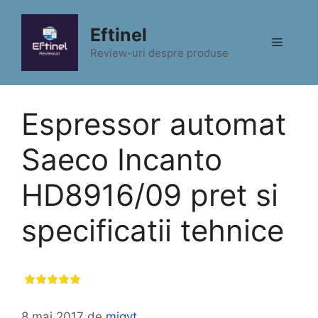
Sari
la
Eftinel
Meniu
conținut
Review-uri despre produse
Espressor automat
Saeco Incanto
HD8916/09 pret si
specificatii tehnice
8 mai 2017
de
migyt