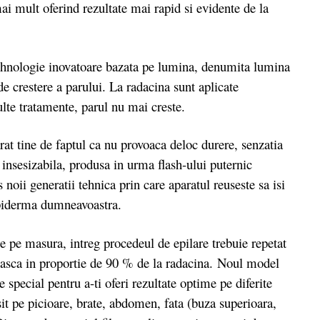
i mult oferind rezultate mai rapid si evidente de la
ologie inovatoare bazata pe lumina, denumita lumina
de crestere a parului. La radacina sunt aplicate
lte tratamente, parul nu mai creste.
t tine de faptul ca nu provoaca deloc durere, senzatia
e insesizabila, produsa in urma flash-ului puternic
oii generatii tehnica prin care aparatul reuseste sa isi
 epiderma dumneavoastra.
pe masura, intreg procedeul de epilare trebuie repetat
areasca in proportie de 90 % de la radacina. Noul model
 special pentru a-ti oferi rezultate optime pe diferite
sit pe picioare, brate, abdomen, fata (buza superioara,