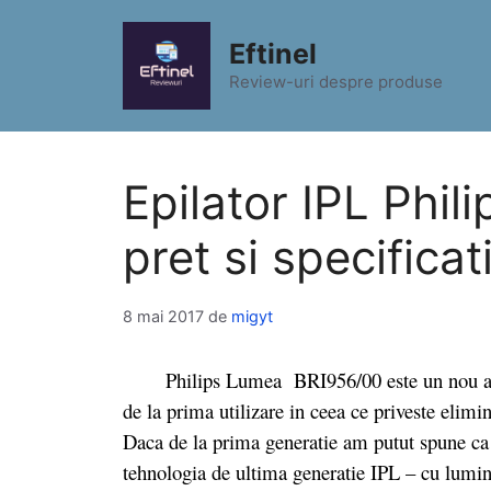
Sari
la
Eftinel
conținut
Review-uri despre produse
Epilator IPL Phi
pret si specificat
8 mai 2017
de
migyt
Philips Lumea BRI956/00 este un nou aparat
de la prima utilizare in ceea ce priveste elimin
Daca de la prima generatie am putut spune ca a
tehnologia de ultima generatie IPL – cu lumi