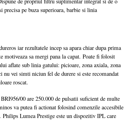
Dispune de propriul filtru suplimentar integrat si de o
si precisa pe buza superioara, barbie si linia
reros iar rezultatele incep sa apara chiar dupa prima
te motiveaza sa mergi pana la capat. Poate fi folosit
ui aflate sub linia gatului: picioare, zona axiala, zona
i nu vei simti niciun fel de durere si este recomandat
loare roscat.
56/00 are 250.000 de pulsatii suficient de multe
minos va putea fi actionat folosind comenzile accesibile
. Philips Lumea Prestige este un dispozitiv IPL care