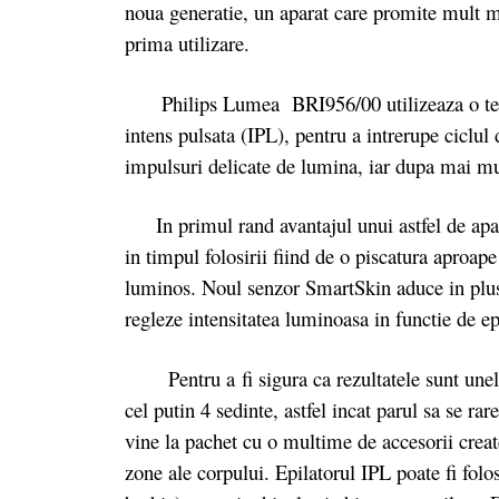
noua generatie, un aparat care promite mult ma
prima utilizare.
Philips Lumea BRI956/00 utilizeaza o tehn
intens pulsata (IPL), pentru a intrerupe ciclul 
impulsuri delicate de lumina, iar dupa mai mu
In primul rand avantajul unui astfel de apara
in timpul folosirii fiind de o piscatura aproap
luminos. Noul senzor SmartSkin aduce in plus n
regleze intensitatea luminoasa in functie de
Pentru a fi sigura ca rezultatele sunt unele 
cel putin 4 sedinte, astfel incat parul sa se r
vine la pachet cu o multime de accesorii create
zone ale corpului. Epilatorul IPL poate fi folo