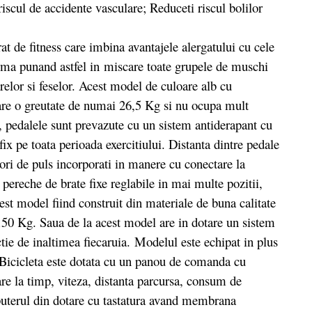
iscul de accidente vasculare; Reduceti riscul bolilor
 de fitness care imbina avantajele alergatului cu cele
rma punand astfel in miscare toate grupele de muschi
relor si feselor. Acest model de culoare alb cu
are o greutate de numai 26,5 Kg si nu ocupa mult
, pedalele sunt prevazute cu un sistem antiderapant cu
fix pe toata perioada exercitiului. Distanta dintre pedale
ori de puls incorporati in manere cu conectare la
pereche de brate fixe reglabile in mai multe pozitii,
st model fiind construit din materiale de buna calitate
a 150 Kg. Saua de la acest model are in dotare un sistem
ctie de inaltimea fiecaruia. Modelul este echipat in plus
n. Bicicleta este dotata cu un panou de comanda cu
re la timp, viteza, distanta parcursa, consum de
mputerul din dotare cu tastatura avand membrana