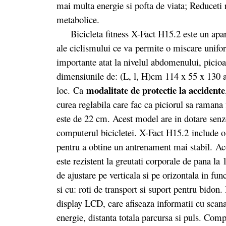
mai multa energie si pofta de viata; Reduceti r
metabolice.
Bicicleta fitness X-Fact H15.2 este un aparat
ale ciclismului ce va permite o miscare unifo
importante atat la nivelul abdomenului, picioa
dimensiunile de: (L, l, H)cm 114 x 55 x 130 
modalitate de protectie la accidente
loc. Ca
curea reglabila care fac ca piciorul sa ramana 
este de 22 cm. Acest model are in dotare senz
computerul bicicletei. X-Fact H15.2 include o 
pentru a obtine un antrenament mai stabil. Ace
este rezistent la greutati corporale de pana l
de ajustare pe verticala si pe orizontala in fun
si cu: roti de transport si suport pentru bido
display LCD, care afiseaza informatii cu scana
energie, distanta totala parcursa si puls. Co