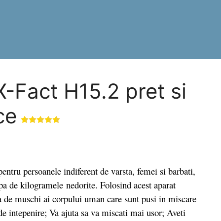
 X-Fact H15.2 pret si
ce
ntru persoanele indiferent de varsta, femei si barbati,
apa de kilogramele nedorite. Folosind acest aparat
upa de muschi ai corpului uman care sunt pusi in miscare
de intepenire; Va ajuta sa va miscati mai usor; Aveti