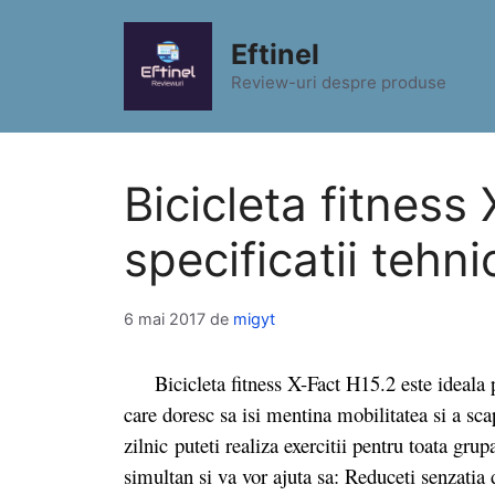
Sari
la
Eftinel
conținut
Review-uri despre produse
Bicicleta fitness
specificatii tehni
6 mai 2017
de
migyt
Bicicleta fitness X-Fact H15.2 este ideala pe
care doresc sa isi mentina mobilitatea si a sc
zilnic puteti realiza exercitii pentru toata gr
simultan si va vor ajuta sa: Reduceti senzatia 