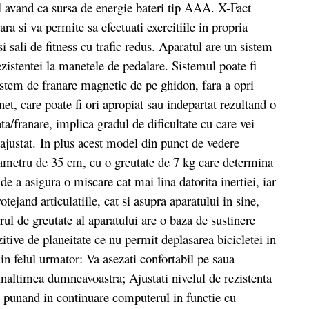
 avand ca sursa de energie bateri tip AAA. X-Fact
a si va permite sa efectuati exercitiile in propria
si sali de fitness cu trafic redus. Aparatul are un sistem
ezistentei la manetele de pedalare. Sistemul poate fi
istem de franare magnetic de pe ghidon, fara a opri
, care poate fi ori apropiat sau indepartat rezultand o
ta/franare, implica gradul de dificultate cu care vei
 ajustat. In plus acest model din punct de vedere
iametru de 35 cm, cu o greutate de 7 kg care determina
 de a asigura o miscare cat mai lina datorita inertiei, iar
tejand articulatiile, cat si asupra aparatului in sine,
ul de greutate al aparatului are o baza de sustinere
itive de planeitate ce nu permit deplasarea bicicletei in
in felul urmator: Va asezati confortabil pe saua
e inaltimea dumneavoastra; Ajustati nivelul de rezistenta
, punand in continuare computerul in functie cu