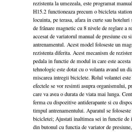
rezistenta la umezeala, este programat manual
H15.2 functioneaza precum o bicicleta stationar
locuinta, pe terasa, afara in curte sau hoteluri 
de frânare magnetic cu 8 nivele de reglare a r
accesat de variatorul manual de presiune cu s
antrenamentul. Acest model foloseste un magnet
rezistenta diferita. Acest mecanism de rezisten
pedala in functie de modul in care este acesta
tehnologic este dotat cu o volanta avand un d
miscarea intregii biciclete. Rolul volantei este
efectele se vor resimti asupra organismului, pro
care va avea o durata de viata mai lunga. Centr
ferma cu dispozitive antiderapante si cu dispoz
timpul antrenamentului. Aparatul se foloseste 
bicicletei; Ajustati inaltimea sei in functie d
din butonul cu functia de variator de presiune