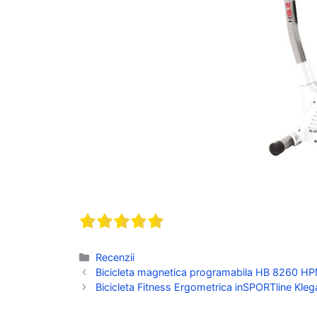
Categorii
Recenzii
Bicicleta magnetica programabila HB 8260 HPM 
Bicicleta Fitness Ergometrica inSPORTline Klegan