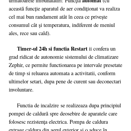
automat
urmatoarele imbunatatiri: Funcţia
(cu
această funcţie aparatul de aer condiţionat va realiza
cel mai bun randament atât în ceea ce priveşte
consumul cât şi temperatura, indiferent de meniul
ales, rece sau cald).
Timer-ul 24h si functia Restart
ii confera un
grad ridicat de autonomie sistemului de climatizare
Zephir, ce permite functionarea pe intervale presetate
de timp si reluarea automata a activitatii, conform
ultimelor setari, dupa pene de curent sau deconectari
involuntare.
Functia de incalzire se realizeaza dupa principiul
pompei de caldură spre deosebire de aparatele care
folosesc rezistenţa electrica. Pompa de caldura
extrage caldura din aerul exterior şi o aduce în