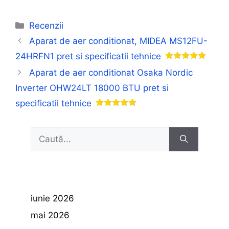
Categorii
Recenzii
Aparat de aer conditionat, MIDEA MS12FU-
24HRFN1 pret si specificatii tehnice
Aparat de aer conditionat Osaka Nordic
Inverter OHW24LT 18000 BTU pret si
specificatii tehnice
Caută
după:
iunie 2026
mai 2026