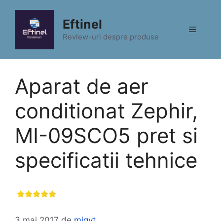
Sari
la
Eftinel
Meniu
conținut
Review-uri despre produse
Aparat de aer
conditionat Zephir,
MI-09SCO5 pret si
specificatii tehnice
3 mai 2017
de
migyt