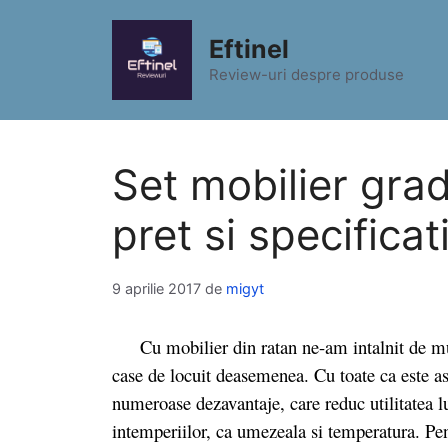
Sari
la
Eftinel
conținut
Review-uri despre produse
Set mobilier gra
pret si specificat
9 aprilie 2017
de
migyt
Cu mobilier din ratan ne-am intalnit de multe
case de locuit deasemenea. Cu toate ca este as
numeroase dezavantaje, care reduc utilitatea lui
intemperiilor, ca umezeala si temperatura. Pent