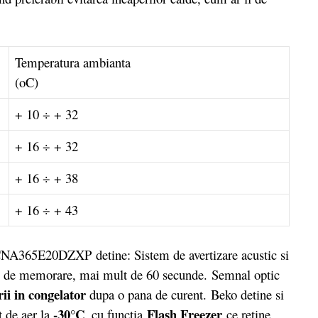
Temperatura ambianta
(oC)
+ 10 ÷ + 32
+ 16 ÷ + 32
+ 16 ÷ + 38
+ 16 ÷ + 43
NA365E20DZXP detine: Sistem de avertizare acustic si
e de memorare, mai mult de 60 secunde. Semnal optic
ii in congelator
dupa o pana de curent. Beko detine si
-30°C
Flash Freezer
t de aer la
, cu functia
ce retine