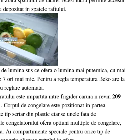
 depozitat in spatele raftului.
 lumina sus ce ofera o lumina mai puternica, cu mai
e 7 ori mai mic. Pentru a regla temperatura Beko are la
 cu reglare automata.
209
atului este impartita intre frigider caruia ii revin
i
. Corpul de congelare este pozitionat in partea
tip sertar din plastic etanse unele fata de
e congelatorului ofera optiuni multiple de congelare,
ta. Ai compartimente speciale pentru orice tip de
or prin glisarea raftului in afara.