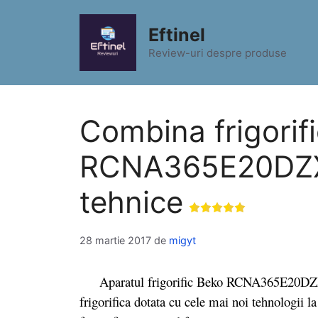
Sari
la
Eftinel
conținut
Review-uri despre produse
Combina frigorif
RCNA365E20DZXP 
tehnice
28 martie 2017
de
migyt
Aparatul frigorific Beko RCNA365E20DZXP e
frigorifica dotata cu cele mai noi tehnologii l