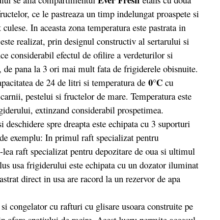
fructelor, ce le pastreaza un timp indelungat proaspete si
t culese. In aceasta zona temperatura este pastrata in
 este realizat, prin designul constructiv al sertarului si
ce considerabil efectul de ofilire a verdeturilor si
 de pana la 3 ori mai mult fata de frigiderele obisnuite.
0°C
pacitatea de 24 de litri si temperatura de
cu
carnii, pestelui si fructelor de mare. Temperatura este
igiderului, extinzand considerabil prospetimea.
si deschidere spre dreapta este echipata cu 3 suporturi
de exemplu: In primul raft specializat pentru
lea raft specializat pentru depozitare de oua si ultimul
lus usa frigiderului este echipata cu un dozator iluminat
strat direct in usa are racord la un rezervor de apa
i congelator cu rafturi cu glisare usoara construite pe
in afara spatiului de racire. Acest lucru permite accesul