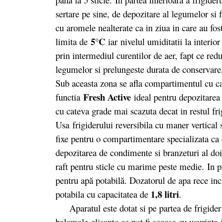
sertare pe sine, de depozitare al legumelor si 
cu aromele nealterate ca in ziua in care au fos
5°C
limita de
iar nivelul umiditatii la interior
prin intermediul curentilor de aer, fapt ce redu
legumelor si prelungeste durata de conservare,
Sub aceasta zona se afla compartimentul cu ca
Fresh Active
functia
ideal pentru depozitarea 
cu cateva grade mai scazuta decat in restul fr
Usa frigiderului reversibila cu maner vertical 
fixe pentru o compartimentare specializata ca 
depozitarea de condimente si branzeturi al doi-
raft pentru sticle cu marime peste medie. In p
pentru apă potabilă. Dozatorul de apa rece inca
1,8 litri
potabila cu capacitatea de
.
Aparatul este dotat si pe partea de frigider s
balamale glisante ce pot fi scoase cu usurinta 