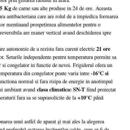
5 Kg
de carne sau alte produse in 24 de ore. Aceasta
ura antibacteriana care are rolul de a impiedica formarea
erior mentinand prospetimea alimentelor pentru o
reversibila are maner vertical avand deschiderea spre
21 ore
 autonomie de a rezista fara curent electric
or. Setarile independente pentru temperatura permite sa
 si congelator in functie de nevoi. Frigiderul ofera un
-16°C si
temperatura din congelator poate varia intre
functiona normal si fara risipa de energie in anotimpul
clasa climatica: SN-T
lui ambiant avand
fiind proiectat
+10°C
aturii fara sa se suprasolicite de la
până
area unui astfel de aparat şi mai ales la alegerea
nd preferabil evitarea încăperilor calde, cum ar fi de