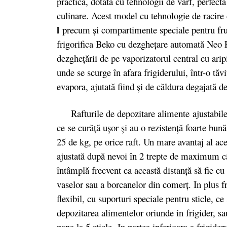
practica, dotata cu tehnologii de varf, perfect
culinare. Acest model cu tehnologie de racire
l
precum și compartimente speciale pentru fr
frigorifica Beko cu dezgheţare automată Neo Fr
dezgheţării de pe vaporizatorul central cu arip
unde se scurge în afara frigiderului, într-o tă
evapora, ajutată fiind şi de căldura degajată d
Rafturile de depozitare alimente
ajustabil
ce se curăță ușor și au o rezistență foarte bună
25 de kg, pe orice raft. Un mare avantaj al ace
ajustată după nevoi în 2 trepte de maximum câţ
întâmplă frecvent ca această distanţă să fie c
vaselor sau a borcanelor din comerţ. In plus fr
flexibil, cu suporturi speciale pentru sticle, ce
depozitarea alimentelor oriunde in frigider, sau
pana la 5 sticle. In partea inferioara a frigid