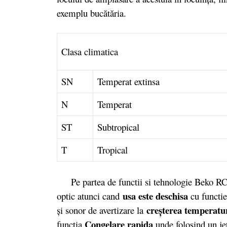
exemplu bucătăria.
Clasa climatica
SN
Temperat extinsa
N
Temperat
ST
Subtropical
T
Tropical
Pe partea de functii si tehnologie Beko RC
usa este deschisa
optic atunci cand
cu functi
creşterea temperatur
şi sonor de avertizare la
Congelare rapida
functia
unde folosind un je