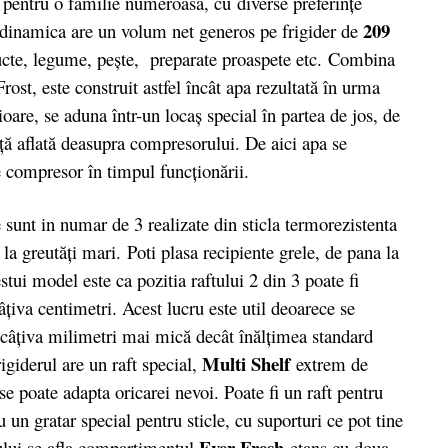
a pentru o familie numeroasa, cu diverse preferințe
209
 dinamica are un volum net generos pe frigider de
ucte, legume, pește, preparate proaspete etc. Combina
ost, este construit astfel încât apa rezultată în urma
ioare, se aduna într-un locaş special în partea de jos, de
viţă aflată deasupra compresorului. De aici apa se
e compresor în timpul funcţionării.
e sunt in numar de 3 realizate din sticla termorezistenta
 la greutăți mari. Poti plasa recipiente grele, de pana la
stui model este ca pozitia raftului 2 din 3 poate fi
iva centimetri. Acest lucru este util deoarece se
u câţiva milimetri mai mică decât înălţimea standard
Multi Shelf
igiderul are un raft special,
extrem de
 se poate adapta oricarei nevoi. Poate fi un raft pentru
 un gratar special pentru sticle, cu suporturi ce pot tine
Ever Fresh
erului se afla compartimentul
etans cu doua