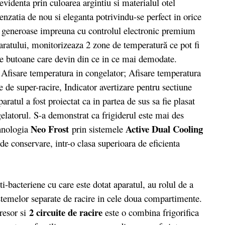
 evidenta prin culoarea argintiu si materialul otel
enzatia de nou si eleganta potrivindu-se perfect in orice
ni generoase impreuna cu controlul electronic premium
paratului, monitorizeaza 2 zone de temperatură ce pot fi
ele butoane care devin din ce in ce mai demodate.
Afisare temperatura in congelator; Afisare temperatura
e de super-racire, Indicator avertizare pentru sectiune
ratul a fost proiectat ca in partea de sus sa fie plasat
ngelatorul. S-a demonstrat ca frigiderul este mai des
Neo Frost
Active Dual Cooling
ehnologia
prin sistemele
e conservare, intr-o clasa superioara de eficienta
-bacteriene cu care este dotat aparatul, au rolul de a
sistemelor separate de racire in cele doua compartimente.
2 circuite de racire
esor si
este o combina frigorifica