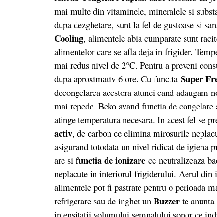
mai multe din vitaminele, mineralele si substa
dupa dezghetare, sunt la fel de gustoase si san
Cooling
, alimentele abia cumparate sunt racit
alimentelor care se afla deja in frigider. Temp
mai redus nivel de 2°C. Pentru a preveni cons
Super Fr
dupa aproximativ 6 ore. Cu functia
decongelarea acestora atunci cand adaugam noi
mai repede. Beko avand functia de congelare 
atinge temperatura necesara. In acest fel se pr
activ
, de carbon ce elimina mirosurile neplacut
asigurand totodata un nivel ridicat de igiena pr
functia de ionizare
are si
ce neutralizeaza ba
neplacute in interiorul frigiderului. Aerul din 
alimentele pot fi pastrate pentru o perioada 
Buzzer
refrigerare sau de inghet un
te anunta 
intensitatii volumului semnalului sonor ce indi