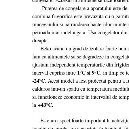
Puterea de congelare a aparatului este de
combina frigorifica este prevazuta cu o garnit
mucegaiului si patrunderea bacteriilor in int
perioada mai indelungata. Usa congelatorului 
dreapta.
Beko avand un grad de izolare foarte bun are
fara ca alimentele sa se degradeze in congelat
ajustam independent temperaturile din frigider
1°C si 9°C
interval cuprins intre
, in timp ce 
-24°C
. Acest model a fost proiectat pentru a 
calduros intr-un spatiu cu temperatura mediu
sa functioneze economic in intervalul de temper
+43°C.
la
Este un aspect foarte important la achiziţion
locului de amplasare a acestuia în locuinţă, fii