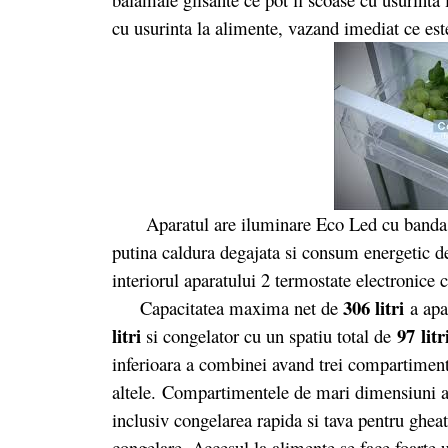
cu usurinta la alimente, vazand imediat ce este
Aparatul are iluminare Eco Led cu banda de
putina caldura degajata si consum energetic d
interiorul aparatului 2 termostate electronice
306 litri
Capacitatea maxima net de
a apar
litri
97 litr
si congelator cu un spatiu total de
inferioara a combinei avand trei compartimente 
altele. Compartimentele de mari dimensiuni al
inclusiv congelarea rapida si tava pentru ghea
congelare. Accesul la alimente se face foarte us