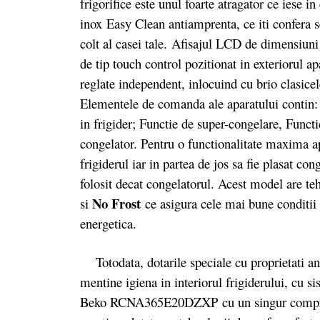
frigorifice este unul foarte atragator ce iese in
inox Easy Clean antiamprenta, ce iti confera s
colt al casei tale. Afisajul LCD de dimensiu
de tip touch control pozitionat in exteriorul a
reglate independent, inlocuind cu brio clasic
Elementele de comanda ale aparatului contin: 
in frigider; Functie de super-congelare, Functi
congelator. Pentru o functionalitate maxima apa
frigiderul iar in partea de jos sa fie plasat co
folosit decat congelatorul. Acest model are t
No Frost
si
ce asigura cele mai bune conditii d
energetica.
Totodata, dotarile speciale cu proprietati anti
mentine igiena in interiorul frigiderului, cu 
Beko RCNA365E20DZXP cu un singur compr