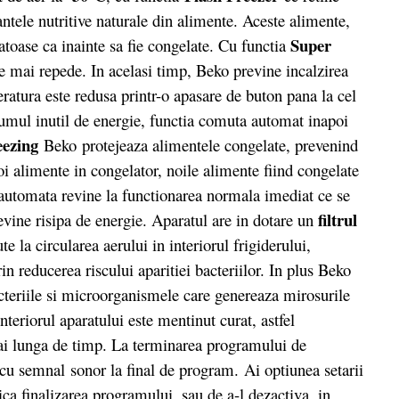
ntele nutritive naturale din alimente. Aceste alimente,
Super
atoase ca inainte sa fie congelate. Cu functia
e mai repede. In acelasi timp, Beko previne incalzirea
eratura este redusa printr-o apasare de buton pana la cel
umul inutil de energie, functia comuta automat inapoi
eezing
Beko protejeaza alimentele congelate, prevenind
 alimente in congelator, noile alimente fiind congelate
automata revine la functionarea normala imediat ce se
filtrul
evine risipa de energie. Aparatul are in dotare un
e la circularea aerului in interiorul frigiderului,
in reducerea riscului aparitiei bacteriilor. In plus Beko
cteriile si microorganismele care genereaza mirosurile
interiorul aparatului este mentinut curat, astfel
mai lunga de timp. La terminarea programului de
cu semnal sonor la final de program. Ai optiunea setarii
ca finalizarea programului, sau de a-l dezactiva, in