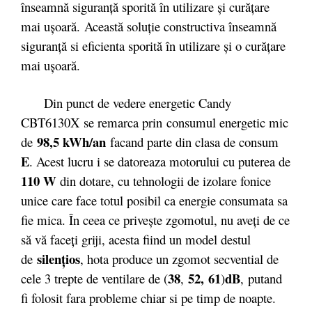
înseamnă siguranţă sporită în utilizare şi curăţare
mai uşoară. Această soluţie constructiva înseamnă
siguranţă si eficienta sporită în utilizare şi o curăţare
mai uşoară.
Din punct de vedere energetic Candy
CBT6130X se remarca prin consumul energetic mic
98,5 kWh/an
de
facand parte din clasa de consum
E
. Acest lucru i se datoreaza motorului cu puterea de
110 W
din dotare, cu tehnologii de izolare fonice
unice care face totul posibil ca energie consumata sa
fie mica. În ceea ce priveşte zgomotul, nu aveţi de ce
să vă faceţi griji, acesta fiind un model destul
silenţios
de
, hota produce un zgomot secvential de
38
52, 61
dB
cele 3 trepte de ventilare de (
,
)
,
putand
fi folosit fara probleme chiar si pe timp de noapte.