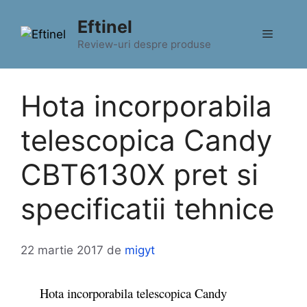
Sari
Eftinel
la
Meniu
conținut
Review-uri despre produse
Hota incorporabila
telescopica Candy
CBT6130X pret si
specificatii tehnice
22 martie 2017
de
migyt
Hota incorporabila telescopica Candy