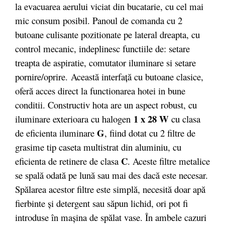
la evacuarea aerului viciat din bucatarie, cu cel mai
mic consum posibil. Panoul de comanda cu 2
butoane culisante pozitionate pe lateral dreapta, cu
control mecanic, indeplinesc functiile de: setare
treapta de aspiratie, comutator iluminare si setare
pornire/oprire. Această interfaţă cu butoane clasice,
oferă acces direct la functionarea hotei in bune
conditii. Constructiv hota are un aspect robust, cu
1 x 28 W
iluminare exterioara cu halogen
cu clasa
G
de eficienta iluminare
, fiind dotat cu 2 filtre de
grasime tip caseta multistrat din aluminiu, cu
C
eficienta de retinere de clasa
. Aceste filtre metalice
se spală odată pe lună sau mai des dacă este necesar.
Spălarea acestor filtre este simplă, necesită doar apă
fierbinte şi detergent sau săpun lichid, ori pot fi
introduse în maşina de spălat vase. În ambele cazuri