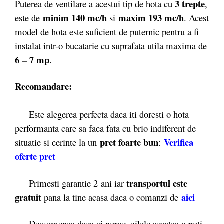
3 trepte
Puterea de ventilare a acestui tip de hota cu
,
minim 140 mc/h
maxim 193 mc/h
este de
si
. Acest
model de hota este suficient de puternic pentru a fi
instalat intr-o bucatarie cu suprafata utila maxima de
6 – 7 mp
.
Recomandare:
Este alegerea perfecta daca iti doresti o hota
performanta care sa faca fata cu brio indiferent de
pret foarte bun
Verifica
situatie si cerinte la un
:
oferte pret
transportul este
Primesti garantie 2
ani iar
gratuit
aici
pana la tine acasa daca o comanzi de
Deasemenea daca ai noroc, zilele acestea o poti