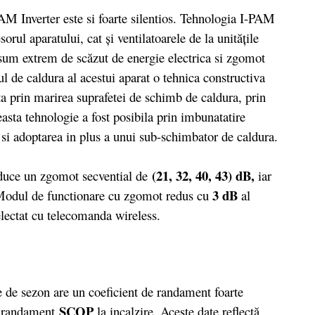
 Inverter este si foarte silentios. Tehnologia I-PAM
rul aparatului, cat şi ventilatoarele de la unităţile
onsum extrem de scăzut de energie electrica si zgomot
l de caldura al acestui aparat o tehnica constructiva
ta prin marirea suprafetei de schimb de caldura, prin
sta tehnologie a fost posibila prin imbunatatire
te si adoptarea in plus a unui sub-schimbator de caldura.
(21, 32, 40, 43) dB,
duce un zgomot secvential de
iar
3 dB
odul de functionare cu zgomot redus cu
al
electat cu telecomanda wireless.
 de sezon are un coeficient de randament foarte
SCOP
e randament
la incalzire. Aceste date reflectă