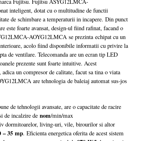
z marca Fujitsu. Fujitsu ASYG12LMCA-
 inteligent, dotat cu o multitudine de functii
tate de schimbare a temperaturii in incapere. Din punct
re este foarte avansat, design-ul fiind rafinat, facand o
su ASYG12LMCA-AOYG12LMCA se prezinta echipat cu un
nterioare, acolo fiind disponibile informatii cu privire la
eapta de ventilare. Telecomanda are un ecran tip LED
toanele prezente sunt foarte intuitive. Acest
, adica un compresor de calitate, facut sa tina o viata
G12LMCA are tehnologia de baleiaj automat sus-jos
e de tehnologii avansate, are o capacitate de racire
nom
i de incalzire de
/min/max
v dormitoarelor, living-uri, vile, birourilor si altor
0 – 35 mp
. Eficienta energetica oferita de acest sistem