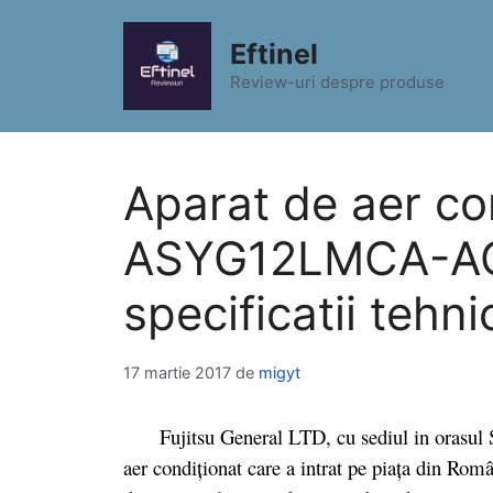
Sari
la
Eftinel
conținut
Review-uri despre produse
Aparat de aer con
ASYG12LMCA-AO
specificatii tehni
17 martie 2017
de
migyt
Fujitsu General LTD, cu sediul in orasul Su
aer condiţionat care a intrat pe piaţa din Ro