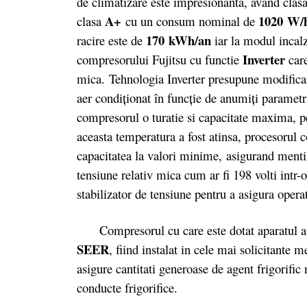
de climatizare este impresionanta, avand clas
A+
1020 W/
clasa
cu un consum nominal de
170
kWh/an
racire este de
iar la modul incal
Inverter
compresorului Fujitsu cu functie
care
mica. Tehnologia Inverter presupune modificare
aer condiționat în funcție de anumiți parametr
compresorul o turatie si capacitate maxima, pe
aceasta temperatura a fost atinsa, procesorul 
capacitatea la valori minime, asigurand mentin
tensiune relativ mica cum ar fi 198 volti intr-
stabilizator de tensiune pentru a asigura opera
Compresorul cu care este dotat aparatul a fo
SEER
, fiind instalat in cele mai solicitante
asigure cantitati generoase de agent frigorific 
conducte frigorifice.