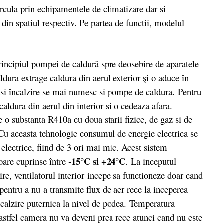
circula prin echipamentele de climatizare dar si
din spatiul respectiv. Pe partea de functii, modelul
rincipiul pompei de caldură spre deosebire de aparatele
ldura extrage caldura din aerul exterior şi o aduce în
re si încalzire se mai numesc si pompe de caldura. Pentru
 caldura din aerul din interior si o cedeaza afara.
e o substanta R410a cu doua starii fizice, de gaz si de
. Cu aceasta tehnologie consumul de energie electrica se
 electrice, fiind de 3 ori mai mic. Acest sistem
-15°C si +24°C
oare cuprinse între
. La inceputul
ire, ventilatorul interior incepe sa functioneze doar cand
pentru a nu a transmite flux de aer rece la inceperea
incalzire puternica la nivel de podea. Temperatura
astfel camera nu va deveni prea rece atunci cand nu este