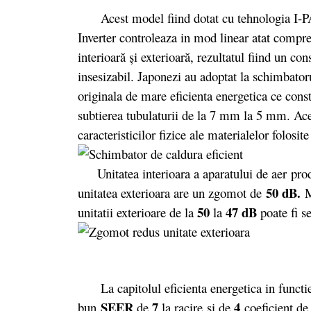
Acest model fiind dotat cu tehnologia I-PAM
Inverter controleaza in mod linear atat compreso
interioară şi exterioară, rezultatul fiind un c
insesizabil. Japonezi au adoptat la schimbatoru
originala de mare eficienta energetica ce cons
subtierea tubulaturii de la 7 mm la 5 mm. Acea
caracteristicilor fizice ale materialelor folosi
Unitatea interioara a aparatului de aer pro
50 dB.
unitatea exterioara are un zgomot de
M
50
47 dB
unitatii exterioare de la
la
poate fi s
La capitolul eficienta energetica in functie
SEER
7
4
bun
de
la racire
si de
coeficient d