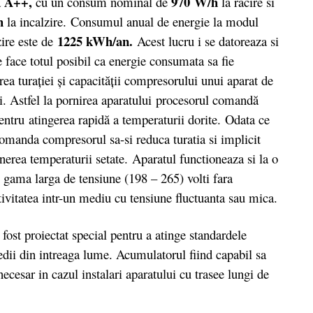
A++,
970 W/h
a
cu un consum nominal de
la racire si
h
la incalzire. Consumul anual de energie la modul
1225 kWh/an.
zire este de
Acest lucru i se datoreaza si
 face totul posibil ca energie consumata sa fie
a turației și capacității compresorului unui aparat de
i. Astfel la pornirea aparatului procesorul comandă
ntru atingerea rapidă a temperaturii dorite. Odata ce
comanda compresorul sa-si reduca turatia si implicit
erea temperaturii setate. Aparatul functioneaza si la o
o gama larga de tensiune (198 – 265) volti fara
tivitatea intr-un mediu cu tensiune fluctuanta sau mica.
st proiectat special pentru a atinge standardele
 medii din intreaga lume. Acumulatorul fiind capabil sa
necesar in cazul instalari aparatului cu trasee lungi de