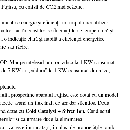
 Fujitsu, cu emisii de CO2 mai scăzute.
 de energie şi eficienţa în timpul unei utilizări
alori iau în considerare fluctuaţiile de temperatură şi
 o indicaţie clară şi fiabilă a eficienţei energetice
re sau răcire.
P: Mai pe intelesul tuturor, adica la 1 KW consumat
ig” de 7 KW si „caldura” la 1 KW consumat din retea,
lta prospetime aparatul Fujitsu este dotat cu un model
otectie avand un flux inalt de aer dar silentios. Doua
Cold Catalyst + Silver Ion.
fiind dotat cu
Cand aerul
cteriilor si ca urmare duce la eliminarea
ecurizat este îmbunătăţi
t
, în plus, de proprietăţile ionilor