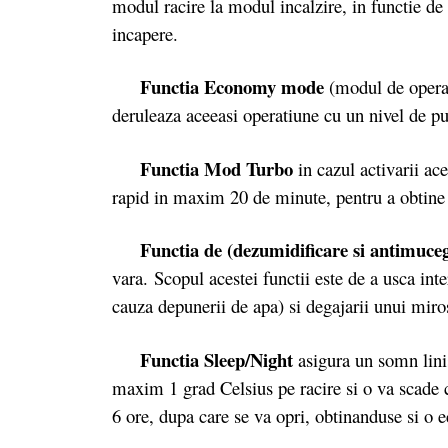
modul racire la modul incalzire, in functie d
incapere.
Functia Economy mode
(modul de operar
deruleaza aceeasi operatiune cu un nivel de p
Functia Mod Turbo
in cazul activarii ace
rapid in maxim 20 de minute, pentru a obtine 
Functia de (dezumidificare si antimuceg
vara. Scopul acestei functii este de a usca int
cauza depunerii de apa) si degajarii unui mir
Functia Sleep/Night
asigura un somn linis
maxim 1 grad Celsius pe racire si o va scade c
6 ore, dupa care se va opri, obtinanduse si o 