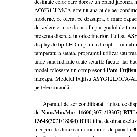
destinate celor care doresc un brand japone
AOYG12LMCA este un aparat de aer conditionat
moderne, ce ofera, pe deasupra, o mare capaci
de vedere estetic de un alb pur gradul de finisa
prezenta discreta in orice interior. Fujit
display de tip LED în partea dreapta a unitati i
temperatura setata, programul utilizat sau tr
unde sunt indicate toate setarile facute, iar bu
i-Pam
Fujitsu
model foloseste un compresor
intreaga. Modelul Fujitsu ASYG12LMCA-AOY
pe telecomandă.
Aparatul de aer conditionat Fujitsu ce dispun
Nom
11600
BTU
de
/Min/Max
(3071/13307)
s
13648
BTU
(3071/18084)
fiind destinat exclusi
3
incaperi de dimensiuni mai mici de pana la