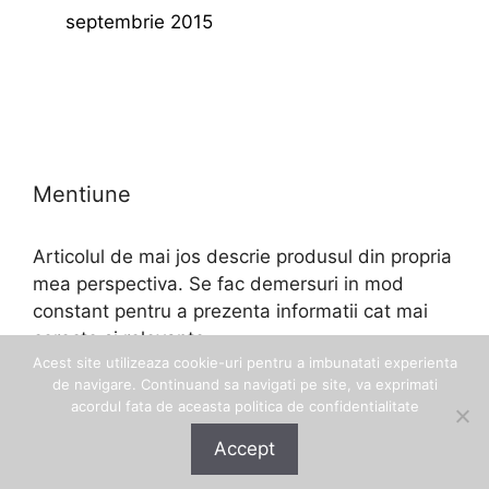
septembrie 2015
Mentiune
Articolul de mai jos descrie produsul din propria
mea perspectiva. Se fac demersuri in mod
constant pentru a prezenta informatii cat mai
corecte si relevante.
Acest site utilizeaza cookie-uri pentru a imbunatati experienta
de navigare. Continuand sa navigati pe site, va exprimati
acordul fata de aceasta politica de confidentialitate
Accept
© 2026 Eftinel
• Construit cu
GeneratePress