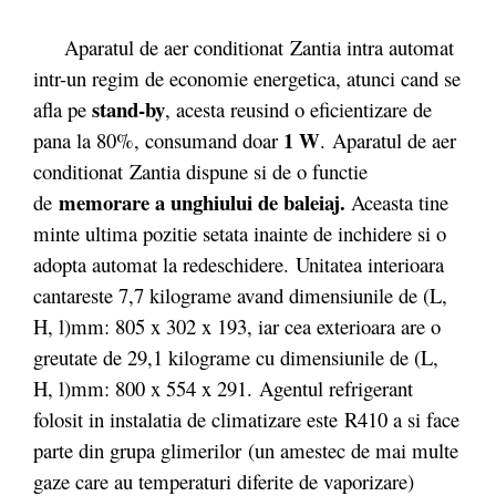
Aparatul de aer conditionat Zantia intra automat
intr-un regim de economie energetica, atunci cand se
stand-by
afla pe
, acesta reusind o eficientizare de
1 W
pana la 80%, consumand doar
. Aparatul de aer
conditionat Zantia dispune si de o functie
memorare a unghiului de baleiaj.
de
Aceasta tine
minte ultima pozitie setata inainte de inchidere si o
adopta automat la redeschidere. Unitatea interioara
cantareste 7,7 kilograme avand dimensiunile de (L,
H, l)mm: 805 x 302 x 193, iar cea exterioara are o
greutate de 29,1 kilograme cu dimensiunile de (L,
H, l)mm: 800 x 554 x 291. Agentul refrigerant
folosit in instalatia de climatizare este R410 a si face
parte din grupa glimerilor (un amestec de mai multe
gaze care au temperaturi diferite de vaporizare)