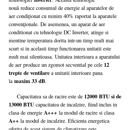
nou
ă reduce consumul de energie al aparatelor de
aer condiționat cu minim 40% raportat la aparatele
convenționale. De asemenea, un aparat de aer
conditionat cu tehnologie DC Inverter, atinge si
mentine temperatura dorita intr-un timp mult mai
scurt si in acelasti timp functionarea unitatii este
mult mai silentioasa. Unitatea interioara a aparatului
12
de aer produce un zgomot secvential pe cele
trepte de ventilare
a unitatii interioare pana
maxim 33
dB
la
.
12000
BTU si de
Capacitatea sa de racire este de
13000 BTU
capacitatea de incalzire,
fiind inclus in
A+++
clasa de energie
la modul de racire si clasa
A++
la modul de incalzire. Eficienta energetica
oferita de acest sistem de climatizare este