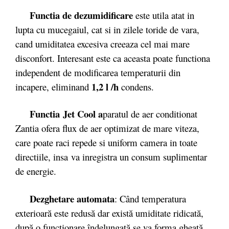
Functia de dezumidificare
este utila atat in
lupta cu mucegaiul, cat si in zilele toride de vara,
cand umiditatea excesiva creeaza cel mai mare
disconfort. Interesant este ca aceasta poate functiona
independent de modificarea temperaturii din
1,2 l /h
incapere, eliminand
condens.
Functia
Jet Cool a
paratul de aer conditionat
Zantia ofera flux de aer optimizat de mare viteza,
care poate raci repede si uniform camera in toate
directiile, insa va inregistra un consum suplimentar
de energie.
Dezghetare automata
: Când temperatura
exterioară este redusă dar există umiditate ridicată,
după o funcţionare îndelungată se va forma gheaţă