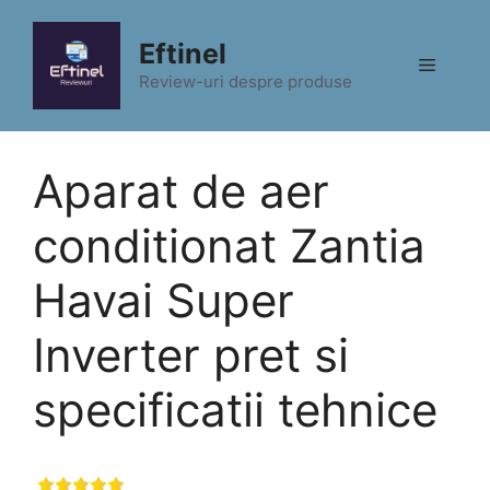
Sari
la
Eftinel
Meniu
conținut
Review-uri despre produse
Aparat de aer
conditionat Zantia
Havai Super
Inverter pret si
specificatii tehnice