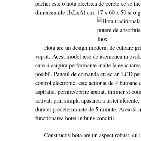
pachet este o hota electrica de perete ce se in
dimensiunile (IxLxA) cm: 17 x 60 x 50 si o g
Hota are un design modern, de culoare gri, ia
vopsit. Acest model iese de asemenea in eviden
care ii asigura performante inalte la evacuare
posibil. Panoul de comanda cu ecran LCD pentr
control electronic, este actionat de 4 butoane c
aspiratie, pornire/oprire aparat, timmer si c
activat, prin simpla apasarea a tastei aferente
duratei predeterminate de 5 minute. Această i
functionarea hotei in bune conditii.
Constructiv hota are un aspect robust, cu il