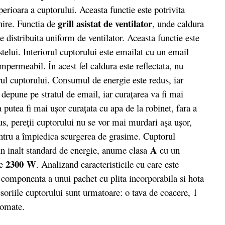
erioara a cuptorului. Aceasta functie este potrivita
grill asistat de ventilator
nire. Functia de
, unde caldura
e distribuita uniform de ventilator. Aceasta functie este
telui. Interiorul cuptorului este emailat cu un email
impermeabil. În acest fel caldura este reflectata, nu
orul cuptorului. Consumul de energie este redus, iar
 depune pe stratul de email, iar curaţarea va fi mai
 putea fi mai ușor curațata cu apa de la robinet, fara a
us, pereții cuptorului nu se vor mai murdari așa ușor,
entru a împiedica scurgerea de grasime. Cuptorul
A
un inalt standard de energie, anume clasa
cu un
2300
W
de
. Analizand caracteristicile cu care este
e componenta a unui pachet cu plita incorporabila si hota
soriile cuptorului sunt urmatoare: o tava de coacere, 1
romate.