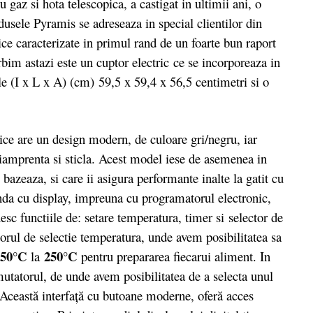
 gaz si hota telescopica, a castigat in ultimii ani, o
dusele Pyramis se adreseaza in special clientilor din
ce caracterizate in primul rand de un foarte bun raport
rbim astazi este un cuptor electric ce se incorporeaza in
e (I x L x A) (cm) 59,5 x 59,4 x 56,5 centimetri si o
 are un design modern, de culoare gri/negru, iar
ntiamprenta si sticla. Acest model iese de asemenea in
bazeaza, si care ii asigura performante inalte la gatit cu
a cu display, impreuna cu programatorul electronic,
sc functiile de: setare temperatura, timer si selector de
orul de selectie temperatura, unde avem posibilitatea sa
50°C
250°C
la
pentru prepararea fiecarui aliment. In
mutatorul, de unde avem posibilitatea de a selecta unul
 Această interfaţă cu butoane moderne, oferă acces