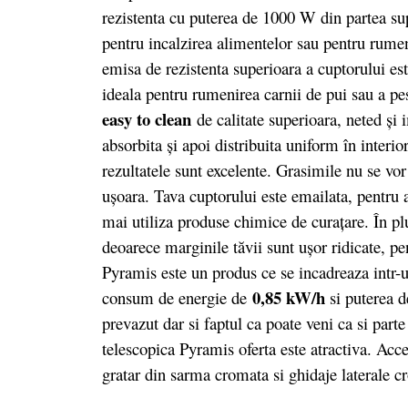
rezistenta cu puterea de 1000 W din partea sup
pentru incalzirea alimentelor sau pentru rume
emisa de rezistenta superioara a cuptorului est
ideala pentru rumenirea carnii de pui sau a pes
easy to clean
de calitate superioara, neted şi 
absorbita şi apoi distribuita uniform în interi
rezultatele sunt excelente. Grasimile nu se vor
uşoara. Tava cuptorului este emailata, pentru a
mai utiliza produse chimice de curațare. În pl
deoarece marginile tăvii sunt ușor ridicate, p
Pyramis este un produs ce se incadreaza intr-
0,85 kW/h
consum de energie de
si puterea 
prevazut dar si faptul ca poate veni ca si part
telescopica Pyramis oferta este atractiva. Acce
gratar din sarma cromata si ghidaje laterale c