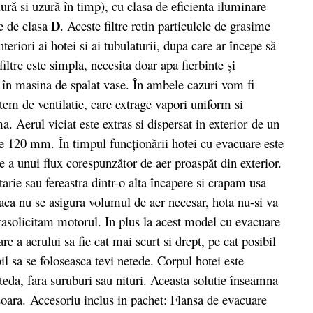
dură si uzură în timp), cu clasa de eficienta iluminare
D
re de clasa
. Aceste filtre retin particulele de grasime
nteriori ai hotei si ai tubulaturii, dupa care ar începe să
iltre este simpla, necesita doar apa fierbinte şi
e în masina de spalat vase. În ambele cazuri vom fi
tem de ventilatie, care extrage vapori uniform si
a. Aerul viciat este extras si dispersat in exterior
de un
de 120 mm. În timpul funcţionării hotei cu evacuare este
 a unui flux corespunzător de aer proaspăt din exterior.
rie sau fereastra dintr-o alta încapere si crapam usa
Daca nu se asigura volumul de aer necesar, hota nu-si va
rasolicitam motorul. In plus la acest model cu evacuare
e a aerului sa fie cat mai scurt si drept, pe cat posibil
il sa se foloseasca tevi netede. Corpul hotei este
teda, fara suruburi sau nituri. Aceasta solutie înseamna
usoara. Accesoriu inclus in pachet: Flansa de evacuare