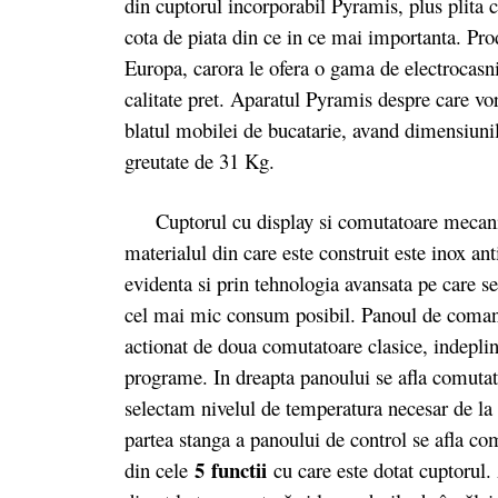
din cuptorul incorporabil Pyramis, plus plita cu
cota de piata din ce in ce mai importanta. Pro
Europa, carora le ofera o gama de electrocasni
calitate pret. Aparatul Pyramis despre care vo
blatul mobilei de bucatarie, avand dimensiunil
greutate de 31 Kg.
Cuptorul cu display si comutatoare mecanice
materialul din care este construit este inox a
evidenta si prin tehnologia avansata pe care se 
cel mai mic consum posibil. Panoul de comand
actionat de doua comutatoare clasice, indepline
programe. In dreapta panoului se afla comutat
selectam nivelul de temperatura necesar de la
partea stanga a panoului de control se afla co
5 functii
din cele
cu care este dotat cuptorul.