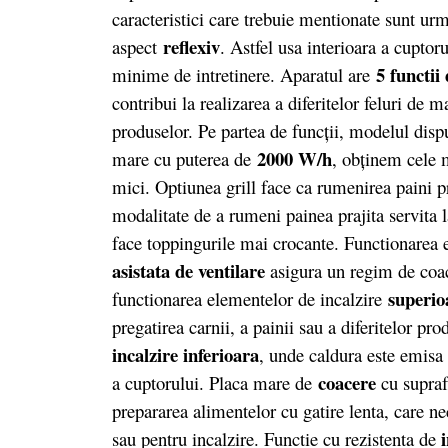
caracteristici care trebuie mentionate sunt urm
reflexiv
aspect
. Astfel usa interioara a cuptorul
5 functii 
minime de intretinere. Aparatul are
contribui la realizarea a diferitelor feluri de ma
produselor. Pe partea de funcții, modelul dis
2000 W/h
mare cu puterea de
, obţinem cele 
mici. Optiunea grill face ca rumenirea paini pr
modalitate de a rumeni painea prajita servita 
face toppingurile mai crocante. Functionarea
asistata de ventilare
asigura un regim de coace
superio
functionarea elementelor de incalzire
pregatirea carnii, a painii sau a diferitelor pr
incalzire inferioara
, unde caldura este emisa
coacere
a cuptorului. Placa mare de
cu supraf
prepararea alimentelor cu gatire lenta, care nec
sau pentru incalzire. Functie cu rezistenta de