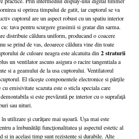
re practice. Prin intermediul display-ului digital timmer
irea si oprirea timpului de gatit, iar cuptorul se va
tiv cuptorul are un aspect robust cu un spatiu interior
t cu: tava pentru scurgere grasimii si gratar din sarma.
are distribuie căldura uniform, producand o coacere
 nu se prind de vas, deoarece căldura vine din toate
2 straturii
cuptorului de culoare neagra este alcatuita din
lus un ventilator ascuns asigura o racire tangentiala a
nte si a geamului de la usa cuptorului. Ventilatorul
 cuptorul. El răceşte componentele electronice si părţile
e
cu emisivitate scazuta este o sticla speciala care
 demontabila si este prevăzută pe interior cu o suprafaţă
buri sau nituri.
n utilizare şi curăţare mai uşoară. Uşa mai este
ntru a îmbunătăţi funcţionalitatea şi aspectul estetic al
 si in acelasi timp sunt rezistente si durabile. Alte