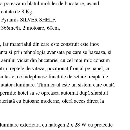
corporeaza in blatul mobilei de bucatarie, avand
reutate de 8 Kg.
r materialul din care este construit este inox
ta si prin tehnologia avansata pe care se bazeaza, si
a aerului viciat din bucatarie, cu cel mai mic consum
u treptele de viteza, pozitionat frontal pe panel, cu
u taste, ce indeplinesc functiile de setare treapta de
omutator iluminare. Timmer-ul este un sistem care odată
, permite hotei sa se opreasca automat după sfarsitul
nterfaţă cu butoane moderne, oferă acces direct la
uminare exterioara cu halogen 2 x 28 W cu protectie