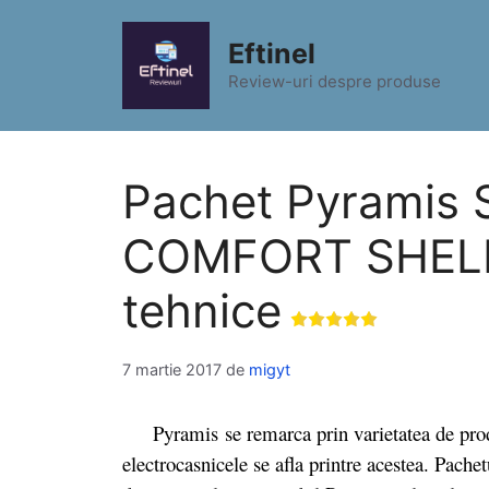
Sari
la
Eftinel
conținut
Review-uri despre produse
Pachet Pyramis
COMFORT SHELF p
tehnice
7 martie 2017
de
migyt
Pyramis se remarca prin varietatea de produse
electrocasnicele se afla printre acestea.