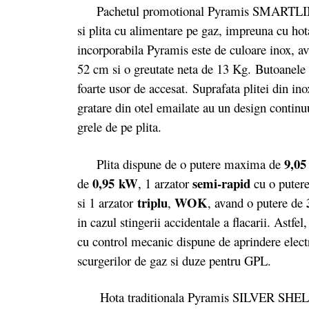
Pachetul promotional Pyramis SMARTLINE
si plita cu alimentare pe gaz, impreuna cu hota
incorporabila Pyramis este de culoare inox, 
52 cm si o greutate neta de 13 Kg. Butoanele de
foarte usor de accesat. Suprafata plitei din in
gratare din otel emailate au un design continuu,
grele de pe plita.
9,0
Plita dispune de o putere maxima de
0,95 kW
semi-rapid
de
, 1 arzator
cu o puter
triplu
WOK
si 1 arzator
,
, avand o putere de
in cazul stingerii accidentale a flacarii. Astfe
cu control mecanic dispune de aprindere electr
scurgerilor de gaz si duze pentru GPL.
Hota traditionala Pyramis SILVER SHELF des