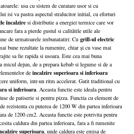
atoarele: usa cu sistem de curatare usor si cu
ui isi va pastra aspectul stralucitor initial, cu eforturi
de încalzire
si distributie a energiei termice care vor
ncare fara a pierde gustul si calitătile utile ale
grill-ul electric
pune de urmatoarele imbunatatiri: Cu
mai bune rezultate la rumenire, chiar şi cu vase mai
ajite sa fie rapida si usoara. Este cea mai buna
la micul dejun, de a prepara kebab si legume si de a
incalzire superioara si inferioara
 elementelor de
re uniform, intr-un ritm accelerat. Gatit traditional cu
ara si inferioara
. Aceasta functie este ideala pentru
oduse de patiserie si pentru pizza. Functia cu element de
 de rezistenta cu puterea de 1200 W din partea inferioara
ata de 1200 cm2. Aceasta functie este potrivita pentru
esita caldura din partea inferioara, fara a fi rumenite
incalzire superioara
, unde caldura este emisa de