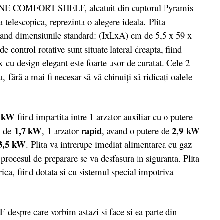
 COMFORT SHELF, alcatuit din cuptorul Pyramis
 telescopica, reprezinta o alegere ideala. Plita
avand dimensiunile standard: (IxLxA) cm de 5,5 x 59 x
 control rotative sunt situate lateral dreapta, fiind
ox cu design elegant este foarte usor de curatat. Cele 2
 fără a mai fi necesar să vă chinuiţi să ridicaţi oalele
5 kW
fiind impartita intre 1 arzator auxiliar cu o putere
1,7 kW
rapid
2,9 kW
e de
, 1 arzator
, avand o putere de
3,5 kW
. Plita va intrerupe imediat alimentarea cu gaz
l, procesul de preparare se va desfasura in siguranta. Plita
ica, fiind dotata si cu sistemul special impotriva
pre care vorbim astazi si face si ea parte din