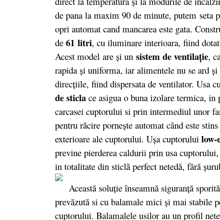
direct la temperatură şi la modurile de încălzi
de pana la maxim 90 de minute, putem seta porn
opri automat cand mancarea este gata. Construc
61 litri
de
, cu iluminare interioara, fiind dota
sistem de ventilaţie
Acest model are şi un
, c
rapida şi uniforma, iar alimentele nu se ard şi
direcţiile, fiind dispersata de ventilator. Usa 
de sticla
ce asigua o buna izolare termica, in p
carcasei cuptorului si prin intermediul unor fa
pentru răcire porneşte automat când este stins
low-
exterioare ale cuptorului. Uşa cuptorului
previne pierderea caldurii prin usa cuptorului,
in totalitate din sticlă perfect netedă, fără şuru
Această soluţie înseamnă siguranţă sporită î
prevăzută si cu balamale mici şi mai stabile pe
cuptorului. Balamalele usilor au un profil neted