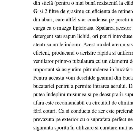
din sticlă (pentru o mai bună rezistentă la căl
G
si 2 filtre de grasime cu eficienta de retine
din aburi, care altfel s-ar condensa pe peretii i
curga ca o mazga lipicioasa. Spalarea acestor f
detergent sau sapun lichid, ori pot fi introdus
atenti sa nu le îndoim. Acest model are un sis
eficient, producand o aerisire rapida si uniform
ventilator printr-o tubulatura cu un diametru 
important să asigurăm pătrunderea în bucătărie
Pentru aceasta vom deschide geamul din bucata
bucatariei pentru a permite intrarea aerului. 
putea îndeplini misiunea si pe deasupra îi sup
afara este recomandabil ca circuitul de eliminar
fără coturi. Ca si conducta de aer este preferab
prevazuta pe exterior cu o suprafata perfect ne
siguranta sporita în utilizare si curatare mai 