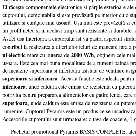
El răceşte componentele electronice si părţile exterioare ale
cuptorului, demontabila si este prevăzută pe interior cu o supr
utilizare şi curăţare mai uşoară. Uşa mai este prevăzută si c
un profil neted si in acelasi timp sunt rezistente si durabile
Astfel usa interioara a cuptorului isi va pastra aspectul stral
contribui la realizarea a diferitelor feluri de mancare fara a
ul electric
2000 W/h
mare cu puterea de
, obţinem cele mai 
usoara. Este cea mai buna modalitate de a rumeni painea praj
de incalzire superioara si inferioara asistata de ventilare as
superioara si inferioara
. Aceasta functie este ideala pentru
inferioara
, unde caldura este emisa de rezistenta cu putere
potrivita pentru prepararea alimentelor cu gatire lenta, care 
superioara
, unde caldura este emisa de rezistenta cu putere
rumenire. Cuptorul Pyramis este un produs ce se incadreaza 
Accesoriile cuptorului sunt urmatoare: o tava de coacere, 1 
Pachetul promotional Pyramis BASIS COMPLETE, alcatuit di