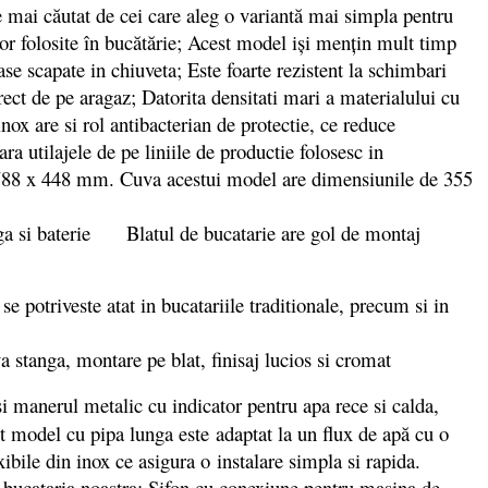
e mai căutat de cei care aleg o variantă mai simpla pentru
elor folosite în bucătărie; Acest model iși mențin mult timp
ase scapate in chiuveta; Este foarte rezistent la schimbari
rect de pe aragaz; Datorita densitati mari a materialului cu
inox are si rol antibacterian de protectie, ce reduce
 utilajele de pe liniile de productie folosesc in
e 788 x 448 mm. Cuva acestui model are dimensiunile de 355
Blatul de bucatarie are gol de montaj
otriveste atat in bucatariile traditionale, precum si in
i manerul metalic cu indicator pentru apa rece si calda,
st model cu pipa lunga este adaptat la un flux de apă cu o
bile din inox ce asigura o instalare simpla si rapida.
n bucataria noastra; Sifon cu conexiune pentru masina de