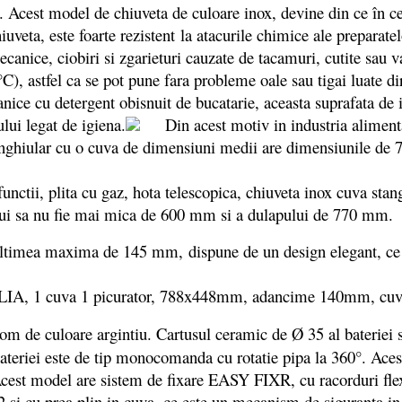
n. Acest model de chiuveta de culoare inox,
devine din ce în c
iuveta, este foarte rezistent la atacurile chimice ale preparat
ecanice, ciobiri si zgarieturi cauzate de tacamuri, cutite sau v
C), astfel ca se pot pune fara probleme oale sau tigai luate di
ganice cu detergent obisnuit de bucatarie, aceasta suprafata de 
ului legat de igiena.
Din acest motiv in industria alimentara
tunghiular cu o cuva de dimensiuni medii are dimensiunile d
lui sa nu fie mai mica de 600 mm si a dulapului de 770 mm.
imea maxima de 145 mm, dispune de un design elegant, ce se p
rom de culoare argintiu.
Cartusul ceramic de Ø 35 al bateriei s
 bateriei este de tip monocomanda cu rotatie pipa la 360°. Ace
cest model are sistem de fixare EASY FIXR, cu racorduri flexi
2 si cu prea plin in cuva, ce este un mecanism de siguranta i