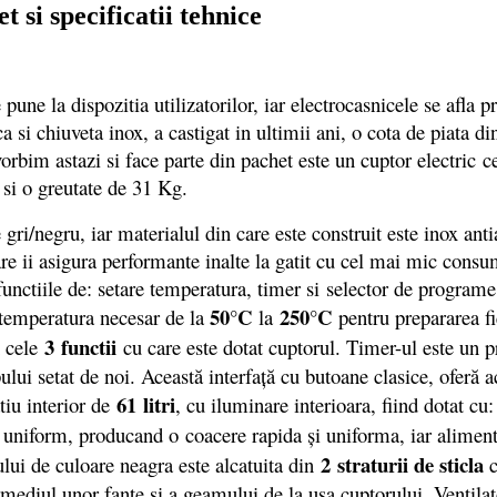
 specificatii tehnice
 pune la dispozitia utilizatorilor, iar electrocasnicele se a
a si chiuveta inox, a castigat in ultimii ani, o cota de piata 
rbim astazi si face parte din pachet este un cuptor electric c
 si o greutate de 31 Kg.
negru, iar materialul din care este construit este inox anti
 care ii asigura performante inalte la gatit cu cel mai mic co
unctiile de: setare temperatura, timer si selector de programe.
50°C
250°C
 temperatura necesar de la
la
pentru prepararea fi
3 functii
n cele
cu care este dotat cuptorul. Timer-ul este un
ului setat de noi. Această interfaţă cu butoane clasice, oferă a
61 litri
tiu interior de
, cu iluminare interioara, fiind dotat cu
a uniform, producand o coacere rapida şi uniforma, iar aliment
2 straturii de sticla
rului de culoare neagra este alcatuita din
c
ermediul unor fante si a geamului de la usa cuptorului. Ventila