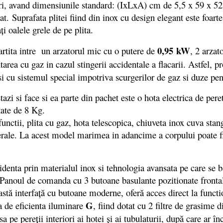
 gri, avand dimensiunile standard: (IxLxA) cm de 5,5 x 59 x 5
esat. Suprafata plitei fiind din inox cu design elegant este foar
ţi oalele grele de pe plita.
0,95 kW
rtita intre un arzatorul mic cu o putere de
, 2 arza
tarea cu gaz in cazul stingerii accidentale a flacarii. Astfel, p
 si cu sistemul special impotriva scurgerilor de gaz si duze p
 face si ea parte din pachet este o hota electrica de perete
tate de 8 Kg.
aterale. La acest model marimea in adancime a corpului poate fi
ta prin materialul inox si tehnologia avansata pe care se baz
 Panoul de comanda cu 3 butoane basulante pozitionate frontal,
astă interfaţă cu butoane moderne, oferă acces direct la functi
G
a de eficienta iluminare
, fiind dotat cu 2 filtre de grasime 
sa pe pereţii interiori ai hotei şi ai tubulaturii, după care ar 