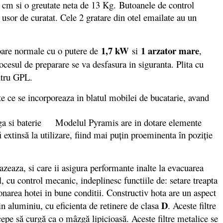
2 cm si o greutate neta de 13 Kg. Butoanele de control
te usor de curatat. Cele 2 gratare din otel emailate au un
1,7 kW
1 arzator mare
toare normale cu o putere de
si
,
rocesul de preparare se va desfasura in siguranta. Plita cu
entru GPL.
 ce se incorporeaza in blatul mobilei de bucatarie, avand
Modelul Pyramis are in dotare elemente
 extinsă la utilizare, fiind mai puţin proeminenta în poziţie
eaza, si care ii asigura performante inalte la evacuarea
 cu control mecanic, indeplinesc functiile de: setare treapta
onarea hotei in bune conditii. Constructiv hota are un aspect
D
din aluminiu, cu eficienta de retinere de clasa
. Aceste filtre
începe să curgă ca o mâzgă lipicioasă. Aceste filtre metalice se