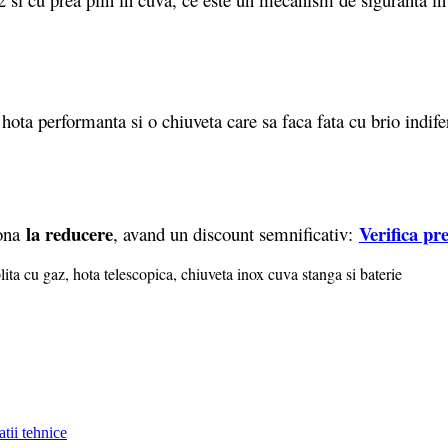
ota performanta si o chiuveta care sa faca fata cu brio indifer
la reducere
Verifica pr
iona
, avand un discount semnificativ:
ii tehnice