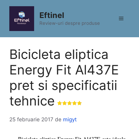
Sari
la
Eftinel
Meniu
conținut
Review-uri despre produse
Bicicleta eliptica
Energy Fit Al437E
pret si specificatii
tehnice
25 februarie 2017
de
migyt
Bicicleta eliptica Energy Fit Al437E este ideala