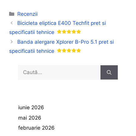
Categorii
Recenzii
Bicicleta eliptica E400 Techfit pret si
specificatii tehnice
Banda alergare Xplorer B-Pro 5.1 pret si
specificatii tehnice
Caută
după:
iunie 2026
mai 2026
februarie 2026