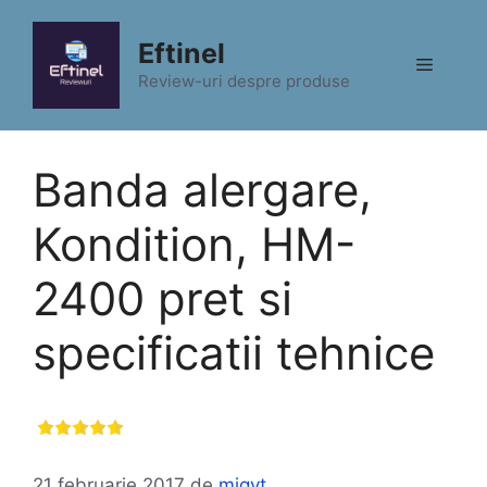
Sari
la
Eftinel
Meniu
conținut
Review-uri despre produse
Banda alergare,
Kondition, HM-
2400 pret si
specificatii tehnice
21 februarie 2017
de
migyt