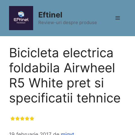
Sari
la
Eftinel
Meniu
conținut
Review-uri despre produse
Bicicleta electrica
foldabila Airwheel
R5 White pret si
specificatii tehnice
19 februarie 2017
de
migyt