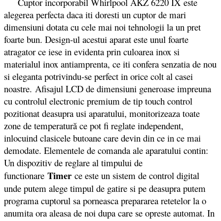
Cuptor incorporabil Whirlpool AKZ 6220 IX este
alegerea perfecta daca iti doresti un cuptor de mari
dimensiuni dotata cu cele mai noi tehnologii la un pret
foarte bun. Design-ul acestui aparat este unul foarte
atragator ce iese in evidenta prin culoarea inox si
materialul inox antiamprenta, ce iti confera senzatia de nou
si eleganta potrivindu-se perfect in orice colt al casei
noastre. Afisajul LCD de dimensiuni generoase impreuna
cu controlul electronic premium de tip touch control
pozitionat deasupra usi aparatului, monitorizeaza toate
zone de temperatură ce pot fi reglate independent,
inlocuind clasicele butoane care devin din ce in ce mai
demodate. Elementele de comanda ale aparatului contin:
Un dispozitiv de reglare al timpului de
Timer
functionare
ce este un sistem de control digital
unde putem alege timpul de gatire si pe deasupra putem
programa cuptorul sa porneasca prepararea retetelor la o
anumita ora aleasa de noi dupa care se opreste automat. In