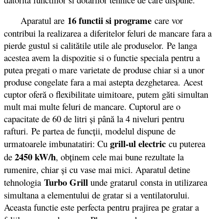
16 functii si programe
Aparatul are
care vor
contribui la realizarea a diferitelor feluri de mancare fara a
pierde gustul si calitătile utile ale produselor. Pe langa
acestea avem la dispozitie si o functie speciala pentru a
putea pregati o mare varietate de produse chiar si a unor
produse congelate fara a mai astepta dezghetarea. Acest
cuptor oferă o flexibilitate uimitoare, putem găti simultan
mult mai multe feluri de mancare. Cuptorul are o
capacitate de 60 de litri şi până la 4 niveluri pentru
rafturi. Pe partea de funcții, modelul dispune de
grill-ul electric
urmatoarele imbunatatiri: Cu
cu puterea
2450 kW/h
de
, obţinem cele mai bune rezultate la
rumenire, chiar şi cu vase mai mici. Aparatul detine
Turbo Grill
tehnologia
unde gratarul consta in utilizarea
simultana a elementului de gratar si a ventilatorului.
Aceasta functie este perfecta pentru prajirea pe gratar a