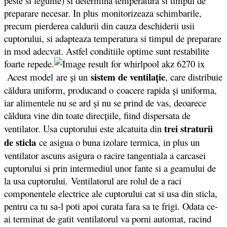
peste si legume) si determina temperatura si timpul de
preparare necesar. In plus monitorizeaza schimbarile,
precum pierderea caldurii din cauza deschiderii usii
cuptorului, si adapteaza temperatura si timpul de preparare
in mod adecvat. Astfel conditiile optime sunt restabilite
foarte repede.
sistem de ventilaţie
Acest model are şi un
, care distribuie
căldura uniform, producand o coacere rapida şi uniforma,
iar alimentele nu se ard şi nu se prind de vas, deoarece
căldura vine din toate direcţiile, fiind dispersata de
trei straturii
ventilator. Usa cuptorului este alcatuita din
de sticla
ce asigua o buna izolare termica, in plus un
ventilator ascuns asigura o racire tangentiala a carcasei
cuptorului si prin intermediul unor fante si a geamului de
la usa cuptorului. Ventilatorul are rolul de a raci
componentele electrice ale cuptorului cat si usa din sticla,
pentru ca tu sa-l poti apoi curata fara sa te frigi. Odata ce-
ai terminat de gatit ventilatorul va porni automat, racind