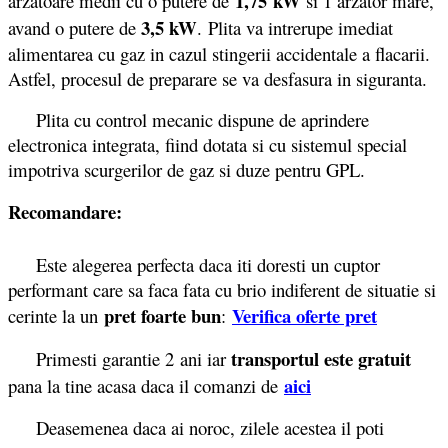
1,75 kW
arzatoare medii cu o putere de
si 1 arzator mare,
3,5 kW
avand o putere de
. Plita va intrerupe imediat
alimentarea cu gaz in cazul stingerii accidentale a flacarii.
Astfel, procesul de preparare se va desfasura in siguranta.
Plita cu control mecanic dispune de aprindere
electronica integrata, fiind dotata si cu sistemul special
impotriva scurgerilor de gaz si duze pentru GPL.
Recomandare:
Este alegerea perfecta daca iti doresti un cuptor
performant care sa faca fata cu brio indiferent de situatie si
pret foarte bun
Verifica oferte pret
cerinte la un
:
transportul este gratuit
Primesti garantie 2
ani iar
aici
pana la tine acasa daca il comanzi de
Deasemenea daca ai noroc, zilele acestea il poti