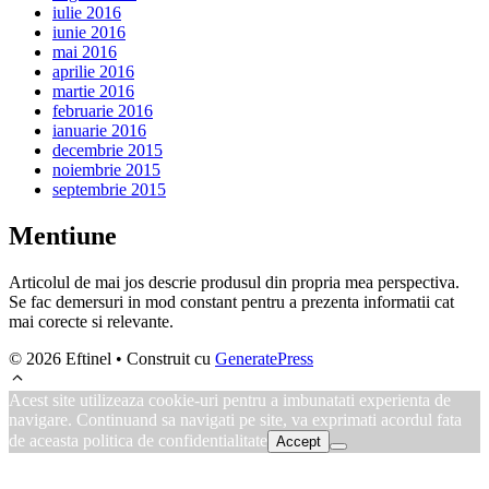
iulie 2016
iunie 2016
mai 2016
aprilie 2016
martie 2016
februarie 2016
ianuarie 2016
decembrie 2015
noiembrie 2015
septembrie 2015
Mentiune
Articolul de mai jos descrie produsul din propria mea perspectiva.
Se fac demersuri in mod constant pentru a prezenta informatii cat
mai corecte si relevante.
© 2026 Eftinel
• Construit cu
GeneratePress
Acest site utilizeaza cookie-uri pentru a imbunatati experienta de
navigare. Continuand sa navigati pe site, va exprimati acordul fata
de aceasta politica de confidentialitate
Accept