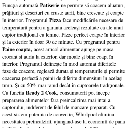
Patiserie
Funcţia automată
ne permite să coacem aluaturi,
prăjituri şi deserturi cu cruste aurii, bine crescute şi coapte
Pizza
în interior. Programul
face modificările necesare de
temperatură pentru a garanta aceleaşi rezultate ca ale unui
cuptor tradiţional cu lemne. Pizze perfect coapte în interior
şi la exterior în doar 30 de minute. Cu programul pentru
Paine coapta,
acest articol alimentar ajunge pe masa
crocant şi auriu la exterior, dar moale şi bine coapt în
interior. Programul defineşte în mod automat diferitele
faze de coacere, reglează durata şi temperaturile şi permite
coacerea perfectă a painii de diferite dimensiuni în acelaşi
timp. Şi cu 50% mai rapid decât în cuptoarele tradiţionale.
Ready 2 Cook
Cu functia
, consumatorii pot incepe
prepararea alimentelor fara preincalzirea mai intai a
cuptorului, indiferent de felul de mancare preparat. Cu
acest sistem puternic de convectie, Whirlpool elimina
necesitatea preincalzirii, ajungand-use la economii de pana