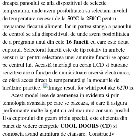
dreapta panoului se afla dispozitivul de selectie
temperatura, unde avem posibilitatea sa selectam nivelul
50°C
250°C
de temperatura necesar de la
la
pentru
prepararea fiecarui aliment. Iar in partea stanga a panoului
de control se afla dispozitivul, de unde avem posibilitatea
16 functii
de a programa unul din cele
cu care este dotat
cuptorul. Selectorul functii este de tip rotativ in ambele
sensuri iar pentru selectarea unei anumite functii se apasa
pe centrul lui. Această interfaţă cu ecran LCD si butoane
senzitive are o funcţie de numărătoare inversă electronica,
ce oferă acces direct la temperatură şi la modurile de
încălzire practice.
Acest model iese de asemenea in evidenta si prin
tehnologia avansata pe care se bazeaza, si care ii asigura
performante inalte la gatit cu cel mai mic consum posibil.
Usa cuptorului din geam triplu special, este eficienta din
COOL DOORS (CD)
punct de vedere energetic
si
compacta avand garnitura de etansare. Constructiv