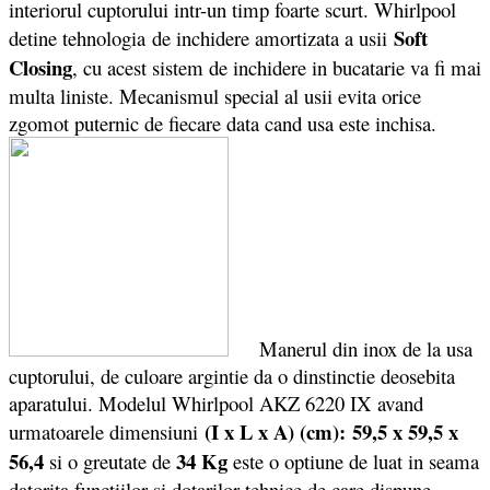
interiorul cuptorului intr-un timp foarte scurt. Whirlpool
Soft
detine tehnologia de inchidere amortizata a usii
Closing
, cu acest sistem de inchidere in bucatarie va fi mai
multa liniste. Mecanismul special al usii evita orice
zgomot puternic de fiecare data cand usa este inchisa.
Manerul din inox de la usa
cuptorului, de culoare argintie da o dinstinctie deosebita
aparatului. Modelul Whirlpool AKZ 6220 IX avand
(I x L x A) (cm): 59,5 x 59,5 x
urmatoarele dimensiuni
56,4
34 Kg
si o greutate de
este o optiune de luat in seama
datorita functiilor si dotarilor tehnice de care dispune.