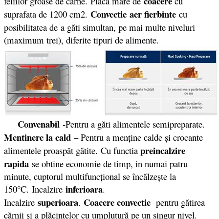
coacere
feliilor groase de carne. Placa mare de
cu
Convectie
aer fierbinte
suprafata de 1200 cm2.
cu
posibilitatea de
a găti simultan, pe mai multe niveluri
(maximum trei), diferite tipuri de alimente.
Convenabil
-Pentru a găti alimentele semipreparate.
Mentinere la cald
– Pentru a menţine calde şi crocante
preincalzire
alimentele proaspăt gătite. Cu functia
rapida
se obtine economie de timp, in numai patru
minute, cuptorul multifuncţional se încălzeşte la
inferioara
150°C. Incalzire
.
superioara
Coacere convectie
Incalzire
.
pentru gătirea
cărnii şi a plăcintelor cu umplutură pe un singur nivel.