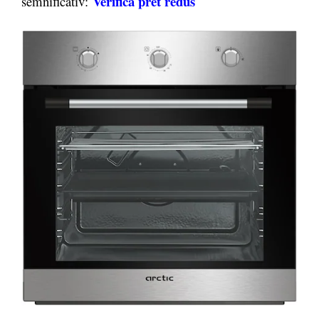
Verifica pret redus
semnificativ: