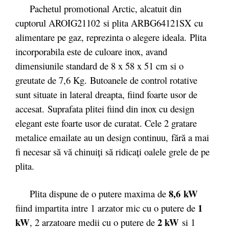
Pachetul promotional Arctic, alcatuit din
cuptorul AROIG21102 si plita ARBG64121SX cu
alimentare pe gaz, reprezinta o alegere ideala. Plita
incorporabila este de culoare inox, avand
dimensiunile standard de 8 x 58 x 51 cm si o
greutate de 7,6 Kg. Butoanele de control rotative
sunt situate in lateral dreapta, fiind foarte usor de
accesat. Suprafata plitei fiind din inox cu design
elegant este foarte usor de curatat. Cele 2 gratare
metalice emailate au un design continuu, fără a mai
fi necesar să vă chinuiţi să ridicaţi oalele grele de pe
plita.
8,6 kW
Plita dispune de o putere maxima de
1
fiind impartita intre 1 arzator mic cu o putere de
kW
2 kW
, 2 arzatoare medii cu o putere de
si 1