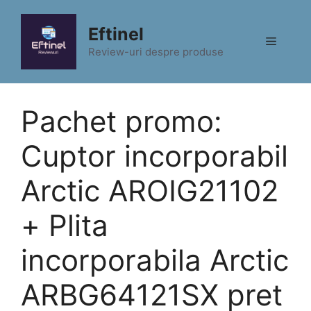
Sari
la
Eftinel
Meniu
conținut
Review-uri despre produse
Pachet promo:
Cuptor incorporabil
Arctic AROIG21102
+ Plita
incorporabila Arctic
ARBG64121SX pret