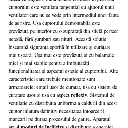
cuptorului este ventilata tangential cu ajutorul unui
ventilator care nu se vede prin intermediul unor fante
de aerisire. Uşa cuptorului demontabila este
prevăzută pe interior cu o suprafaţă din sticlă perfect
netedă, fără şuruburi sau nituri. Această soluţie
înseamnă siguranţă sporită în utilizare şi curăţare
mai uşoară. Uşa mai este prevăzută si cu balamale
mici şi mai stabile pentru a îmbunătăţi
funcţionalitatea şi aspectul estetic al cuptorului. Alte
caracteristici care trebuie mentionate sunt
urmatoarele: email usor de curatat, usa cu sistem de
reflexiv
curatare usor si usa cu aspect
. Sistemul de
ventilatie cu distributia uniforma a caldurii din acest
cuptor inlatura definitiv necesitatea intoarcerii
mancarii pe durata procesului de gatire. Aparatul
4 moduri de încălzire
are
si distributie a energiei