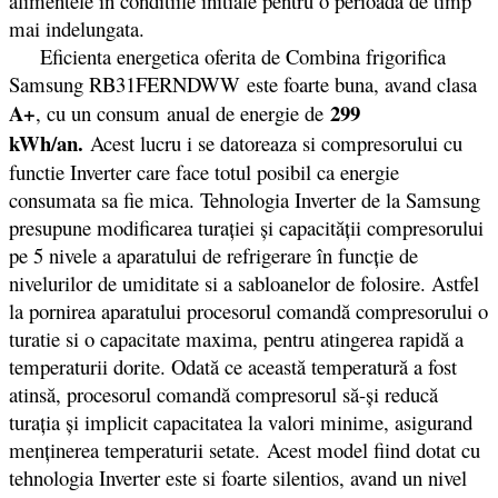
alimentele in conditiile initiale pentru o perioada de timp
mai indelungata.
Eficienta energetica oferita de Combina frigorifica
Samsung RB31FERNDWW este foarte buna, avand clasa
A+
299
, cu un consum anual de energie de
kWh/an.
Acest lucru i se datoreaza si compresorului cu
functie Inverter care face totul posibil ca energie
consumata sa fie mica. Tehnologia Inverter de la Samsung
presupune modificarea turației și capacității compresorului
pe 5 nivele a aparatului de refrigerare în funcție de
nivelurilor de umiditate si a sabloanelor de folosire. Astfel
la pornirea aparatului procesorul comandă compresorului o
turatie si o capacitate maxima, pentru atingerea rapidă a
temperaturii dorite. Odată ce această temperatură a fost
atinsă, procesorul comandă compresorul să-și reducă
turația și implicit capacitatea la valori minime, asigurand
menținerea temperaturii setate. Acest model fiind dotat cu
tehnologia Inverter este si foarte silentios, avand un nivel