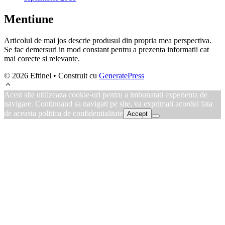
Mentiune
Articolul de mai jos descrie produsul din propria mea perspectiva.
Se fac demersuri in mod constant pentru a prezenta informatii cat
mai corecte si relevante.
© 2026 Eftinel
• Construit cu
GeneratePress
Acest site utilizeaza cookie-uri pentru a imbunatati experienta de
navigare. Continuand sa navigati pe site, va exprimati acordul fata
de aceasta politica de confidentialitate
Accept