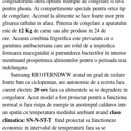
congelatorului ofera optiuni multiple de congelare si tava
pentru gheata. Ai compartimente speciale pentru orice tip
de congelare. Accesul la alimente se face foarte usor prin
glisarea raftului in afara. Puterea de congelare a aparatului
12 Kg
este de
de carne sau alte produse in 24 de
ore. Aceasta combina frigorifica este prevazuta cu o
garnitura antibacteriana care are rolul de a impiedica
formarea mucegaiului si patrunderea bacteriilor in interior
mentinand prospetimea alimentelor pentru o perioada mai
indelungata.
Samsung RB31FERNDWW avand un grad de izolare
foarte bun cu ciclopentan, are autonomie de a rezista fara
20 ore
curent electric
fara ca alimentele sa se degradeze in
congelator. Acest model a fost proiectat pentru a functiona
normal si fara risipa de energie in anotimpul calduros intr-
clasa
un spatiu cu temperatura mediului ambiant avand
climatica: SN-N-ST-T
fiind proiectat sa functioneze
economic in intervalul de temperaturii fara sa se