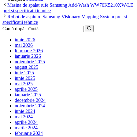
Masina de spalat rufe Samsung Add-Wash WW70K5210XW/LE
pret si specificatii tehnice
Robot de aspirare Samsung Visionary Mapping System pret si
specificatii tehnice
Caută după:
iunie 2026
mai 2026
februarie 2026
ianuarie 2026
noiembrie 2025
august 2025
iulie 2025
iunie 2025
mai 2025
aprilie 2025
ianuarie 2025
decembrie 2024
noiembrie 2024
iunie 2024
mai 2024
aprilie 2024
martie 2024
februarie 2024