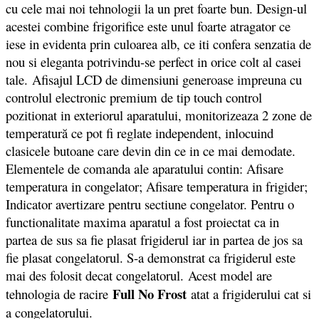
cu cele mai noi tehnologii la un pret foarte bun. Design-ul
acestei combine frigorifice este unul foarte atragator ce
iese in evidenta prin culoarea alb, ce iti confera senzatia de
nou si eleganta potrivindu-se perfect in orice colt al casei
tale. Afisajul LCD de dimensiuni generoase impreuna cu
controlul electronic premium de tip touch control
pozitionat in exteriorul aparatului, monitorizeaza 2 zone de
temperatură ce pot fi reglate independent, inlocuind
clasicele butoane care devin din ce in ce mai demodate.
Elementele de comanda ale aparatului contin: Afisare
temperatura in congelator; Afisare temperatura in frigider;
Indicator avertizare pentru sectiune congelator. Pentru o
functionalitate maxima aparatul a fost proiectat ca in
partea de sus sa fie plasat frigiderul iar in partea de jos sa
fie plasat congelatorul. S-a demonstrat ca frigiderul este
mai des folosit decat congelatorul. Acest model are
Full No Frost
tehnologia de racire
atat a frigiderului cat si
a congelatorului.