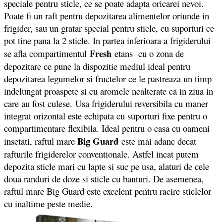
speciale pentru sticle, ce se poate adapta oricarei nevoi.
Poate fi un raft pentru depozitarea alimentelor oriunde in
frigider, sau un gratar special pentru sticle, cu suporturi ce
pot tine pana la 2 sticle. In partea inferioara a frigiderului
Fresh
se afla compartimentul
etans cu o zona de
depozitare ce pune la dispozitie mediul ideal pentru
depozitarea legumelor si fructelor ce le pastreaza un timp
indelungat proaspete si cu aromele nealterate ca in ziua in
care au fost culese. Usa frigiderului reversibila cu maner
integrat orizontal este echipata cu suporturi fixe pentru o
compartimentare flexibila. Ideal pentru o casa cu oameni
Big Guard
insetati, raftul mare
este mai adanc decat
rafturile frigiderelor conventionale. Astfel incat putem
depozita sticle mari cu lapte si suc pe usa, alaturi de cele
doua randuri de doze si sticle cu bauturi. De asemenea,
raftul mare Big Guard este excelent pentru racire sticlelor
cu inaltime peste medie.