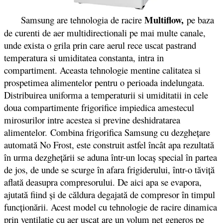
Multiflow
,
Samsung are tehnologia de racire
pe baza
de curenti de aer multidirectionali pe mai multe canale,
unde exista o grila prin care aerul rece uscat pastrand
temperatura si umiditatea constanta, intra in
compartiment. Aceasta tehnologie mentine calitatea si
prospetimea alimentelor pentru o perioada indelungata.
Distribuirea uniforma a temperaturii si umiditatii in cele
doua compartimente frigorifice impiedica amestecul
mirosurilor intre acestea si previne deshidratarea
alimentelor. Combina frigorifica Samsung cu dezgheţare
automată No Frost, este construit astfel încât apa rezultată
în urma dezgheţării se aduna într-un locaş special în partea
de jos, de unde se scurge în afara frigiderului, într-o tăviţă
aflată deasupra compresorului. De aici apa se evapora,
ajutată fiind şi de căldura degajată de compresor în timpul
funcţionării. Acest model cu tehnologie de racire dinamica
prin ventilatie cu aer uscat are un volum net generos pe