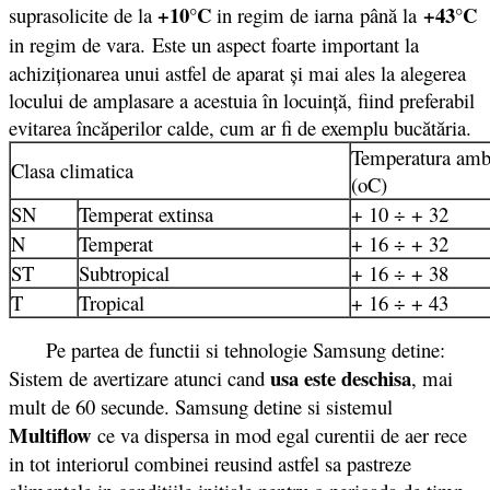
+10°C
+43°C
suprasolicite de la
in regim de iarna
până la
in regim de vara.
Este un aspect foarte important la
achiziţionarea unui astfel de aparat şi mai ales la alegerea
locului de amplasare a acestuia în locuinţă, fiind preferabil
evitarea încăperilor calde, cum ar fi de exemplu bucătăria.
Temperatura amb
Clasa climatica
(oC)
SN
Temperat extinsa
+ 10 ÷ + 32
N
Temperat
+ 16 ÷ + 32
ST
Subtropical
+ 16 ÷ + 38
T
Tropical
+ 16 ÷ + 43
Pe partea de functii si tehnologie Samsung detine:
usa este deschisa
Sistem de avertizare atunci cand
, mai
mult de 60 secunde. Samsung detine si sistemul
Multiflow
ce va dispersa in mod egal curentii de aer rece
in tot interiorul combinei reusind astfel sa pastreze