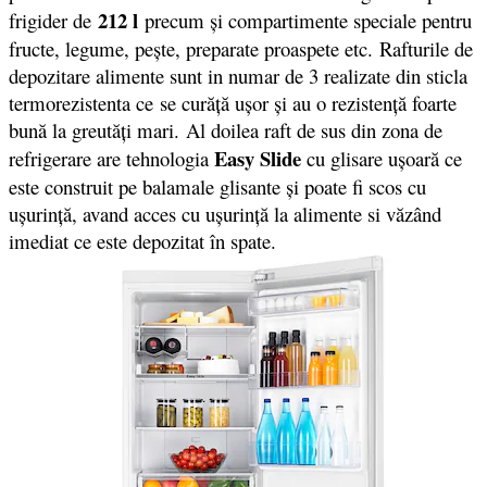
212 l
frigider de
precum și compartimente speciale pentru
fructe, legume, pește, preparate proaspete etc. Rafturile de
depozitare alimente sunt in numar de 3 realizate din sticla
termorezistenta ce se curăță ușor și au o rezistență foarte
bună la greutăți mari. Al doilea raft de sus din zona de
Easy Slide
refrigerare are tehnologia
cu glisare uşoară ce
este construit pe balamale glisante şi poate fi scos cu
uşurinţă, avand acces cu uşurinţă la alimente si văzând
imediat ce este depozitat în spate.