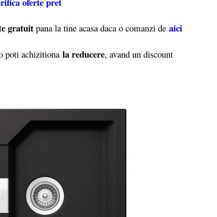
rifica oferte pret
te gratuit
aici
pana la tine acasa daca o comanzi de
la reducere
 poti achizitiona
, avand un discount