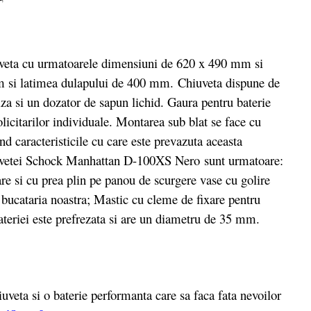
veta cu urmatoarele dimensiuni de 620 x 490 mm si
m si latimea dulapului de 400 mm. Chiuveta dispune de
riza si un dozator de sapun lichid. Gaura pentru baterie
olicitarilor individuale. Montarea sub blat se face cu
d caracteristicile cu care este prevazuta aceasta
uvetei Schock Manhattan D-100XS Nero sunt urmatoare:
are si cu prea plin pe panou de scurgere vase cu golire
bucataria noastra; Mastic cu cleme de fixare pentru
ateriei este prefrezata si are un diametru de 35 mm.
veta si o baterie performanta care sa faca fata nevoilor