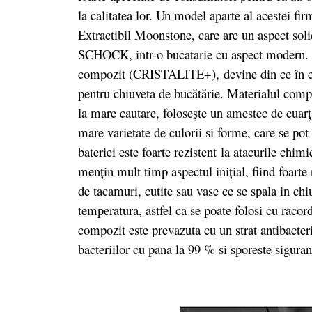
la calitatea lor. Un model aparte al acestei 
Extractibil Moonstone, care are un aspect sol
SCHOCK, intr-o bucatarie cu aspect modern. 
compozit (CRISTALITE+),
devine din ce în c
pentru chiuveta de bucătărie. Materialul compoz
la mare cautare, folosește un amestec de cuarț
mare varietate de culorii si forme, care se pot
bateriei este foarte rezistent la atacurile chim
mențin mult timp aspectul inițial, fiind foarte 
de tacamuri, cutite sau vase ce se spala in chi
temperatura, astfel ca se poate folosi cu racord
compozit este prevazuta cu un strat antibacter
bacteriilor cu pana la 99 % si sporeste sigurant