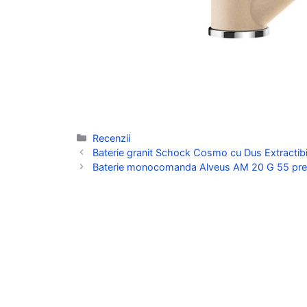
Categorii
Recenzii
Baterie granit Schock Cosmo cu Dus Extractibil
Baterie monocomanda Alveus AM 20 G 55 pret s