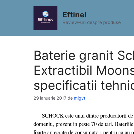
Sari
la
Eftinel
conținut
Review-uri despre produse
Baterie granit 
Extractibil Moons
specificatii tehni
29 ianuarie 2017
de
migyt
SCHOCK este unul dintre producatorii de top
domeniu, prezent in peste 70 de tari. Baterii
foarte apreciate de consumatori pentru ca au o 