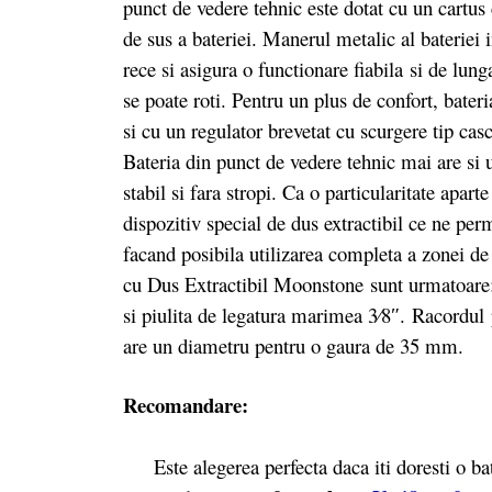
punct de vedere tehnic este dotat cu un c
artus
de sus a bateriei. Manerul metalic al bateriei 
rece si asigura o functionare fiabila si de lu
se poate roti. Pentru un plus de confort, bater
si cu un regulator brevetat cu scurgere tip cas
Bateria din punct de vedere tehnic mai are si u
stabil si fara stropi. Ca o particularitate apar
dispozitiv special de dus extractibil ce ne per
facand posibila utilizarea completa a zonei de
cu Dus Extractibil Moonstone sunt urmatoare:
si piulita de legatura marimea 3⁄8″. Racordul 
are un diametru pentru o gaura de 35 mm.
Recomandare:
Este alegerea perfecta daca iti doresti o bate