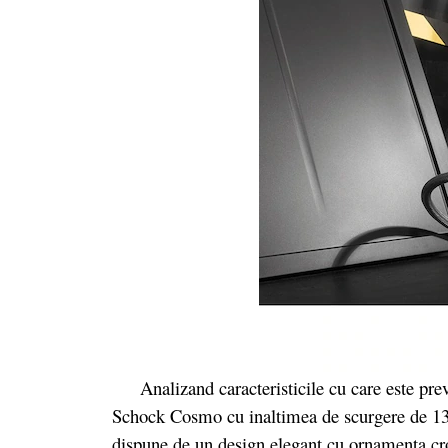
Analizand caracteristicile cu care este preva
Schock Cosmo cu inaltimea de scurgere de 13
dispune de un design elegant cu ornamenta cr