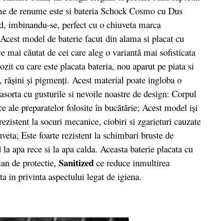
firme de renume este si bateria Schock Cosmo cu Dus
id, imbinandu-se, perfect cu o chiuveta marca
Acest model de baterie facut
din alama si placat cu
e mai căutat de cei care aleg o variantă mai sofisticata
it cu care este placata bateria, nou aparut pe piata si
, rășini și pigmenți. Acest material poate ingloba o
 asorta cu gusturile si nevoile noastre de design: Corpul
ice ale preparatelor folosite în bucătărie; Acest model iși
rezistent la socuri mecanice, ciobiri si zgarieturi cauzate
uveta; Este foarte rezistent la schimbari bruste de
 la apa rece si la apa calda. Aceasta baterie placata cu
Sanitized
ian de protectie,
ce reduce inmultirea
a in privinta aspectului legat de igiena.