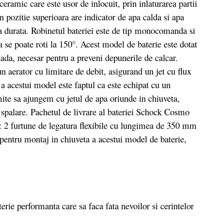
 ceramic care este usor de inlocuit, prin inlaturarea partii
in pozitie superioara are indicator de apa calda si apa
nga durata. Robinetul bateriei este de tip monocomanda si
ia se poate roti la 150°. Acest model de baterie este dotat
cada, necesar pentru a preveni depunerile de calcar.
n aerator cu limitare de debit, asigurand un jet cu flux
te a acestui model este faptul ca este echipat cu un
mite sa ajungem cu jetul de apa oriunde in chiuveta,
 spalare. Pachetul de livrare al bateriei Schock Cosmo
 2 furtune de legatura flexibile cu lungimea de 350 mm
pentru montaj in chiuveta a acestui model de baterie,
rie performanta care sa faca fata nevoilor si cerintelor