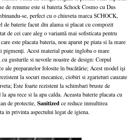
firme de renume este si bateria Schock Cosmo cu Dus
 imbinandu-se, perfect cu o chiuveta marca SCHOCK,
l de baterie facut
din alama si placat cu compozit
at de cei care aleg o variantă mai sofisticata pentru
care este placata bateria, nou aparut pe piata si la mare
 și pigmenți. Acest material poate ingloba o mare
a cu gusturile si nevoile noastre de design: Corpul
ice ale preparatelor folosite în bucătărie; Acest model iși
rezistent la socuri mecanice, ciobiri si zgarieturi cauzate
uveta; Este foarte rezistent la schimbari bruste de
 la apa rece si la apa calda. Aceasta baterie placata cu
Sanitized
ian de protectie,
ce reduce inmultirea
a in privinta aspectului legat de igiena.