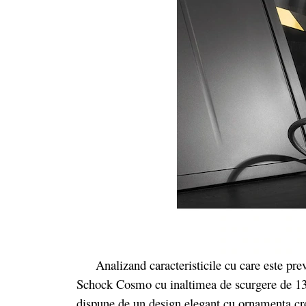
Analizand caracteristicile cu care este preva
Schock Cosmo cu inaltimea de scurgere de 13
dispune de un design elegant cu ornamenta cr