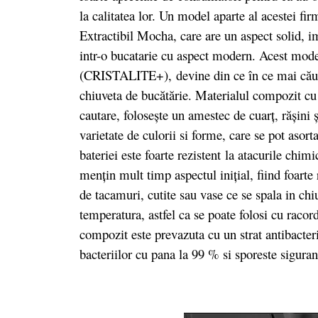
la calitatea lor. Un model aparte al acestei 
Extractibil Mocha, care are un aspect solid,
intr-o bucatarie cu aspect modern. Acest mode
(CRISTALITE+),
devine din ce în ce mai căut
chiuveta de bucătărie. Materialul compozit cu 
cautare, folosește un amestec de cuarț, rășini
varietate de culorii si forme, care se pot asort
bateriei este foarte rezistent la atacurile chim
mențin mult timp aspectul inițial, fiind foarte 
de tacamuri, cutite sau vase ce se spala in chi
temperatura, astfel ca se poate folosi cu racord
compozit este prevazuta cu un strat antibacter
bacteriilor cu pana la 99 % si sporeste sigurant