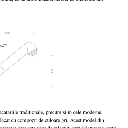
atariile traditionale, precum si in cele moderne.
placat cu compozit de culoare gri. Acest model din
 ceramic care este usor de inlocuit, prin inlaturarea partii