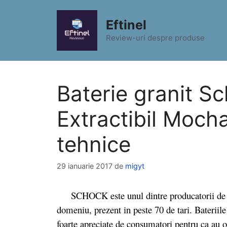
Sari
la
Eftinel
conținut
Review-uri despre produse
Baterie granit 
Extractibil Mocha 
tehnice
29 ianuarie 2017
de
migyt
SCHOCK este unul dintre producatorii de top
domeniu, prezent in peste 70 de tari. Baterii
foarte apreciate de consumatori pentru ca au o 