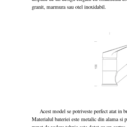
granit, marmura sau otel inoxidabil.
Acest model se potriveste perfect atat in buc
Materialul bateriei este
metalic din alama si 
punct de vedere tehnic este dotat cu un c
artus