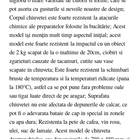
pot asorta cu gusturile si nevoile noastre de design;
Corpul chiuvetei este foarte rezistent la atacurile
chimice ale preparatelor folosite în bucătărie; Acest
model iși mențin mult timp aspectul inițial; acest
model este foarte rezistent la impactul cu un obiect
de 2 kg scapat de la o inaltime de 20cm, ciobiri si
zgarieturi cauzate de tacamuri, cutite sau vase
scapate in chiuveta; Este foarte rezistent la schimbari
bruste de temperatura si la temperaturi ridicate (pana
la 180°C), astfel ca se pot pune fara probleme oale
sau tigai luate direct de pe aragaz; Suprafata
chiuvetei nu este afectata de depunerile de calcar, ce
pot fi o adevarata bataie de cap in special in zonele
cu apa dura; Rezistenta la pete de cafea, vin rosu,
ulei, suc de lamaie. Acest model de chiuveta
dreptunghiular, are dimensiunile de 780 x 480 mm si