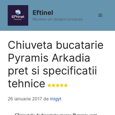
Sari
la
Eftinel
Meniu
conținut
Review-uri despre produse
Chiuveta bucatarie
Pyramis Arkadia
pret si specificatii
tehnice
26 ianuarie 2017
de
migyt
Chiuvetele de bucatarie marca Pyramis sunt