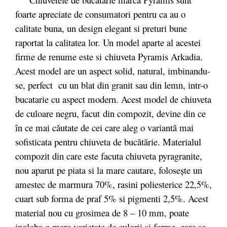
foarte apreciate de consumatori pentru ca au o
calitate buna, un design elegant si preturi bune
raportat la calitatea lor. Un model aparte al acestei
firme de renume este si chiuveta Pyramis Arkadia.
Acest model are un aspect solid, natural, imbinandu-
se, perfect cu un blat din granit sau din lemn, intr-o
bucatarie cu aspect modern. Acest model de chiuveta
de culoare negru, facut
din compozit,
devine din ce
în ce mai căutate de cei care aleg o variantă mai
sofisticata pentru chiuveta de bucătărie. Materialul
compozit din care este facuta chiuveta pyragranite,
nou aparut pe piata si la mare cautare, folosește un
amestec de marmura 70%, rasini poliesterice 22,5%,
cuart sub forma de praf 5% si pigmenti 2,5%. Acest
material nou cu grosimea de 8 – 10 mm, poate
ingloba o mare varietate de culorii si forme, care se