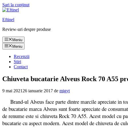
Sari la conținut
Eftinel
Review-uri despre produse
Meniu
Meniu
Recenzii
Stiri
Contact
Chiuveta bucatarie Alveus Rock 70 A55 pret 
9 mai 2021
26 ianuarie 2017
de
migyt
Brand-ul Alveus face parte dintre marcile apreciate in toat
de bucatarie marca Alveus sunt foarte apreciate de consumator
de renume este si chiuveta Rock 70 A55. Acest model cu panou
bucatarie cu aspect modern. Acest model de chiuveta de cul