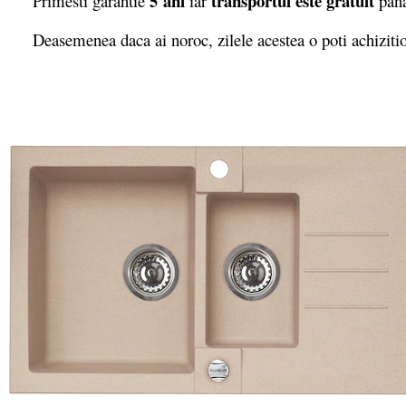
5 ani
transportul este gratuit
Primesti garantie
iar
pana
Deasemenea daca ai noroc, zilele acestea o poti achizit