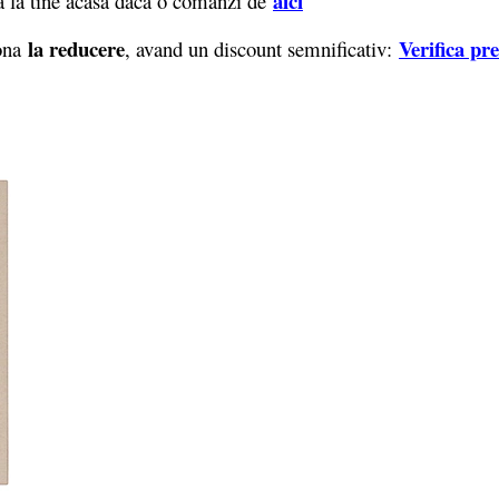
aici
 la tine acasa daca o comanzi de
la reducere
Verifica pr
iona
, avand un discount semnificativ: