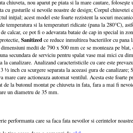
ta chiuveta, nou aparut pe piata si la mare cautare, folosește
ta cu gusturile si nevoile noastre de design; Corpul chiuvetei e
ul inițial; acest model este foarte rezistent la socuri mecanice
 de temperatura si la temperaturi ridicate (pana la 280°C), astf
 de calcar, ce pot fi o adevarata bataie de cap in special in z
Sanitized
 protectie,
ce reduce inmultirea bacteriilor cu pana l
e dimensiuni medii de 790 x 500 mm ce se monteaza pe blat, 
na secundara de serviciu pentru spalat vase mai mici cu d
a la canalizare. Analizand caracteristicile cu care este prevazu
 ½ inch cu scurgere separata la aceeasi gura de canalizare; S
a mare care actioneaza automat ventilul. Acesta este foarte pr
mat de la butonul montat pe chiuveta in fata, fara a mai fi ne
i, are un diametru de 35 mm.
ie performanta care sa faca fata nevoilor si cerintelor noastr