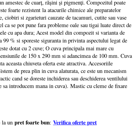
 un amestec de cuarț, rășini și pigmenți. Compozitul poate
ste foarte rezistent la atacurile chimice ale preparatelor
, ciobiri si zgarieturi cauzate de tacamuri, cutite sau vase
el ca se pot pune fara probleme oale sau tigai luate direct de
onele cu apa dura; Acest model din compozit si varianta de
a 99 % si sporeste siguranta in privinta aspectului legat de
este dotat cu 2 cuve; O cuva principala mai mare cu
imensiunile de 150 x 290 mm si adancimea de 100 mm. Cuva
ta aceasta chiuveta oferta este atractiva.
Accesoriile
istem de prea plin in cuva alaturata, ce este un mecanism
actic cand se doreste inchiderea sau deschiderea ventilului
voie sa introducem mana in cuva). Mastic cu cleme de fixare
pret foarte bun
Verifica oferte pret
e la un
: