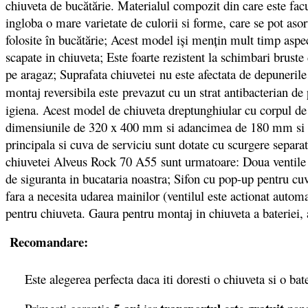
chiuveta de bucătărie. Materialul compozit din care este facu
ingloba o mare varietate de culorii si forme, care se pot asor
folosite în bucătărie; Acest model iși mențin mult timp aspect
scapate in chiuveta; Este foarte rezistent la schimbari bruste
pe aragaz; Suprafata chiuvetei nu este afectata de depunerile
montaj reversibila este prevazut cu un strat antibacterian de
igiena. Acest model de chiuveta dreptunghiular cu corpul d
dimensiunile de 320 x 400 mm si adancimea de 180 mm si u
principala si cuva de serviciu sunt dotate cu scurgere separat
chiuvetei Alveus Rock 70 A55 sunt urmatoare: Doua ventile 3
de siguranta in bucataria noastra; Sifon cu pop-up pentru cuv
fara a necesita udarea mainilor (ventilul este actionat auto
pentru chiuveta. Gaura pentru montaj in chiuveta a baterie
Recomandare:
Este alegerea perfecta daca iti doresti o chiuveta si o bater