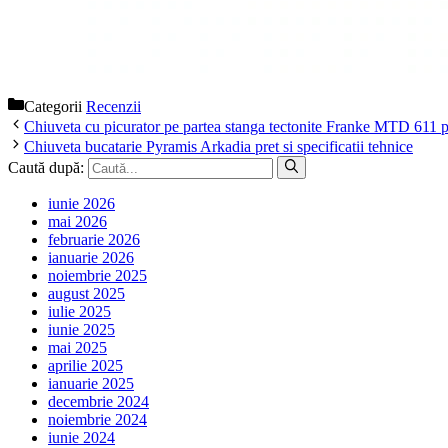
Categorii
Recenzii
Chiuveta cu picurator pe partea stanga tectonite Franke MTD 611 pre
Chiuveta bucatarie Pyramis Arkadia pret si specificatii tehnice
Caută după:
iunie 2026
mai 2026
februarie 2026
ianuarie 2026
noiembrie 2025
august 2025
iulie 2025
iunie 2025
mai 2025
aprilie 2025
ianuarie 2025
decembrie 2024
noiembrie 2024
iunie 2024