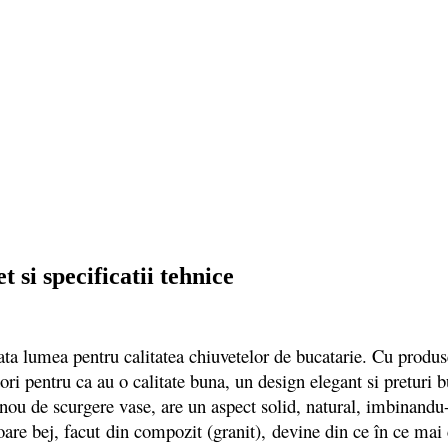
si specificatii tehnice
a lumea pentru calitatea chiuvetelor de bucatarie. Cu produse
i pentru ca au o calitate buna, un design elegant si preturi bu
 de scurgere vase, are un aspect solid, natural, imbinandu-se
oare bej, facut
din compozit (granit),
devine din ce în ce mai c