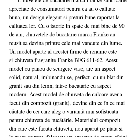
apreciate de consumatori pentru ca au o calitate
buna, un design elegant si preturi bune raportat la
calitatea lor. Cu o istorie in spate de mai bine de 90
de ani, chiuvetele de bucatarie marca Franke au
reusit sa devina printre cele mai vandute din lume.
Un model aparte al acestei firme de renume este
si chiuveta fragranite Franke BFG 611-62. Acest
model cu panou de scurgere vase, are un aspect
solid, natural, imbinandu-se, perfect cu un blat din
granit sau din lemn, intr-o bucatarie cu aspect
modern. Acest model de chiuveta de culoare avena,
facut
din compozit (granit),
devine din ce în ce mai
căutate de cei care aleg o variantă mai sofisticata
pentru chiuveta de bucătărie. Materialul compozit
din care este facuta chiuveta, nou aparut pe piata si
la mare cautare, folosește un amestec de cuarț, rășini