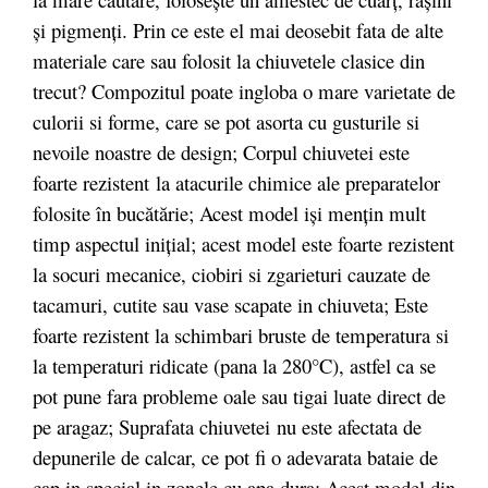
și pigmenți. Prin ce este el mai deosebit fata de alte
materiale care sau folosit la chiuvetele clasice din
trecut? Compozitul poate ingloba o mare varietate de
culorii si forme, care se pot asorta cu gusturile si
nevoile noastre de design; Corpul chiuvetei este
foarte rezistent la atacurile chimice ale preparatelor
folosite în bucătărie; Acest model iși mențin mult
timp aspectul inițial; acest model este foarte rezistent
la socuri mecanice, ciobiri si zgarieturi cauzate de
tacamuri, cutite sau vase scapate in chiuveta; Este
foarte rezistent la schimbari bruste de temperatura si
la temperaturi ridicate (pana la 280°C), astfel ca se
pot pune fara probleme oale sau tigai luate direct de
pe aragaz; Suprafata chiuvetei nu este afectata de
depunerile de calcar, ce pot fi o adevarata bataie de
cap in special in zonele cu apa dura; Acest model din