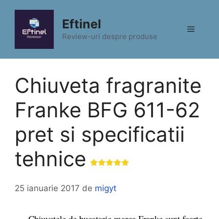
Sari
la
Eftinel
Meniu
conținut
Review-uri despre produse
Chiuveta fragranite
Franke BFG 611-62
pret si specificatii
tehnice
25 ianuarie 2017
de
migyt
Chiuvetele de bucatarie marca Franke sunt foarte