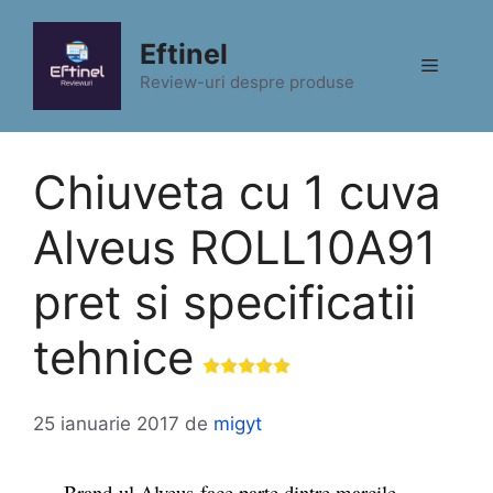
Sari
la
Eftinel
Meniu
conținut
Review-uri despre produse
Chiuveta cu 1 cuva
Alveus ROLL10A91
pret si specificatii
tehnice
25 ianuarie 2017
de
migyt
Brand-ul Alveus face parte dintre marcile