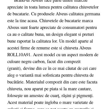
apreciate in toata lumea pentru calitatea chiuvetelor
de bucatarie. Cu produsele Alveus calitatea germana
este la tine acasa. Chiuvetele de bucatarie marca
Alveus sunt foarte apreciate de consumatori pentru
ca au o calitate buna, un design elegant si preturi
bune raportat la calitatea lor. Un model aparte al
acestei firme de renume este si chiuveta Alveus
ROLL10A91. Acest model cu un aspect modern de
culoare negru carbon, facut
din compozit
(granit),
devine din ce în ce mai căutat de cei care
aleg o variantă mai sofisticata pentru chiuveta de
bucătărie. Materialul compozit din care este facuta
chiuveta, nou aparut pe piata si la mare cautare,
folosește un amestec de cuarț, rășini și pigmenți.
Acest material poate ingloba o mare varietate de
culorii si forme, care se pot asorta cu gusturile si