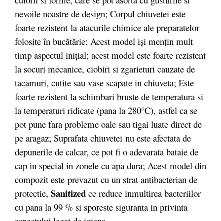
nevoile noastre de design; Corpul chiuvetei este
foarte rezistent la atacurile chimice ale preparatelor
folosite în bucătărie; Acest model iși mențin mult
timp aspectul inițial; acest model este foarte rezistent
la socuri mecanice, ciobiri si zgarieturi cauzate de
tacamuri, cutite sau vase scapate in chiuveta; Este
foarte rezistent la schimbari bruste de temperatura si
la temperaturi ridicate (pana la 280°C), astfel ca se
pot pune fara probleme oale sau tigai luate direct de
pe aragaz; Suprafata chiuvetei nu este afectata de
depunerile de calcar, ce pot fi o adevarata bataie de
cap in special in zonele cu apa dura; Acest model din
compozit este prevazut cu un strat antibacterian de
Sanitized
protectie,
ce reduce inmultirea bacteriilor
cu pana la 99 % si sporeste siguranta in privinta
aspectului legat de igiena.