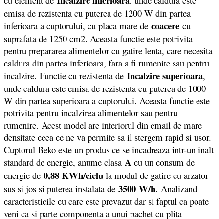
Incalzire inferioara
cu element de
, unde caldura este
emisa de rezistenta cu puterea de 1200 W din partea
coacere
inferioara a cuptorului, cu placa mare de
cu
suprafata de 1250 cm2. Aceasta functie este potrivita
pentru prepararea alimentelor cu gatire lenta, care necesita
caldura din partea inferioara, fara a fi rumenite sau pentru
Incalzire superioara
incalzire. Functie cu rezistenta de
,
unde caldura este emisa de rezistenta cu puterea de 1000
W din partea superioara a cuptorului. Aceasta functie este
potrivita pentru incalzirea alimentelor sau pentru
rumenire. Acest model are interiorul din email de mare
densitate ceea ce ne va permite sa il stergem rapid si usor.
Cuptorul Beko este un produs ce se incadreaza intr-un inalt
A
standard de energie, anume clasa
cu un consum de
0,88 KWh/ciclu
energie de
la modul de gatire cu arzator
3500
W/h
sus si jos si puterea instalata de
. Analizand
caracteristicile cu care este prevazut dar si faptul ca poate
veni ca si parte componenta a unui pachet cu plita