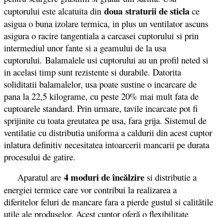
doua
straturii de sticla
cuptorului este alcatuita din
ce
asigua o buna izolare termica, in plus un ventilator ascuns
asigura o racire tangentiala a carcasei cuptorului si prin
intermediul unor fante si a geamului de la usa
cuptorului. Balamalele usi cuptorului au un profil neted si
in acelasi timp sunt rezistente si durabile. Datorita
soliditatii balamalelor, usa poate sustine o incarcare de
pana la 22,5 kilograme, cu peste 20% mai mult fata de
cuptoarele standard. Prin urmare, tavile incarcate pot fi
sprijinite cu toata greutatea pe usa, fara grija. Sistemul de
ventilatie cu distributia uniforma a caldurii din acest cuptor
inlatura definitiv necesitatea intoarcerii mancarii pe durata
procesului de gatire.
4 moduri de încălzire
Aparatul are
si distributie a
energiei termice care vor contribui la realizarea a
diferitelor feluri de mancare fara a pierde gustul si calitătile
utile ale produselor. Acest cuptor oferă o flexibilitate