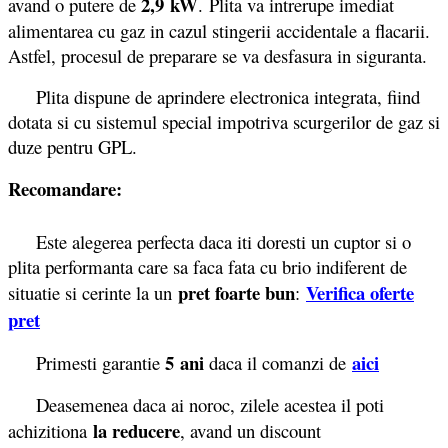
2,9 kW
avand o putere de
. Plita va intrerupe imediat
alimentarea cu gaz in cazul stingerii accidentale a flacarii.
Astfel, procesul de preparare se va desfasura in siguranta.
Plita dispune de aprindere electronica integrata, fiind
dotata si cu sistemul special impotriva scurgerilor de gaz si
duze pentru GPL.
Recomandare:
Este alegerea perfecta daca iti doresti un cuptor si o
plita performanta care sa faca fata cu brio indiferent de
pret foarte bun
Verifica oferte
situatie si cerinte la un
:
pret
5 ani
aici
Primesti garantie
daca il comanzi de
Deasemenea daca ai noroc, zilele acestea il poti
la reducere
achizitiona
, avand un discount