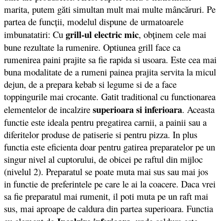
marita, putem găti simultan mult mai multe mâncăruri. Pe
partea de funcții, modelul dispune de urmatoarele
grill-ul electric mic
imbunatatiri: Cu
, obţinem cele mai
bune rezultate la rumenire. Optiunea grill face ca
rumenirea paini prajite sa fie rapida si usoara. Este cea mai
buna modalitate de a rumeni painea prajita servita la micul
dejun, de a prepara kebab si legume si de a face
toppingurile mai crocante. Gatit traditional cu functionarea
superioara si inferioara
elementelor de incalzire
. Aceasta
functie este ideala pentru pregatirea carnii, a painii sau a
diferitelor produse de patiserie si pentru pizza. In plus
functia este eficienta doar pentru gatirea preparatelor pe un
singur nivel al cuptorului, de obicei pe raftul din mijloc
(nivelul 2). Preparatul se poate muta mai sus sau mai jos
in functie de preferintele pe care le ai la coacere. Daca vrei
sa fie preparatul mai rumenit, il poti muta pe un raft mai
sus, mai aproape de caldura din partea superioara. Functia