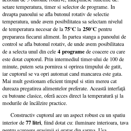
setare temperatura, timer si selector de programe. In
dreapta panoului se afla butonul rotativ de selectie
temperatura, unde avem posibilitatea sa selectam nivelul
75°C
250°C
de temperatura necesar de la
la
pentru
prepararea fiecarui aliment. In partea stanga a panoului de
control se afla butonul rotativ, de unde avem posibilitatea
4 programe
de a selecta unul din cele
de coacere cu care
este dotat cuptorul. Prin intermediul timer-ului de 100 de
minute, putem seta pornirea si oprirea timpului de gatit,
iar cuptorul se va opri automat cand mancarea este gata.
Mai mult gestionam eficient timpul si stim mereu cat
dureaza pregatirea alimentelor preferate. Această interfaţă
cu butoane clasice, oferă acces direct la temperatură şi la
modurile de încălzire practice.
Constructiv cuptorul are un aspect robust cu un spatiu
77 litri
interior de
, fiind dotat cu: iluminare interioara, tava
pentru scurgere grasimii si gratar din sarma. Usa