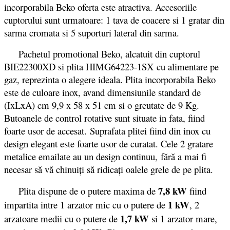
incorporabila Beko oferta este atractiva. Accesoriile
cuptorului sunt urmatoare: 1 tava de coacere si 1 gratar din
sarma cromata si 5 suporturi lateral din sarma.
Pachetul promotional Beko, alcatuit din cuptorul
BIE22300XD si plita HIMG64223-1SX cu alimentare pe
gaz, reprezinta o alegere ideala. Plita incorporabila Beko
este de culoare inox, avand dimensiunile standard de
(IxLxA) cm 9,9 x 58 x 51 cm si o greutate de 9 Kg.
Butoanele de control rotative sunt situate in fata, fiind
foarte usor de accesat. Suprafata plitei fiind din inox cu
design elegant este foarte usor de curatat. Cele 2 gratare
metalice emailate au un design continuu, fără a mai fi
necesar să vă chinuiţi să ridicaţi oalele grele de pe plita.
7,8 kW
Plita dispune de o putere maxima de
fiind
1 kW
impartita intre 1 arzator mic cu o putere de
, 2
1,7 kW
arzatoare medii cu o putere de
si 1 arzator mare,