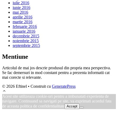
iulie 2016
iunie 2016
mai 2016
aprilie 2016
martie 2016
februarie 2016
ianuarie 2016
decembrie 2015
noiembrie 2015
septembrie 2015
Mentiune
Articolul de mai jos descrie produsul din propria mea perspectiva.
Se fac demersuri in mod constant pentru a prezenta informatii cat
mai corecte si relevante.
© 2026 Eftinel
• Construit cu
GeneratePress
Acest site utilizeaza cookie-uri pentru a imbunatati experienta de
navigare. Continuand sa navigati pe site, va exprimati acordul fata
de aceasta politica de confidentialitate
Accept