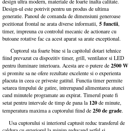
design ultra modern, materiale de foarte inalta calitate.
Design-ul este potrivit pentru un produs de ultima
generatie. Panoul de comanda de dimensiuni generoase
5 functii
pozitionat frontal ne arata diverse informatii,
,
timer, impreuna cu controlul mecanic de actionare cu
butoane rotative fac ca acest aparat sa arate exceptional.
Cuptorul sta foarte bine si la capitolul dotari tehnice
fiind prevazut cu dispozitiv timer, grill, ventilator si LED
2500 W
pentru iluminare interioara. Acesta are o putere de
si promite sa ne ofere rezultate excelente si o experienta
placuta in ceea ce priveste gatitul. Functia timer permite
setarea timpului de gatire, intrerupand alimentarea atunci
cand minutele programate au expirat. Timerul poate fi
120
setat pentru intervale de timp de pana la
de minute,
250 de grade
temperatura maxima a cuptorului fiind de
.
Usa cuptorului si interiorul captusit reduc transferul de
caldura cu exteriorul la minim reducand astfel si