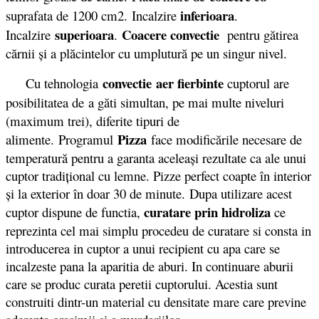
inferioara
suprafata de 1200 cm2. Incalzire
.
superioara
Coacere convectie
Incalzire
.
pentru gătirea
cărnii şi a plăcintelor cu umplutură pe un singur nivel.
convectie
aer fierbinte
Cu tehnologia
cuptorul are
posibilitatea de
a găti simultan, pe mai multe niveluri
(maximum trei), diferite tipuri de
Pizza
alimente.
Programul
face modificările necesare de
temperatură pentru a garanta aceleaşi rezultate ca ale unui
cuptor tradiţional cu lemne. Pizze perfect coapte în interior
şi la exterior în doar 30 de minute. Dupa utilizare acest
curatare prin hidroliza
cuptor dispune de functia,
ce
reprezinta cel mai simplu procedeu de curatare si consta in
introducerea in cuptor a unui recipient cu apa care se
incalzeste pana la aparitia de aburi. In continuare aburii
care se produc curata peretii cuptorului. Acestia sunt
construiti dintr-un material cu densitate mare care previne