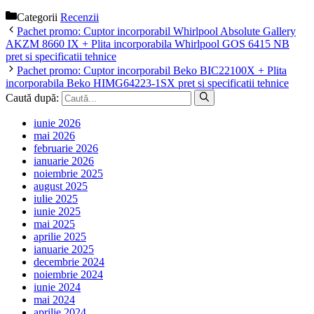
Categorii
Recenzii
Pachet promo: Cuptor incorporabil Whirlpool Absolute Gallery
AKZM 8660 IX + Plita incorporabila Whirlpool GOS 6415 NB
pret si specificatii tehnice
Pachet promo: Cuptor incorporabil Beko BIC22100X + Plita
incorporabila Beko HIMG64223-1SX pret si specificatii tehnice
Caută după:
iunie 2026
mai 2026
februarie 2026
ianuarie 2026
noiembrie 2025
august 2025
iulie 2025
iunie 2025
mai 2025
aprilie 2025
ianuarie 2025
decembrie 2024
noiembrie 2024
iunie 2024
mai 2024
aprilie 2024