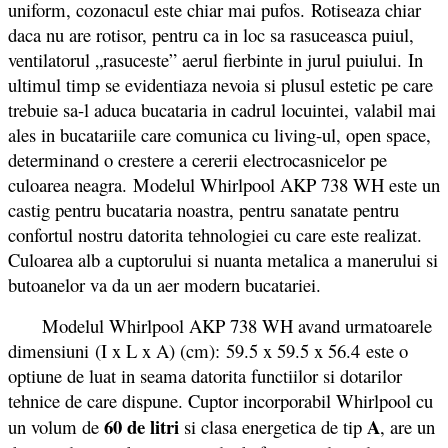
uniform, cozonacul este chiar mai pufos. Rotiseaza chiar
daca nu are rotisor, pentru ca in loc sa rasuceasca puiul,
ventilatorul „rasuceste” aerul fierbinte in jurul puiului. In
ultimul timp se evidentiaza nevoia si plusul estetic pe care
trebuie sa-l aduca bucataria in cadrul locuintei, valabil mai
ales in bucatariile care comunica cu living-ul, open space,
determinand o crestere a cererii electrocasnicelor pe
culoarea neagra. Modelul Whirlpool AKP 738 WH este un
castig pentru bucataria noastra, pentru sanatate pentru
confortul nostru datorita tehnologiei cu care este realizat.
Culoarea alb a cuptorului si nuanta metalica a manerului si
butoanelor va da un aer modern bucatariei.
Modelul Whirlpool AKP 738 WH avand urmatoarele
dimensiuni (I x L x A) (cm): 59.5 x 59.5 x 56.4 este o
optiune de luat in seama datorita functiilor si dotarilor
tehnice de care dispune. Cuptor incorporabil Whirlpool cu
60 de litri
A
un volum de
si clasa energetica de tip
, are un