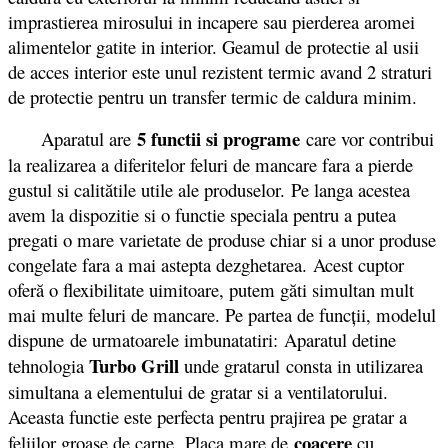
imprastierea mirosului in incapere sau pierderea aromei
alimentelor gatite in interior. Geamul de protectie al usii
de acces interior este unul rezistent termic avand 2 straturi
de protectie pentru un transfer termic de caldura minim.
5 functii si programe
Aparatul are
care vor contribui
la realizarea a diferitelor feluri de mancare fara a pierde
gustul si calitătile utile ale produselor. Pe langa acestea
avem la dispozitie si o functie speciala pentru a putea
pregati o mare varietate de produse chiar si a unor produse
congelate fara a mai astepta dezghetarea. Acest cuptor
oferă o flexibilitate uimitoare, putem găti simultan mult
mai multe feluri de mancare. Pe partea de funcții, modelul
dispune de urmatoarele imbunatatiri: Aparatul detine
Turbo Grill
tehnologia
unde gratarul consta in utilizarea
simultana a elementului de gratar si a ventilatorului.
Aceasta functie este perfecta pentru prajirea pe gratar a
coacere
feliilor groase de carne. Placa mare de
cu