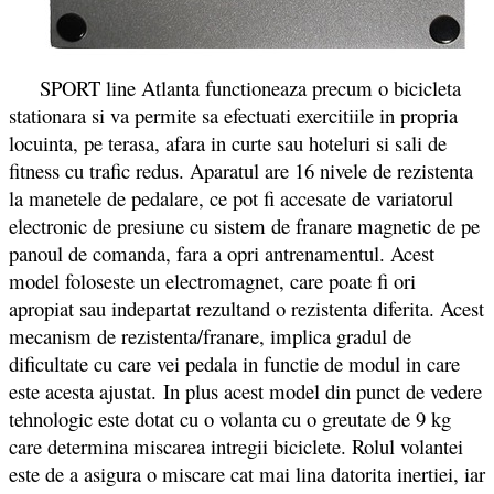
SPORT line Atlanta functioneaza precum o bicicleta
stationara si va permite sa efectuati exercitiile in propria
locuinta, pe terasa, afara in curte sau hoteluri si sali de
fitness cu trafic redus. Aparatul are 16 nivele de rezistenta
la manetele de pedalare, ce pot fi accesate de variatorul
electronic de presiune cu sistem de franare magnetic de pe
panoul de comanda, fara a opri antrenamentul. Acest
model foloseste un electromagnet, care poate fi ori
apropiat sau indepartat rezultand o rezistenta diferita. Acest
mecanism de rezistenta/franare, implica gradul de
dificultate cu care vei pedala in functie de modul in care
este acesta ajustat. In plus acest model din punct de vedere
tehnologic este dotat cu o volanta cu o greutate de 9 kg
care determina miscarea intregii biciclete. Rolul volantei
este de a asigura o miscare cat mai lina datorita inertiei, iar