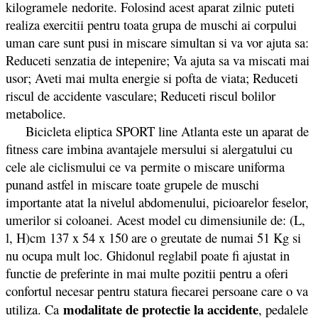
kilogramele nedorite. Folosind acest aparat zilnic puteti
realiza exercitii pentru toata grupa de muschi ai corpului
uman care sunt pusi in miscare simultan si va vor ajuta sa:
Reduceti senzatia de intepenire; Va ajuta sa va miscati mai
usor; Aveti mai multa energie si pofta de viata; Reduceti
riscul de accidente vasculare; Reduceti riscul bolilor
metabolice.
Bicicleta eliptica SPORT line Atlanta este un aparat de
fitness care imbina avantajele mersului si alergatului cu
cele ale ciclismului ce va permite o miscare uniforma
punand astfel in miscare toate grupele de muschi
importante atat la nivelul abdomenului, picioarelor feselor,
umerilor si coloanei. Acest model cu dimensiunile de: (L,
l, H)cm 137 x 54 x 150 are o greutate de numai 51 Kg si
nu ocupa mult loc. Ghidonul reglabil poate fi ajustat in
functie de preferinte in mai multe pozitii pentru a oferi
confortul necesar pentru statura fiecarei persoane care o va
modalitate de protectie la accidente
utiliza. Ca
, pedalele