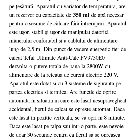
pe ţesătură. Aparatul cu variator de temperatura, are
350 ml
un rezervor cu capacitate de
de apă necesar
pentru o sesiune de călcare fără întreruperi. Aparatul
este uşor, stabil şi uşor de manipulat datorită
mânerului confortabil şi a cablului de alimentare
lung de 2,5 m. Din punct de vedere energetic fier de
calcat Tefal Ultimate Anti-Calc FV9730E0
dezvolta o putere totala de pana la 2800W cu
alimentare de la reteaua de curent electric 220 V.
Aparatul este dotat si cu 3 sisteme de siguranta pe
partea electrica si termica. Are functie de oprire
automata in situatia in care este lasat nesupravegheat
accidental, fierul de calcat se opreste automat. Daca
este lasat in pozitie verticala, se va opri in 8 minute.
Daca este lasat pe talpa sau intr-o parte, este nevoie
de doar 30 secunde pentru ca fierul sa se opreasca