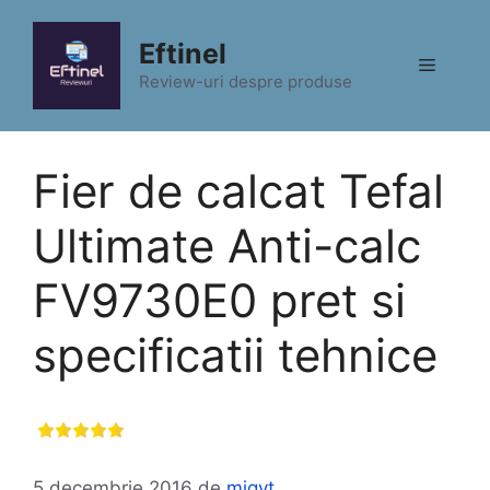
Sari
la
Eftinel
Meniu
conținut
Review-uri despre produse
Fier de calcat Tefal
Ultimate Anti-calc
FV9730E0 pret si
specificatii tehnice
5 decembrie 2016
de
migyt