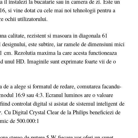
sa il instalezi la bucatarie sau in camera de zi.
Este un
, si vine dotat cu cele mai noi tehnologii pentru a
e ochii utilizatorului.
 calitate, rezistent si masoara in diagonala 61
l designului, este subtire, iar ramele de dimensiuni mici
61 cm. Rezolutia maxima la care acesta functioneaza
ind unul HD. Imaginile sunt exprimate foarte vii de o
de a alege si formatul de redare, comutarea facandu-
 modul 16:9 sau 4:3. Ecranul luminos are o valoare
ind controlat digital si asistat de sistemul inteligent de
r
. Cu Digital Crystal Clear de la Philips beneficiezi de
namic de 500.000:1
e stereo de putere 5 W fiecare vor oferi un sunet