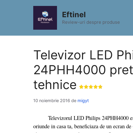
Sari
la
Eftinel
conținut
Review-uri despre produse
Televizor LED Phi
24PHH4000 pret s
tehnice
10 noiembrie 2016
de
migyt
Televizorul LED Philips 24PHH4000 este un 
oriunde in casa ta, beneficiaza de un ecran d