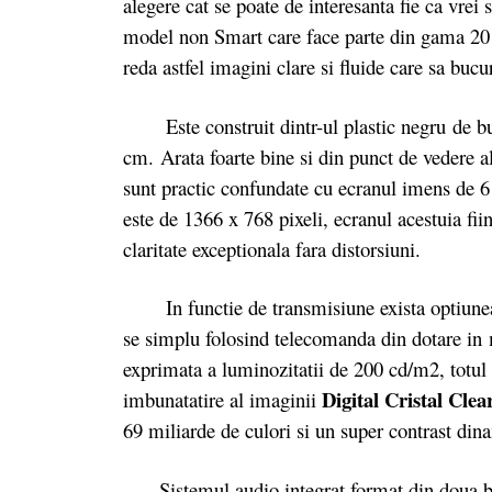
alegere cat se poate de interesanta fie ca vrei 
model non Smart care face parte din gama 2016
reda astfel imagini clare si fluide care sa bucur
Este construit dintr-ul plastic negru de buna
cm. Arata foarte bine si din punct de vedere a
sunt practic confundate cu ecranul imens de 
este de 1366 x 768 pixeli, ecranul acestuia fi
claritate exceptionala fara distorsiuni.
In functie de transmisiune exista optiunea 
se simplu folosind telecomanda din dotare in
exprimata a luminozitatii de 200 cd/m2, totul fi
Digital Cristal Clea
imbunatatire al imaginii
69 miliarde de culori si un super contrast di
Sistemul audio integrat format din doua box