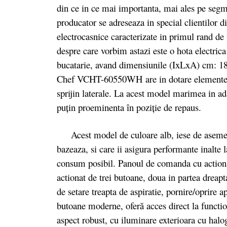
din ce in ce mai importanta, mai ales pe segm
producator se adreseaza in special clientilor 
electrocasnice caracterizate in primul rand de 
despre care vorbim astazi este o hota electrica
bucatarie, avand dimensiunile (IxLxA) cm: 18
Chef VCHT-60550WH are in dotare elemente co
sprijin laterale. La acest model marimea in ada
puţin proeminenta în poziţie de repaus.
Acest model de culoare alb, iese de asemenea
bazeaza, si care ii asigura performante inalte 
consum posibil. Panoul de comanda cu actionar
actionat de trei butoane, doua in partea dreapta
de setare treapta de aspiratie, pornire/oprire 
butoane moderne, oferă acces direct la functio
aspect robust, cu iluminare exterioara cu halo