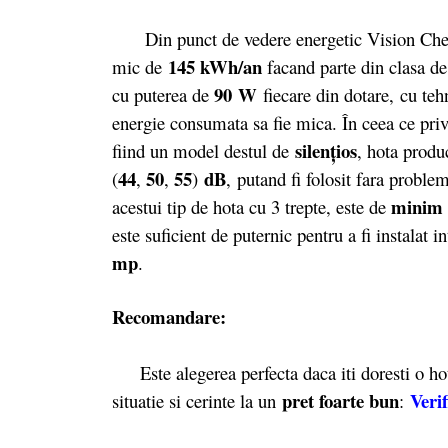
Din punct de vedere energetic Vision Che
145 kWh/an
mic de
facand parte din clasa 
90 W
cu puterea de
fiecare din dotare, cu tehn
energie consumata sa fie mica. În ceea ce prive
silenţios
fiind un model destul de
, hota produ
44
50
55
dB
(
,
,
)
,
putand fi folosit fara proble
minim 
acestui tip de hota cu 3 trepte, este de
este suficient de puternic pentru a fi instalat
mp
.
Recomandare:
Este alegerea perfecta daca iti doresti o hota
pret foarte bun
Verif
situatie si cerinte la un
: