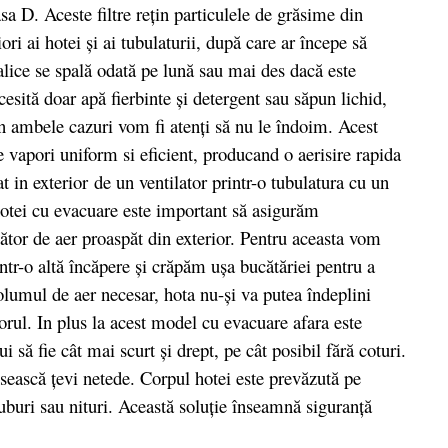
asa D. Aceste filtre reţin particulele de grăsime din
iori ai hotei şi ai tubulaturii, după care ar începe să
alice se spală odată pe lună sau mai des dacă este
cesită doar apă fierbinte şi detergent sau săpun lichid,
În ambele cazuri vom fi atenţi să nu le îndoim. Acest
e vapori uniform si eficient, producand o aerisire rapida
t in exterior
de un ventilator printr-o tubulatura cu un
otei cu evacuare este important să asigurăm
ător de aer proaspăt din exterior. Pentru aceasta vom
ntr-o altă încăpere şi crăpăm uşa bucătăriei pentru a
olumul de aer necesar, hota nu-şi va putea îndeplini
rul. In plus la acest model cu evacuare afara este
 să fie cât mai scurt şi drept, pe cât posibil fără coturi.
osească ţevi netede. Corpul hotei este prevăzută pe
ruburi sau nituri. Această soluţie înseamnă siguranţă