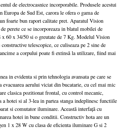
entul de electrocasnice incorporabile. Produsele acestui
din Europa de Sud Est, carora le ofera o gama de
un foarte bun raport calitate pret. Aparatul Vision
 de perete ce se incorporeaza in blatul mobilei de
 x 60 x 34/50 si o greutate de 7 Kg. Modelul Vision
nstructive telescopice, ce culiseaza pe 2 sine de
ncime a corpului poate fi extinsă la utilizare, fiind mai
 in evidenta si prin tehnologia avansata pe care se
la evacuarea aerului viciat din bucatarie, cu cel mai mic
e clasica pozitionat frontal, cu control mecanic,
 a hotei si al 3-lea in partea stanga indeplinesc functiile
aparat si comutator iluminare. Această interfaţă cu
narea hotei in bune conditii. Constructiv hota are un
gen 1 x 28 W cu clasa de eficienta iluminare G si 2