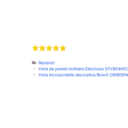
Categorii
Recenzii
Hota de perete inclinata Electrolux EFV80465OW
Hota incorporabila decorativa Bosch DWB06W45