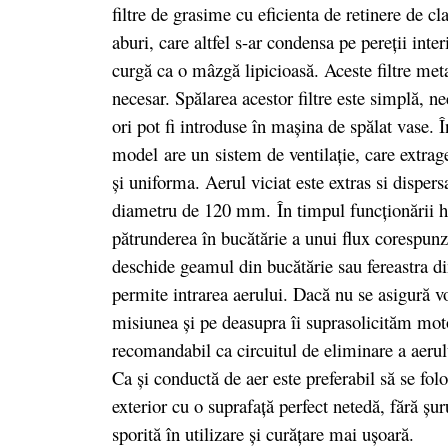
filtre de grasime cu eficienta de retinere de cl
aburi, care altfel s-ar condensa pe pereţii inter
curgă ca o mâzgă lipicioasă. Aceste filtre met
necesar. Spălarea acestor filtre este simplă, ne
ori pot fi introduse în maşina de spălat vase. 
model are un sistem de ventilaţie, care extrag
şi uniforma. Aerul viciat este extras si dispersa
diametru de 120 mm. În timpul funcţionării h
pătrunderea în bucătărie a unui flux corespunz
deschide geamul din bucătărie sau fereastra di
permite intrarea aerului. Dacă nu se asigură v
misiunea şi pe deasupra îi suprasolicităm moto
recomandabil ca circuitul de eliminare a aerului
Ca şi conductă de aer este preferabil să se fol
exterior cu o suprafaţă perfect netedă, fără şu
sporită în utilizare şi curăţare mai uşoară.