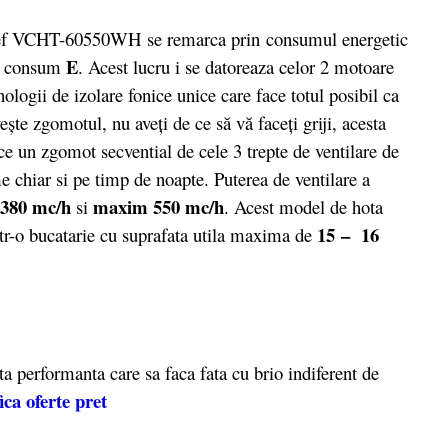
f VCHT-60550WH se remarca prin consumul energetic
E
de consum
. Acest lucru i se datoreaza celor 2 motoare
ologii de izolare fonice unice care face totul posibil ca
şte zgomotul, nu aveţi de ce să vă faceţi griji, acesta
ce un zgomot secvential de cele 3 trepte de ventilare de
me chiar si pe timp de noapte. Puterea de ventilare a
380 mc/h
maxim 550 mc/h
si
. Acest model de hota
15 – 16
 intr-o bucatarie cu suprafata utila maxima de
 performanta care sa faca fata cu brio indiferent de
ica oferte pret