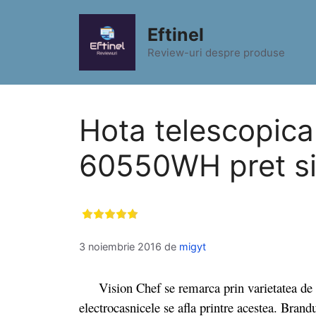
Sari
la
Eftinel
conținut
Review-uri despre produse
Hota telescopic
60550WH pret si 
3 noiembrie 2016
de
migyt
Vision Chef se remarca prin varietatea de pro
electrocasnicele se afla printre acestea. Brandu