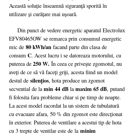
Această soluţie înseamnă siguranţă sporită în
utilizare şi curăţare mai uşoară.
Din punct de vedere energetic aparatul Electrolux
EFV80465OW se remarca prin consumul energetic
80 kWh/an
mic de
facand parte din clasa de
C
consum
. Acest lucru i se datoreaza motorului, cu
250 W.
puterea de
În ceea ce priveşte zgomotul, nu
aveţi de ce să vă faceţi griji, acesta fiind un model
silenţios
destul de
, hota produce un zgomot
min
44
dB
maxim 65 dB
secvential de la
la
,
putand
fi folosita fara probleme chiar si pe timp de noapte.
La acest model racordat la un sistem de tubulatură
cu evacuare afara, 50 % din zgomot este direcționat
în exterior. Puterea de ventilare a acestui tip de hota
minim
cu 3 trepte de ventilar este de
la