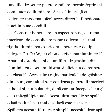
functiile de: setare putere ventilare, pornire/oprire si
comutator de iluminare. Această interfaţă cu
actionare moderna, oferă acces direct la functionarea
hotei in bune conditii.
Constructiv hota are un aspect robust, cu rama
interioara de consolidare pentru o forma cat mai
rigida. Iluminarea exterioara a hotei este de tip
F
halogen
2 x 20 W,
cu clasa de eficienta iluminare
.
Aparatul este dotat si cu un filtru de grasime din
aluminiu cu caseta multistrat si eficienta de retinere
E
de clasa
. Acest filtru reţine particulele de grăsime
din aburi, care altfel s-ar condensa pe pereţii interiori
ai hotei şi ai tubulaturii, după care ar începe să curgă
ca o mâzgă lipicioasă. Acest filtru metalic se spală
odată pe lună sau mai des dacă este necesar.
Spălarea acestui filtru este simplă, necesită doar apă