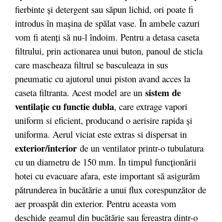
fierbinte şi detergent sau săpun lichid, ori poate fi
introdus în maşina de spălat vase. În ambele cazuri
vom fi atenţi să nu-l îndoim. Pentru a detasa caseta
filtrului, prin actionarea unui buton, panoul de sticla
care mascheaza filtrul se basculeaza in sus
pneumatic cu ajutorul unui piston avand acces la
sistem de
caseta filtranta.
Acest model are un
ventilaţie cu functie dubla
, care extrage vapori
uniform si eficient, producand o aerisire rapida şi
uniforma. Aerul viciat este extras si dispersat in
exterior/interior
de un ventilator printr-o tubulatura
cu un diametru de 150 mm. În timpul funcţionării
hotei cu evacuare afara, este important să asigurăm
pătrunderea în bucătărie a unui flux corespunzător de
aer proaspăt din exterior. Pentru aceasta vom
deschide geamul din bucătărie sau fereastra dintr-o