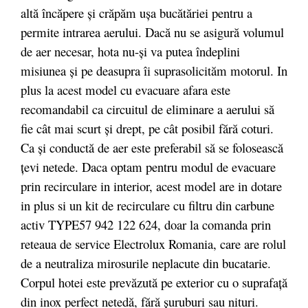
altă încăpere şi crăpăm uşa bucătăriei pentru a
permite intrarea aerului. Dacă nu se asigură volumul
de aer necesar, hota nu-şi va putea îndeplini
misiunea şi pe deasupra îi suprasolicităm motorul. In
plus la acest model cu evacuare afara este
recomandabil ca circuitul de eliminare a aerului să
fie cât mai scurt şi drept, pe cât posibil fără coturi.
Ca şi conductă de aer este preferabil să se folosească
ţevi netede. Daca optam pentru modul de evacuare
prin recirculare in interior, acest model are in dotare
in plus si un kit de recirculare cu filtru din carbune
activ TYPE57 942 122 624, doar la comanda prin
reteaua de service Electrolux Romania, care are rolul
de a neutraliza mirosurile neplacute din bucatarie.
Corpul hotei este prevăzută pe exterior cu o suprafaţă
din inox perfect netedă, fără şuruburi sau nituri.