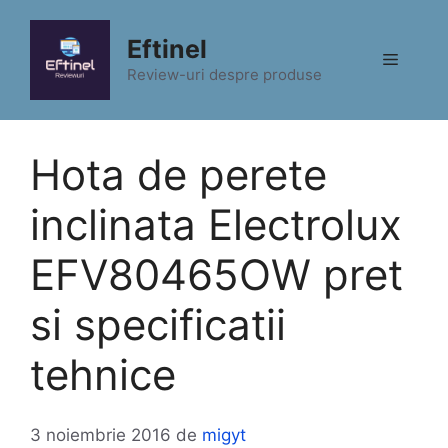
Sari
la
Eftinel
Meniu
conținut
Review-uri despre produse
Hota de perete
inclinata Electrolux
EFV80465OW pret
si specificatii
tehnice
3 noiembrie 2016
de
migyt