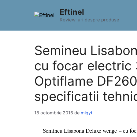
Sari
Eftinel
la
conținut
Review-uri despre produse
Semineu Lisabon
cu focar electri
Optiflame DF2608
specificatii tehni
18 octombrie 2016
de
migyt
Semineu Lisabona Deluxe wenge – cu focar