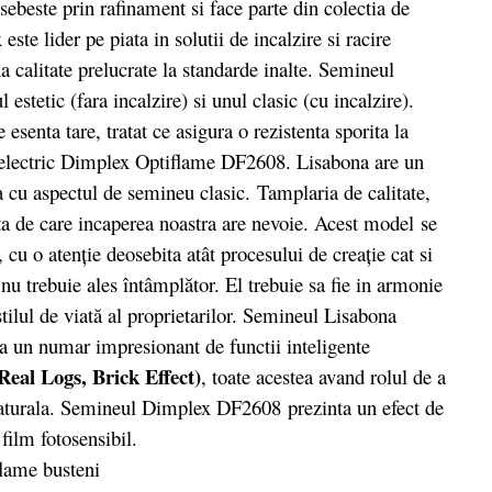
sebeste prin rafinament si face parte din colectia de
e lider pe piata in solutii de incalzire si racire
 calitate prelucrate la standarde inalte. Semineul
stetic (fara incalzire) si unul clasic (cu incalzire).
senta tare, tratat ce asigura o rezistenta sporita la
ul electric Dimplex Optiflame DF2608. Lisabona are un
 cu aspectul de semineu clasic.
Tamplaria de calitate,
a de care incaperea noastra are nevoie. Acest model se
 cu o atenție deosebita atât procesului de creație cat si
ic nu trebuie ales întâmplător. El trebuie sa fie in armonie
 stilul de viată al proprietarilor. Semineul Lisabona
a un numar impresionant de functii inteligente
Real Logs, Brick Effect)
, toate acestea avand rolul de a
 naturala. Semineul Dimplex DF2608 prezinta un efect de
 film fotosensibil.