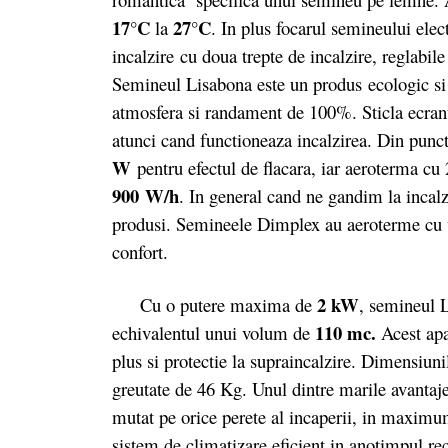
17°C
27°C
la
. In plus focarul semineului elec
incalzire cu doua trepte de incalzire, reglabile
Semineul Lisabona este un produs ecologic si 
atmosfera si randament de 100%. Sticla ecra
atunci cand functioneaza incalzirea. Din punc
W
pentru efectul de flacara, iar aeroterma cu 
900 W/h
. In general cand ne gandim la incal
produsi. Semineele Dimplex au aeroterme cu ve
confort.
2 kW
Cu o putere maxima de
, semineul L
110 mc.
echivalentul unui volum de
Acest apa
plus si protectie la supraincalzire. Dimensiun
greutate de 46 Kg. Unul dintre marile avantaje 
mutat pe orice perete al incaperii, in maxim
sistem de climatizare eficient in anotimpul re