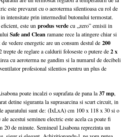
tric este prevazut cu o aeroterma silentioasa cu rol de
 in intensitate prin intermediul butonului termostat.
produs verde
eficient, este un
cu „zero” emisii in
Safe and Clean
nului
ramane rece la atingere chiar si
200
t de vedere energetic are un consum destul de
2 x
2 trepte de reglare a caldurii foloseste o putere de
zirea cu aeroterma ne gandim si la numarul de decibeli
ntilator profesional silentios pentru un plus de
37 mp
isabona poate incalzi o suprafata de pana la
,
rat detine siguranta la suprasarcina si scurt circuit, in
ile aparatului sunt de: (IxLxA) cm 100 x 118 x 30 si o
ale acestui semineu electric este acela ca poate fi
um 20 de minute. Semineul Lisabona reprezinta un
ce, sigur si elegant. Achizitionandu-l, ne vom putea