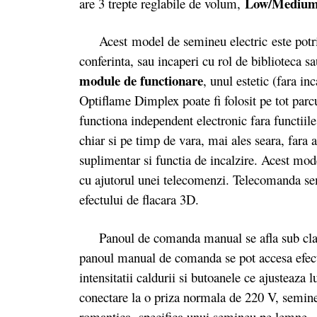
Low/Medium
are 3 trepte reglabile de volum,
Acest model de semineu electric este potrivit
conferinta, sau incaperi cu rol de biblioteca
module de functionare
, unul estetic (fara in
Optiflame Dimplex poate fi folosit pe tot parcu
functiona independent electronic fara functiil
chiar si pe timp de vara, mai ales seara, fara
suplimentar si functia de incalzire. Acest mod
cu ajutorul unei telecomenzi. Telecomanda sem
efectului de flacara 3D.
Panoul de comanda manual se afla sub clapeta
panoul manual de comanda se pot accesa efectu
intensitatii caldurii si butoanele ce ajusteaza 
conectare la o priza normala de 220 V, semin
romantica specifica unui semineu pe lemne. Ap