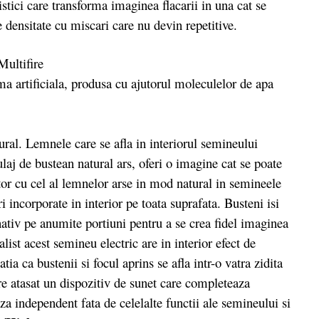
istici care transforma imaginea flacarii in una cat se
 densitate cu miscari care nu devin repetitive.
sma artificiala, produsa cu ajutorul moleculelor de apa
l. Lemnele care se afla in interiorul semineului
j de bustean natural ars, oferi o imagine cat se poate
or cu cel al lemnelor arse in mod natural in semineele
i incorporate in interior pe toata suprafata. Busteni isi
ativ pe anumite portiuni pentru a se crea fidel imaginea
list acest semineu electric are in interior efect de
tia ca bustenii si focul aprins se afla intr-o vatra zidita
e atasat un dispozitiv de sunet care completeaza
 independent fata de celelalte functii ale semineului si