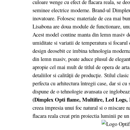
culoare wenge cu efect de flacara reala, se deo
seminee electrice moderne. Brand-ul Dimplex est
inovatoare. Folosesc materiale de cea mai buna
Lisabona are doua module de functionare, unul e
Acest model
contine manta din lemn masiv de e
umiditate si variatii de temperatura si focar
design deosebit ce imbina tehnologia moderna
din lemn masiv, poate aduce plusul de elegant
apropie cel mai mult de titlul de opera de arta,
detaliilor si calității de producție. Stilul clas
perfecta cu arhitectura întregii case, dar si cu
dispune de o tehnologie avansata ce inglobeaz
(
Dimplex Opti flame,
Multifire, Led Logs, 
creea impresia unui foc natural si o miscare
flacara reala creat prin proiectia luminii pe un