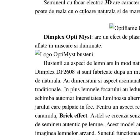
3D
Semineul cu focar electric
are caracter
poate de reala cu o culoare naturala si de mare
Dimplex Opti Myst
: are un efect de pla
aflate in miscare si iluminate.
Bustenii au aspect de lemn ars in mod natura
Dimplex DF2608 si sunt fabricate dupa un mula
de naturala. Au dimensiuni si aspect asemanat
traditionale. In plus lemnele focarului au ledur
schimba automat intensitatea luminoasa altern
jarului care palpaie in foc.
Pentru un aspect rea
Brick effect
caramida,
. Astfel se creeaza senza
de semineu autentic pe lemne.
Acest model ar
imaginea lemnelor arzand. Sunetul functioneaza