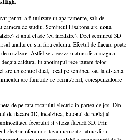
/High.
 pentru a fi utilizate in apartamente, sali de
doua
 sau camera de studiu. Semineul Lisabona are
calzire) si unul clasic (cu incalzire). Deci semineul 3D
rsul anului cu sau fara caldura. Efectul de flacara poate
e de incalzire. Astfel se creeaza o atmosfera magica
 a degaja caldura. In anotimpul rece putem folosi
el are un control dual, local pe semineu sau la distanta
ineului are functiile de pornit/oprit, corespunzatoare
 de pe fata focarului electric in partea de jos. Din
l de flacara 3D, incalzirea, butonul de reglaj al
luminozitatea focarului si viteza flacarii 3D. Prin
eul electric ofera in cateva momente atmosfera
aratul are un termostat reglabil a temperaturii de la