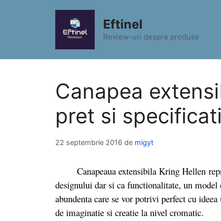
Sari
la
Eftinel
conținut
Review-uri despre produse
Canapea extensib
pret si specificat
22 septembrie 2016
de
migyt
Canapeaua extensibila Kring Hellen reprezin
designului dar si ca functionalitate, un model 
abundenta care se vor potrivi perfect cu ideea 
de imaginatie si creatie la nivel cromatic.