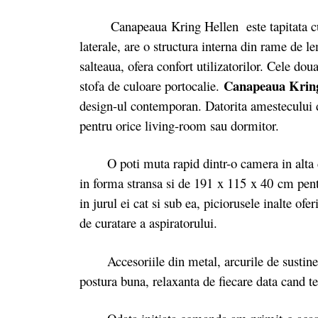
Canapeaua Kring Hellen este tapitata cu o st
laterale, are o structura interna din rame de l
salteaua, ofera confort utilizatorilor. Cele doua
Canapeaua Kring
stofa de culoare portocalie.
design-ul contemporan. Datorita amestecului de 
pentru orice living-room sau dormitor.
O poti muta rapid dintr-o camera in alta d
in forma stransa si de 191 x 115 x 40 cm pentr
in jurul ei cat si sub ea, piciorusele inalte of
de curatare a aspiratorului.
Accesoriile din metal, arcurile de sustinere
postura buna, relaxanta de fiecare data cand te