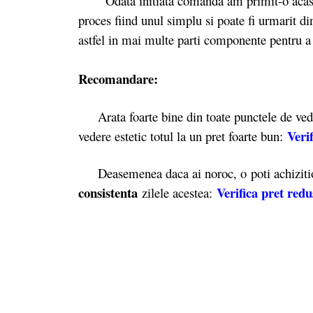
Odata initiata comanda am primit-o acasa a 
proces fiind unul simplu si poate fi urmarit din
astfel in mai multe parti componente pentru a 
Recomandare:
Arata foarte bine din toate punctele de vedere 
Verif
vedere estetic totul la un pret foarte bun:
Deasemenea daca ai noroc, o poti achiziti
consistenta
Verifica pret redu
zilele acestea: