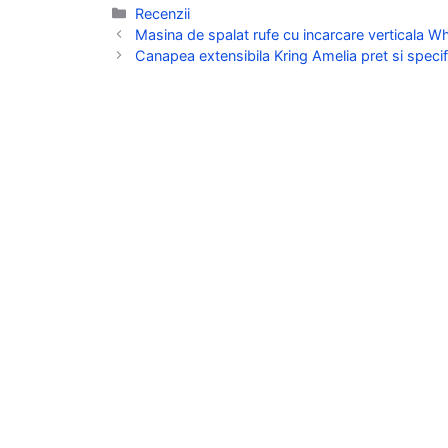
Categorii
Recenzii
Masina de spalat rufe cu incarcare verticala Wh
Canapea extensibila Kring Amelia pret si specif