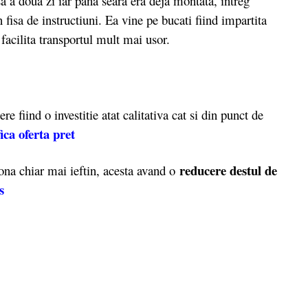
doua zi iar pana seara era deja montata, intreg
 fisa de instructiuni. Ea vine pe bucati fiind impartita
facilita transportul mult mai usor.
fiind o investitie atat calitativa cat si din punct de
ica oferta pret
reducere destul de
ona chiar mai ieftin, acesta avand o
s