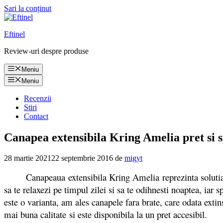
Sari la conținut
Eftinel
Review-uri despre produse
Meniu
Meniu
Recenzii
Stiri
Contact
Canapea extensibila Kring Amelia pret si sp
28 martie 2021
22 septembrie 2016
de
migyt
Canapeaua extensibila Kring Amelia reprezinta solutia ideal
sa te relaxezi pe timpul zilei si sa te odihnesti noaptea, iar
este o varianta, am ales canapele fara brate, care odata exti
mai buna calitate si este disponibila la un pret accesibil.