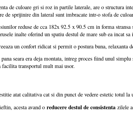
e culoare gri si roz in partile laterale, are o structura int
ere de sprijinire din lateral sunt imbracate intr-o stofa de culo
unilor reduse de cca 182x 92.5 x 90.5 cm in forma stransa s
iorusele inalte oferind un spatiu destul de mare sub ea incat sa 
za un confort ridicat si permit o postura buna, relaxanta de 
 seara era deja montata, intreg proces fiind unul simplu si p
 facilita transportul mult mai usor.
tie atat calitativa cat si din punct de vedere estetic totul la
reducere destul de consistenta
ieftin, acesta avand o
zilele 