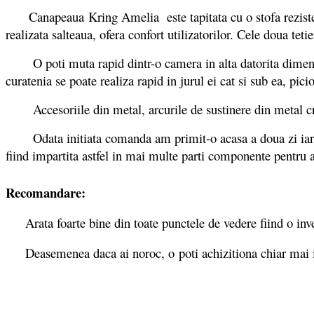
Canapeaua Kring Amelia este tapitata cu o stofa rezistenta d
realizata salteaua, ofera confort utilizatorilor. Cele doua teti
O poti muta rapid dintr-o camera in alta datorita dimensi
curatenia se poate realiza rapid in jurul ei cat si sub ea, pic
Accesoriile din metal, arcurile de sustinere din metal creea
Odata initiata comanda am primit-o acasa a doua zi iar pana
fiind impartita astfel in mai multe parti componente pentru a
Recomandare:
Arata foarte bine din toate punctele de vedere fiind o investi
Deasemenea daca ai noroc, o poti achizitiona chiar mai 