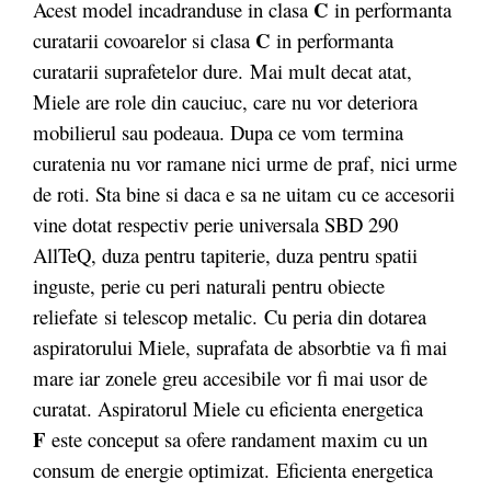
C
Acest model incadranduse in clasa
in performanta
C
curatarii covoarelor si clasa
in performanta
curatarii suprafetelor dure. Mai mult decat atat,
Miele are role din cauciuc, care nu vor deteriora
mobilierul sau podeaua. Dupa ce vom termina
curatenia nu vor ramane nici urme de praf, nici urme
de roti. Sta bine si daca e sa ne uitam cu ce accesorii
vine dotat respectiv perie universala SBD 290
AllTeQ, duza pentru tapiterie, duza pentru spatii
inguste, perie cu peri naturali pentru obiecte
reliefate si telescop metalic. Cu peria din dotarea
aspiratorului Miele, suprafata de absorbtie va fi mai
mare iar zonele greu accesibile vor fi mai usor de
curatat. Aspiratorul Miele cu eficienta energetica
F
este conceput sa ofere randament maxim cu un
consum de energie optimizat. Eficienta energetica