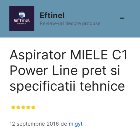
Sari
la
Eftinel
Meniu
conținut
Review-uri despre produse
Aspirator MIELE C1
Power Line pret si
specificatii tehnice
12 septembrie 2016
de
migyt