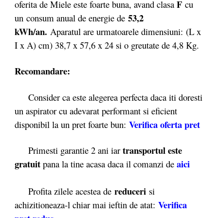
F
oferita de Miele este foarte buna, avand clasa
cu
53,2
un
consum anual de energie de
kWh/an.
Aparatul are urmatoarele dimensiuni: (L x
I x A) cm) 38,7 x 57,6 x 24 si o greutate de 4,8 Kg.
Recomandare:
Consider ca este alegerea perfecta daca iti doresti
un aspirator cu adevarat performant si eficient
Verifica oferta pret
disponibil la un pret foarte bun:
transportul este
Primesti garantie 2 ani iar
gratuit
aici
pana la tine acasa daca il comanzi de
reduceri
Profita zilele acestea de
si
Verifica
achizitioneaza-l chiar mai ieftin de atat: