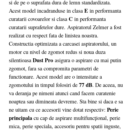
si de pe o suprafata dura de lemn standardizata.
E
Acest model incadranduse in clasa
in performanta
C
curatarii covoarelor si clasa
in performanta
curatarii suprafetelor dure. Aspiratorul Zelmer a fost
realizat cu respect fata de linistea noastra.
Constructia optimizata a carcasei aspiratorului, un
motor cu nivel de zgomot redus si noua duza
Dust Pro
silentioasa
asigura o aspirare cu mai putin
zgomot, fara sa compromita parametri de
functionare. Acest model are o intensitate a
77 dB
zgomotului in timpul folosiri de
. De aceea, nu
va deranja pe nimeni atunci cand facem curatenie
noaptea sau dimineata devreme. Sta bine si daca e sa
Perie
ne uitam cu ce accesorii vine dotat respectiv:
principala
cu cap de aspirare multifuncţional, perie
mica, perie speciala, accesoriu pentru spatii inguste,