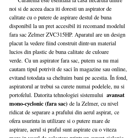
noi si de aceea daca iti doresti un aspirator de
calitate cu o putere de aspirare destul de buna
disponibil la un pret accesibil iti recomand modelul
fara sac Zelmer ZVC315HP. Aparatul are un design
placut la vedere fiind construit dintr-un material
lucios din plastic de buna calitate de culoare
verde. Cu un aspirator fara sac, putem sa nu mai
cautam tipul potrivit de saci în magazine sau online,
evitand totodata sa cheltuim bani pe acestia. În fond,
aspiratorul ar trebui sa curete numai podelele, nu si
avansat
portofelul. Datorita tehnologiei sistemului
mono-cyclonic (fara sac)
de la Zelmer, cu nivel
ridicat de separare a prafului din aerul aspirat,
ce
ofera usurinta in utilizare si o putere mare de
aspirare, aerul si praful sunt aspirate cu o viteza
mare in vasul de colectare printr-un curent ciclonic.