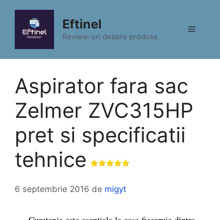
Sari
la
Eftinel
Meniu
conținut
Review-uri despre produse
Aspirator fara sac
Zelmer ZVC315HP
pret si specificatii
tehnice
6 septembrie 2016
de
migyt
Curatenia este esentiala la casa fiecaruia dintre