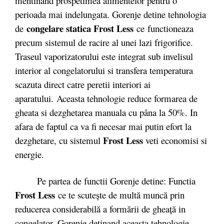
mentinand prospetimea alimentelor pentru o
perioada mai indelungata. Gorenje detine tehnologia
congelare statica Frost Less
de
ce functioneaza
precum sistemul de racire al unei lazi frigorifice.
Traseul vaporizatorului este integrat sub invelisul
interior al congelatorului si transfera temperatura
scazuta direct catre peretii interiori ai
aparatului. Aceasta tehnologie reduce formarea de
gheata si dezghetarea manuala cu pâna la 50%. In
afara de faptul ca va fi necesar mai putin efort la
Frost Less
dezghetare, cu sistemul
veti economisi si
energie.
Pe partea de functii Gorenje detine: Functia
Frost Less
ce te scutește de multă muncă prin
reducerea considerabilă a formării de gheață in
congelator. Gorenje detinand aceasta tehnologie