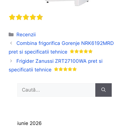
Categorii
Recenzii
Combina frigorifica Gorenje NRK6192MRD
pret si specificatii tehnice
Frigider Zanussi ZRT27100WA pret si
specificatii tehnice
Caută
după:
iunie 2026