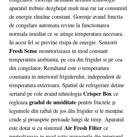
aparatul trebuie dezghețat mult mai rar iar consumul
de energie rămâne constant. Gorenje avand functia
de congelare automata revine la functionarea
normala imediat ce se atinge temperatura necesara.
In acest fel se previne risipa de energie. Senzorii
Fresh Sense
monitorizeaza in mod constant
temperatura ambianta, pe cea din frigider si pe cea
din congelator. Rezultatul este o temperatura
constanta in interiorul frigiderului, independent de
temperatura exterioara. Spatiul de refrigerare detine
Crisper Box
sertarul pe role avand tehnologia
ce
gradul de umiditate
regleaza
pentru fructele și
legumele din raftul de jos din frigider si le menține
crude și proaspete perioade lungi de timp. Aparatul
Air Fresh Filter
este dotat si cu sistemul
ce
neutralizeaza in mod activ mirosurile din interiorul