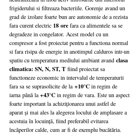
frigiderului si filtreaza bacteriile. Gorenje
avand un
grad de izolare foarte bun are autonomie de a rezista
18 ore
fara curent electric
fara ca alimentele sa se
degradeze in congelator. Acest model cu un
compresor a fost proiectat pentru a functiona normal
si fara risipa de energie in anotimpul calduros intr-un
clasa
spatiu cu temperatura mediului ambiant avand
climatica: SN, N, ST, T
fiind proiectat sa
functioneze economic in intervalul de temperaturii
+10°C
fara sa se suprasolicite de la
in regim de
+43°C
iarna
până la
in regim de vara.
Este un aspect
foarte important la achiziţionarea unui astfel de
aparat şi mai ales la alegerea locului de amplasare a
acestuia în locuinţă, fiind preferabil evitarea
încăperilor calde, cum ar fi de exemplu bucătăria.