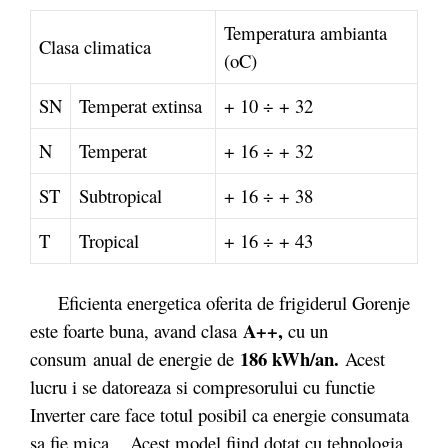
Temperatura ambianta
Clasa climatica
(oC)
SN
Temperat extinsa
+ 10 ÷ + 32
N
Temperat
+ 16 ÷ + 32
ST
Subtropical
+ 16 ÷ + 38
T
Tropical
+ 16 ÷ + 43
Eficienta energetica oferita de frigiderul Gorenje
A++
,
este foarte buna, avand clasa
cu un
186 kWh/an.
consum anual de energie de
Acest
lucru i se datoreaza si compresorului cu functie
Inverter care face totul posibil ca energie consumata
sa fie mica. Acest model fiind dotat cu tehnologia