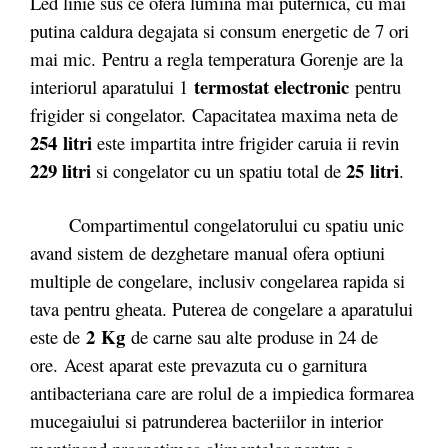
Led linie sus ce ofera lumina mai puternica, cu mai
putina caldura degajata si consum energetic de 7 ori
mai mic.
Pentru a regla temperatura Gorenje are la
termostat electronic
interiorul aparatului 1
pentru
frigider si congelator.
Capacitatea maxima neta de
254 litri
este impartita intre frigider caruia ii revin
229 litri
25 litri
si congelator cu un spatiu total de
.
Compartimentul congelatorului cu spatiu unic
avand sistem de dezghetare manual ofera optiuni
multiple de congelare, inclusiv congelarea rapida si
tava pentru gheata. Puterea de congelare a aparatului
2
Kg
este de
de carne sau alte produse in 24 de
ore. Acest aparat este prevazuta cu o garnitura
antibacteriana care are rolul de a impiedica formarea
mucegaiului si patrunderea bacteriilor in interior