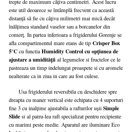
trepte de maximum câţiva centimetri. Acest lucru
este util deoarece se întâmplă frecvent ca această
distanţă să fie cu câţiva milimetri mai mică decât
înălţimea standard vaselor sau a borcanelor din
comerţ. In partea inferioara a frigiderului Gorenje se
Crisper Box
afla compartimentul mare etans de tip
5°C
Humidity Control cu
opțiunea de
cu functia
ajustare a umidității
al legumelor si fructelor ce le
pastreaza un timp indelungat proaspete si cu aromele
nealterate ca in ziua in care au fost culese.
Usa frigiderului reversibila cu deschidere spre
dreapta cu maner vertical este echipata cu 4 suporturi
Simple
fixe 3 cu inalțime ajustabila a rafturilor ușii
Slide
si
al patru-lea raft specializat pentru recipiente
cu marimi peste medie. Aparatul are iluminare Eco