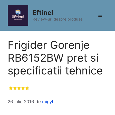
Sari
la
Eftinel
Meniu
conținut
Review-uri despre produse
Frigider Gorenje
RB6152BW pret si
specificatii tehnice
26 iulie 2016
de
migyt