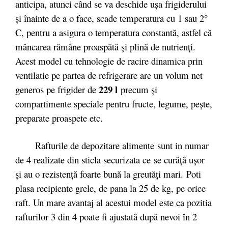
anticipa, atunci când se va deschide ușa frigiderului
și înainte de a o face, scade temperatura cu 1 sau 2°
C, pentru a asigura o temperatura constantă, astfel că
mâncarea rămâne proaspătă și plină de nutrienți.
Acest model cu tehnologie de racire dinamica prin
ventilatie pe partea de refrigerare are un volum net
229 l
generos pe frigider de
precum și
compartimente speciale pentru fructe, legume, pește,
preparate proaspete etc.
Rafturile de depozitare alimente
sunt in numar
de 4 realizate din sticla securizata ce se curăță ușor
și au o rezistență foarte bună la greutăți mari. Poti
plasa recipiente grele, de pana la 25 de kg, pe orice
raft. Un mare avantaj al acestui model este ca pozitia
rafturilor 3 din 4 poate fi ajustată după nevoi în 2