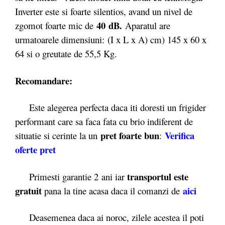
Inverter este si foarte silentios, avand un nivel de
40
dB.
zgomot foarte mic de
Aparatul are
urmatoarele dimensiuni: (I x L x A) cm) 145 x 60 x
64 si o greutate de 55,5 Kg.
Recomandare:
Este alegerea perfecta daca iti doresti un frigider
performant care sa faca fata cu brio indiferent de
pret foarte bun
Verifica
situatie si cerinte la un
:
oferte pret
transportul este
Primesti garantie 2
ani iar
gratuit
aici
pana la tine acasa daca il comanzi de
Deasemenea daca ai noroc, zilele acestea il poti