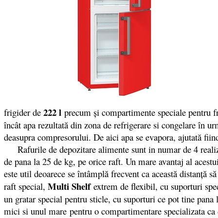
222 l
frigider de
precum și compartimente speciale pentru fru
încât apa rezultată din zona de refrigerare si congelare în urm
deasupra compresorului. De aici apa se evapora, ajutată fiin
Rafurile de depozitare alimente sunt in numar de 4 realizate 
de pana la 25 de kg, pe orice raft. Un mare avantaj al acestu
este util deoarece se întâmplă frecvent ca această distanţă s
Multi Shelf
raft special,
extrem de flexibil, cu suporturi spe
un gratar special pentru sticle, cu suporturi ce pot tine pana 
mici si unul mare pentru o compartimentare specializata ca d