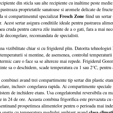
recipiente din sticla sau alte recipiente cu inaltime peste medi
pastreaza proprietatile sanatoase si aromele delicate de fruct
Fresch
Zone
fla si compartimentul specializat
fiind
un sertar
lor. Acest sertar asigura conditiile ideale pentru pastrarea ali
rnea cruda pentru cateva zile inainte de a o gati, fara a mai ne
de decongelare, recomandata de specialisti.
a vizibilitate chiar si cu frigiderul plin. Datorita tehnologiei
temperaturii si mentine, de asemenea, controlul temperaturii 
termic care o face sa se altereze mai repede. Frigiderul Goren
nainte sa o deschidem, scade temperatura cu 1 sau 2°C, pentru 
combinei avand trei compartimente tip sertar din plastic eta
elare, inclusiv congelarea rapida. Ai compartimente speciale 
sistem de inchidere etans. Usa congelatorului reversibila cu m
 in 24 de ore. Aceasta combina frigorifica este prevazuta cu o
 mentinand prospetimea alimentelor pentru o perioada mai indel
clasa clima
-un spatiu cu temperatura mediului ambiant avand