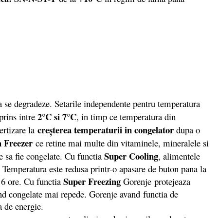
a se degradeze. Setarile independente pentru temperatura
2°C si 7°C
prins intre
, in timp ce temperatura din
creşterea temperaturii in congelator
ertizare la
dupa o
h Freezer
ce retine mai multe din vitaminele, mineralele si
Super Cooling
te sa fie congelate. Cu functia
, alimentele
r. Temperatura este redusa printr-o apasare de buton pana la
Super Freezing
 6 ore. Cu functia
Gorenje protejeaza
ind congelate mai repede. Gorenje avand functia de
pa de energie.