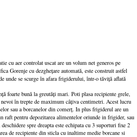
ie cu aer controlat uscat are un volum net generos pe
ica Gorenje cu dezgheţare automată, este construit astfel
e unde se scurge în afara frigiderului, într-o tăviţă aflată
ă foarte bună la greutăți mari. Poti plasa recipiente grele,
pă nevoi în trepte de maximum câţiva centimetri. Acest lucru
elor sau a borcanelor din comerţ. In plus frigiderul are un
un raft pentru depozitarea alimentelor oriunde in frigider, sau
d deschidere spre dreapta este echipata cu 3 suporturi fixe 2
rea de recipiente din sticla cu inaltime medie borcane si