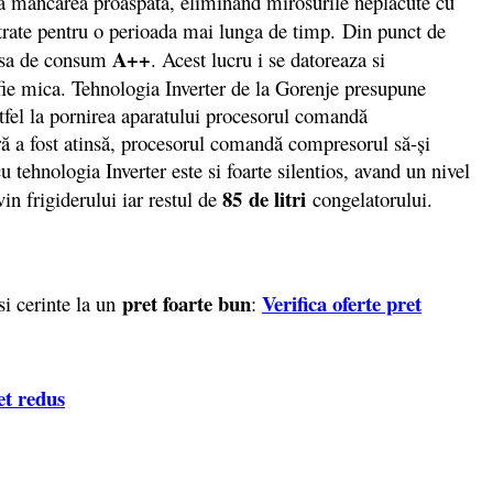
ra mancarea proaspata, eliminand mirosurile neplacute cu
astrate pentru o perioada mai lunga de timp. Din punct de
A++
lasa de consum
. Acest lucru i se datoreaza si
 fie mica. Tehnologia Inverter de la Gorenje presupune
stfel la pornirea aparatului procesorul comandă
ră a fost atinsă, procesorul comandă compresorul să-și
 tehnologia Inverter este si foarte silentios, avand un nivel
85 de litri
vin frigiderului iar restul de
congelatorului.
pret foarte bun
Verifica oferte pret
si cerinte la un
:
et redus