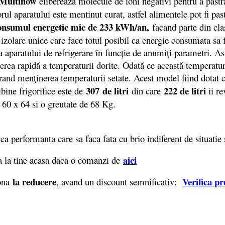
Multiflow
elibereaza molecule de ioni negativi pentru a past
rul aparatului este mentinut curat, astfel alimentele pot fi p
onsumul energetic mic de 233 kWh/an
,
facand parte din c
 izolare unice care face totul posibil ca energie consumata sa
 a aparatului de refrigerare în funcție de anumiți parametri. A
erea rapidă a temperaturii dorite. Odată ce această temperatu
rand menținerea temperaturii setate. Acest model fiind dotat cu
307
de litri
222 de litri
bine frigorifice este de
din care
ii re
60 x 64 si o greutate de 68 Kg.
 performanta care sa faca fata cu brio indiferent de situatie 
aici
 la tine acasa daca o comanzi de
la reducere
Verifica pr
iona
, avand un discount semnificativ: