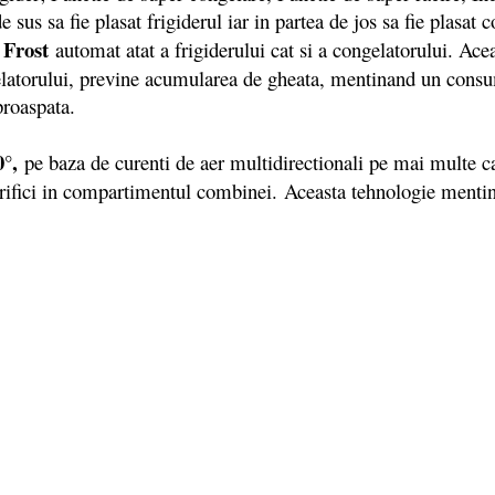
 sus sa fie plasat frigiderul iar in partea de jos sa fie plasat 
Frost
automat atat a frigiderului cat si a congelatorului. Ac
gelatorului, previne acumularea de gheata, mentinand un cons
proaspata.
0°
,
pe baza de curenti de aer multidirectionali pe mai multe can
orifici in compartimentul combinei. Aceasta tehnologie mentin