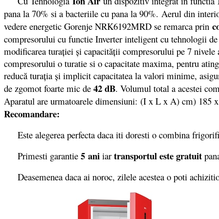
Ion Air
Cu Tehnologia
un dispozitiv integrat in functia
pana la 70% si a bacteriile cu pana la 90%. Aerul din interio
c
vedere energetic Gorenje NRK6192MRD se remarca prin
compresorului cu functie Inverter inteligent cu tehnologii de
modificarea turației și capacității compresorului pe 7 nivele
compresorului o turatie si o capacitate maxima, pentru ating
reducă turația și implicit capacitatea la valori minime, asigu
42 dB
de zgomot foarte mic de
. Volumul total a acestei com
Aparatul are urmatoarele dimensiuni: (I x L x A) cm) 185 x 
Recomandare:
Este alegerea perfecta daca iti doresti o combina frigorifica
5 ani
transportul este gratuit
Primesti garantie
iar
pana
Deasemenea daca ai noroc, zilele acestea o poti achizit