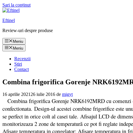
Sari la conținut
Eftinel
Review-uri despre produse
Meniu
Meniu
Recenzii
Stiri
Contact
Combina frigorifica Gorenje NRK6192MRD p
16 aprilie 2021
26 iulie 2016
de
migyt
Combina frigorifica Gorenje NRK6192MRD cu comenzi electron
confectionata. Design-ul acestei combine frigorifice este unul
se perfect in orice colt al casei tale. Afisajul LCD de dimen
monitorizeaza 2 zone de temperatură ce pot fi reglate indep
Afisare temperatura in congelator; Afisare temperatura in fri