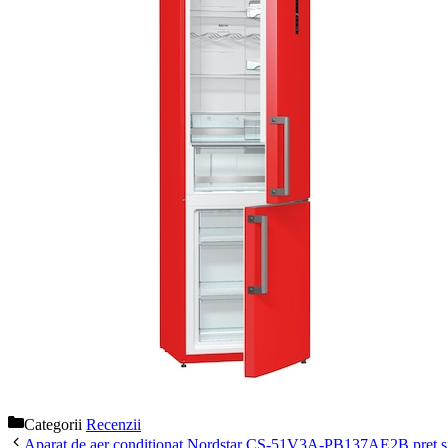
Categorii
Recenzii
Aparat de aer conditionat Nordstar CS-51V3A-PB137AE2B pret si s