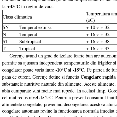
+43°C
la
in regim de vara.
Temperatura am
Clasa climatica
(oC)
SN
Temperat extinsa
+ 10 ÷ + 32
N
Temperat
+ 16 ÷ + 32
ST
Subtropical
+ 16 ÷ + 38
T
Tropical
+ 16 ÷ + 43
Gorenje avand un grad de izolare foarte bun are autonomie 
permite sa ajustam independent temperaturile din frigider si 
-10°C si -18°C
congelator poate varia intre
. Pe partea de fu
Congelare rapida
pana de curent. Gorenje detine si functia
substantele nutritive naturale din alimente. Aceste alimente,
abia cumparate sunt racite mai repede. In acelasi timp, Goren
cel mai redus nivel de 2°C. Pentru a preveni consumul inuti
alimentele congelate, prevenind decongelarea acestora atunc
congelare automata revine la functionarea normala imediat ce