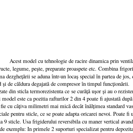
Acest model cu tehnologie de racire dinamica prin ventilat
cte, legume, pește, preparate proaspete etc. Combina frigorif
a dezgheţării se aduna într-un locaş special în partea de jos, d
d şi de căldura degajată de compresor în timpul funcţionării.
din sticla termorezistenta ce se curăță ușor și au o rezistenț
i model este ca pozitia rafturilor 2 din 4 poate fi ajustată du
ă fie cu câţiva milimetri mai mică decât înălţimea standard vas
ciale pentru sticle, ce se poate adapta oricarei nevoi. Poate fi 
la 9 sticle. Usa frigiderului reversibila cu maner vertical avan
e exemplu: In primele 2 suporturi specializat pentru depozita