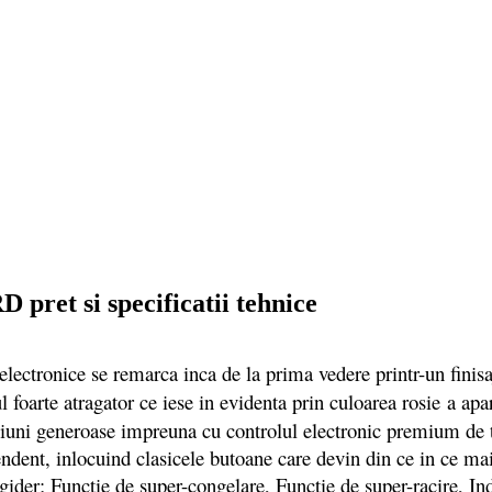
ret si specificatii tehnice
ice se remarca inca de la prima vedere printr-un finisaj el
 foarte atragator ce iese in evidenta prin culoarea rosie
a apa
siuni generoase impreuna cu controlul electronic premium de ti
endent, inlocuind clasicele butoane care devin din ce in ce m
gider; Functie de super-congelare, Functie de super-racire, Ind