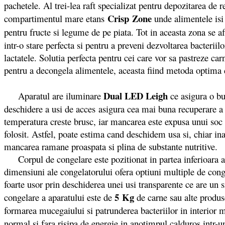
pachetele. Al trei-lea raft specializat pentru depozitarea de 
Crisp
Zone
compartimentul mare etans
unde alimentele isi 
pentru fructe si legume de pe piata. Tot in aceasta zona se a
intr-o stare perfecta si pentru a preveni dezvoltarea bacterii
lactatele. Solutia perfecta pentru cei care vor sa pastreze ca
pentru a decongela alimentele, aceasta fiind metoda optima 
Dual LED Leigh
Aparatul are iluminare
ce asigura o bun
deschidere a usi de acces asigura cea mai buna recuperare a 
temperatura creste brusc, iar mancarea este expusa unui soc 
folosit. Astfel, poate estima cand deschidem usa si, chiar i
mancarea ramane proaspata si plina de substante nutritive.
Corpul de congelare este pozitionat in partea inferioara a 
dimensiuni ale congelatorului ofera optiuni multiple de cong
foarte usor prin deschiderea unei usi transparente ce are un 
5 Kg
congelare a aparatului este de
de carne sau alte produse
formarea mucegaiului si patrunderea bacteriilor in interior
normal si fara risipa de energie in anotimpul calduros intr