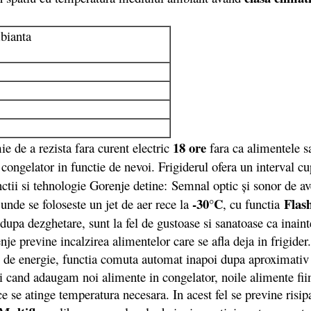
bianta
18 ore
de a rezista fara curent electric
fara ca alimentele s
congelator in functie de nevoi. Frigiderul ofera un interval cu
nctii si tehnologie Gorenje detine: Semnal optic şi sonor de av
-30°C
Flas
unde se foloseste un jet de aer rece la
, cu functia
 dupa dezghetare, sunt la fel de gustoase si sanatoase ca inain
je previne incalzirea alimentelor care se afla deja in frigide
l de energie, functia comuta automat inapoi dupa aproximativ
i cand adaugam noi alimente in congelator, noile alimente fi
 se atinge temperatura necesara. In acest fel se previne risi