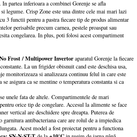
e. In partea inferioara a combinei Gorenje se afla
e si legume. Crisp Zone este una dintre cele mai mari lazi
 cu 3 functii pentru a pastra fiecare tip de produs alimentar
mentelor perisabile precum carnea, pestele proaspat sau
cesita congelarea. In plus, poti folosi acest compartiment
No Frost
/ Multipower Invertor
aparatul Gorenje la fiecare
constante. La un frigider obisnuit cand este deschisa usa,
je monitorizeaza si analizeaza continuu felul in care este
a se asigura ca se mentine o temperatura constanta si ca
nse unele fata de altele. Compartimentele de mari
pentru orice tip de congelare. Accesul la alimente se face
aner vertical are deschidere spre dreapta. Puterea de
 garnitura antibacteriana care are rolul de a impiedica
ungata. Acest model a fost proiectat pentru a functiona
tica: SN-N-ST-T
+10°C
de la
in regim de iarna până