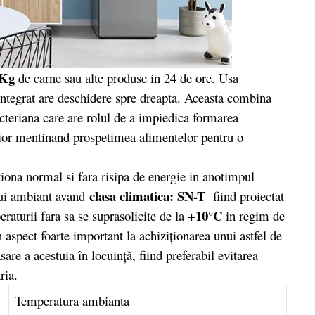
 Kg
de carne sau alte produse in 24 de ore. Usa
integrat are deschidere spre dreapta. Aceasta combina
acteriana care are rolul de a impiedica formarea
erior mentinand prospetimea alimentelor pentru o
ona normal si fara risipa de energie in anotimpul
clasa climatica: SN-T
lui ambiant avand
fiind proiectat
+10°C
aturii fara sa se suprasolicite de la
in regim de
 aspect foarte important la achiziţionarea unui astfel de
are a acestuia în locuinţă, fiind preferabil evitarea
ria.
Temperatura ambianta