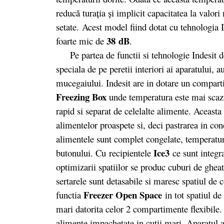
reducă turația și implicit capacitatea la valo
setate. Acest model fiind dotat cu tehnologia I
38 dB
foarte mic de
.
Pe partea de functii si tehnologie Indesit d
speciala de pe peretii interiori ai aparatului, 
mucegaiului. Indesit are in dotare un compart
Freezing Box
unde temperatura este mai scazu
rapid si separat de celelalte alimente. Aceasta
alimentelor proaspete si, deci pastrarea in cond
alimentele sunt complet congelate, temperatur
Ice3
butonului. Cu recipientele
ce sunt integr
optimizarii spatiilor se produc cuburi de ghea
sertarele sunt detasabile si maresc spatiul de
Freezer Open Space
functia
in tot spatiul de
mari datorita celor 2 compartimente flexibile.
alimente impachetate in cutii mari. Aparatul 