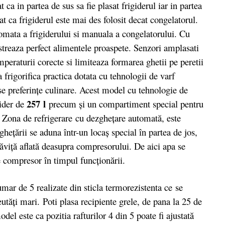
 ca in partea de sus sa fie plasat frigiderul iar in partea
at ca frigiderul este mai des folosit decat congelatorul.
omata a frigiderului si manuala a congelatorului. Cu
streaza perfect alimentele proaspete. Senzori amplasati
mperaturii corecte si limiteaza formarea ghetii pe peretii
frigorifica practica dotata cu tehnologii de varf
se preferințe culinare. Acest model cu tehnologie de
257 l
gider de
precum și un compartiment special pentru
. Zona de refrigerare cu dezgheţare automată, este
gheţării se aduna într-un locaş special în partea de jos,
 tăviţă aflată deasupra compresorului. De aici apa se
e compresor în timpul funcţionării.
r de 5 realizate din sticla termorezistenta ce se
eutăți mari. Poti plasa recipiente grele, de pana la 25 de
del este ca pozitia rafturilor 4 din 5 poate fi ajustată