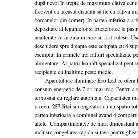
după nevoi în trepte de maximum câţiva centim
frecvent ca această distanţă să fie cu câţiva 
borcanelor din comerţ. In partea inferioara a f
depozitare al legumelor si fructelor ce le pas
nealterate ca in ziua in care au fost culese. Us
deschidere spre dreapta este echipata cu 4 sup
exemplu: In primele trei rafturi specializate 
alimentare. Al patru-lea raft specializat pentru
recipiente cu inaltime peste medie.
Aparatul are iluminare Eco Led ce ofera lum
consum energetic de 7 ori mai mic. Pentru a re
termostat cu reglare automata. Capacitatea 
257 litri
ii revin
si congelator cu un spatiu to
partea inferioara a combinei avand 4 compartim
altele. Compartimentele de mari dimensiuni al
inclusiv congelarea rapida si tava pentru ghea