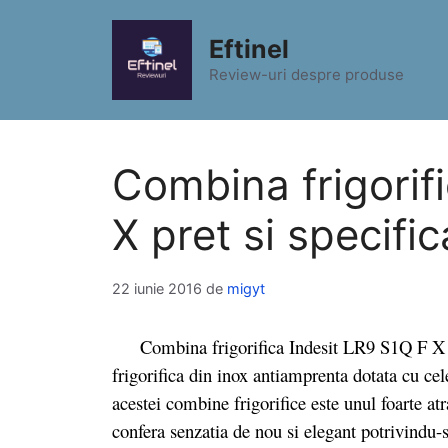
Sari
la
Eftinel
conținut
Review-uri despre produse
Combina frigorif
X pret si specific
22 iunie 2016
de
migyt
Combina frigorifica Indesit LR9 S1Q F X est
frigorifica din inox antiamprenta dotata cu cel
acestei combine frigorifice este unul foarte atr
confera senzatia de nou si elegant potrivindu-se