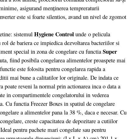
ri minime, asigurand menținerea tempreraturii
nverter este si foarte silentios, avand un nivel de zgomot
Hygiene Control
etine: sistemul
unde o pelicula
au rol de bariera ce impiedica dezvoltarea bacteriilor si
Super
iment special in zona de congelare cu functia
ta, fiind posibila congelarea alimentelor proaspete mai
 functie este
folosita
pentru congelarea rapida a
itii mai bune a calitatilor lor originale. De indata ce
a poate reveni la normal prin actionarea inca o data a
ate in compartimentele congelatorului in vederea
ta. Cu functia Freezer Boxes in spatiul de congelare
 congelare a alimentelor pana la 38 %, daca e necesar. Cu
 congelare, creste capacitatea de depozitare a cutiilor
 Ideal pentru pachete mari congelate sau pentru
are urmatoarele dimensiuni: (I x L x A) cm) 201,1 x