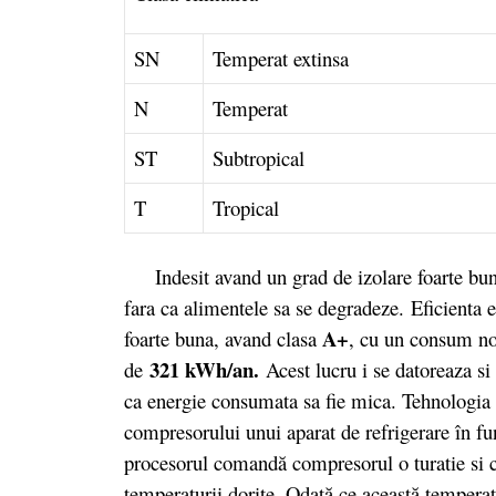
SN
Temperat extinsa
N
Temperat
ST
Subtropical
T
Tropical
Indesit avand un grad de izolare foarte bun 
fara ca alimentele sa se degradeze. Eficienta e
A+
foarte buna, avand clasa
, cu un consum n
321 kWh/an.
de
Acest lucru i se datoreaza si
ca energie consumata sa fie mica. Tehnologia I
compresorului unui aparat de refrigerare în fu
procesorul comandă compresorul o turatie si c
temperaturii dorite. Odată ce această tempera