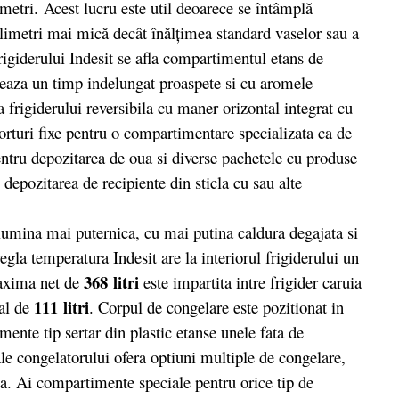
etri. Acest lucru este util deoarece se întâmplă
milimetri mai mică decât înălţimea standard vaselor sau a
rigiderului Indesit se afla compartimentul etans de
treaza un timp indelungat proaspete si cu aromele
a frigiderului reversibila cu maner orizontal integrat cu
orturi fixe pentru o compartimentare specializata ca de
pentru depozitarea de oua si diverse pachetele cu produse
 depozitarea de recipiente din sticla cu sau alte
ina mai puternica, cu mai putina caldura degajata si
gla temperatura Indesit are la interiorul frigiderului un
368 litri
maxima net de
este impartita intre frigider caruia
111 litri
tal de
. Corpul de congelare este pozitionat in
ente tip sertar din plastic etanse unele fata de
e congelatorului ofera optiuni multiple de congelare,
ta. Ai compartimente speciale pentru orice tip de