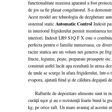
functionalitate maxima aparatul a fost proiectat
de jos sa fie plasat congelatorul. S-a demonstr
Acest model are tehnologia
de dezghetare aut
Automatic Control
sistemul static
Indesit pa
in interiorul frigiderului permit mentinerea te
interiori. Indesit LR9 S1Q F X este o combina 
perfecta pentru o familie numeroasa, cu diver
racire statica are un volum net generos pe fri
fructe, legume, pește, preparate proaspete etc
construit astfel încât apa rezultată în urma dez
de unde se scurge în afara frigiderului, într-o
evapora, ajutată fiind şi de căldura degajată d
Rafturile de depozitare alimente sunt in numa
curăță ușor și au o rezistență foarte bună la gr
kg, pe orice raft. Un mare avantaj al acestui mo