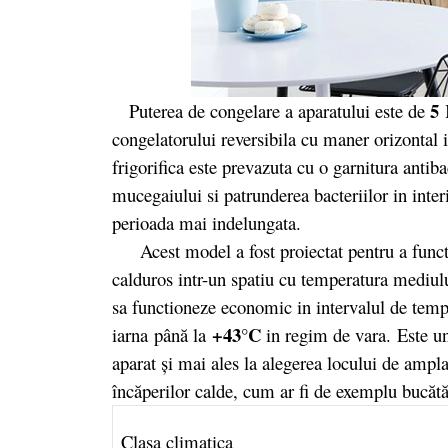
5
Puterea de congelare a aparatului este de
congelatorului reversibila cu maner orizontal 
frigorifica este prevazuta cu o garnitura antib
mucegaiului si patrunderea bacteriilor in int
perioada mai indelungata.
Acest model a fost proiectat pentru a functi
calduros intr-un spatiu cu temperatura mediu
sa functioneze economic in intervalul de temper
+43°C
iarna
până la
in regim de vara.
Este un
aparat şi mai ales la alegerea locului de amplas
încăperilor calde, cum ar fi de exemplu bucătă
Clasa climatica