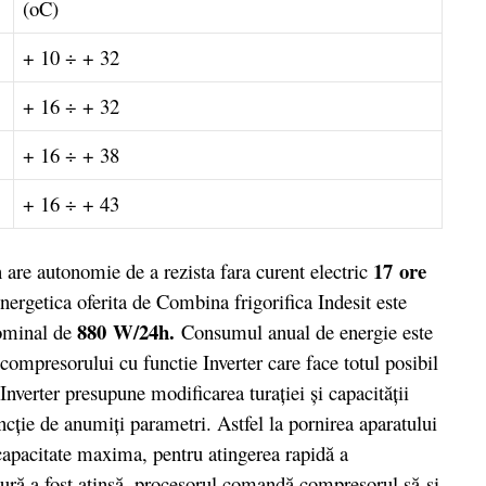
(oC)
+ 10 ÷ + 32
+ 16 ÷ + 32
+ 16 ÷ + 38
+ 16 ÷ + 43
17 ore
are autonomie de a rezista fara curent electric
nergetica oferita de Combina frigorifica Indesit este
880 W/24h.
ominal de
Consumul anual de energie este
 compresorului cu functie Inverter care face totul posibil
nverter presupune modificarea turației și capacității
ncție de anumiți parametri. Astfel la pornirea aparatului
apacitate maxima, pentru atingerea rapidă a
tură a fost atinsă, procesorul comandă compresorul să-și